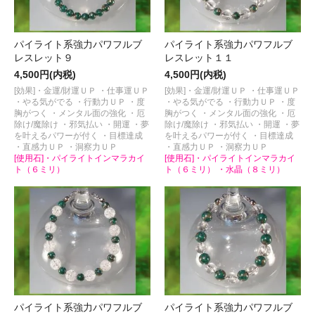
パイライト系強力パワフルブ
パイライト系強力パワフルブ
レスレット９
レスレット１１
4,500円(内税)
4,500円(内税)
[効果]・金運/財運ＵＰ ・仕事運ＵＰ
[効果]・金運/財運ＵＰ ・仕事運ＵＰ
・やる気がでる ・行動力ＵＰ ・度
・やる気がでる ・行動力ＵＰ ・度
胸がつく ・メンタル面の強化 ・厄
胸がつく ・メンタル面の強化 ・厄
除け/魔除け ・邪気払い ・開運 ・夢
除け/魔除け ・邪気払い ・開運 ・夢
を叶えるパワーが付く ・目標達成
を叶えるパワーが付く ・目標達成
・直感力ＵＰ ・洞察力ＵＰ
・直感力ＵＰ ・洞察力ＵＰ
[使用石]・パイライトインマラカイ
[使用石]・パイライトインマラカイ
ト（６ミリ）
ト（６ミリ） ・水晶（８ミリ）
パイライト系強力パワフルブ
パイライト系強力パワフルブ