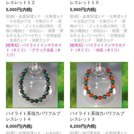
レスレット１２
レスレット１０
5,000円(内税)
5,900円(内税)
[効果]・金運/財運ＵＰ ・仕事運ＵＰ
[効果]・金運/財運ＵＰ ・仕事運ＵＰ
・やる気がでる ・行動力ＵＰ ・度
・やる気がでる ・行動力ＵＰ ・度
胸がつく ・メンタル面の強化 ・厄
胸がつく ・メンタル面の強化 ・厄
除け/魔除け ・邪気払い ・開運 ・夢
除け/魔除け ・邪気払い ・開運 ・夢
を叶えるパワーが付く ・目標達成
を叶えるパワーが付く ・目標達成
・直感力ＵＰ ・洞察力ＵＰ
・直感力ＵＰ ・洞察力ＵＰ
[使用石]・パイライトインマラカイ
[使用石]・パイライトインマラカイ
ト（６ミリ） ・クラック水晶（８
ト（８ミリ） ・水晶（８ミリ）
ミリ）
パイライト系強力パワフルブ
パイライト系強力パワフルブ
レスレット４
レスレット３
6,000円(内税)
6,200円(内税)
[効果]・金運/財運ＵＰ ・お金や欲し
[効果]・復活愛成就 ・金運/財運ＵＰ