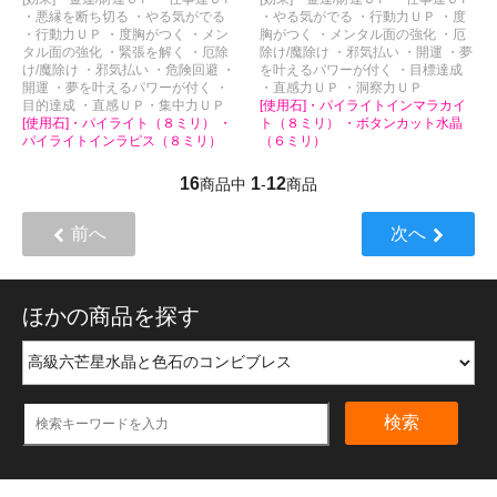
・悪縁を断ち切る ・やる気がでる
・やる気がでる ・行動力ＵＰ ・度
・行動力ＵＰ ・度胸がつく ・メン
胸がつく ・メンタル面の強化 ・厄
タル面の強化 ・緊張を解く ・厄除
除け/魔除け ・邪気払い ・開運 ・夢
け/魔除け ・邪気払い ・危険回避 ・
を叶えるパワーが付く ・目標達成
開運 ・夢を叶えるパワーが付く ・
・直感力ＵＰ ・洞察力ＵＰ
目的達成 ・直感ＵＰ・集中力ＵＰ
[使用石]・パイライトインマラカイ
[使用石]・パイライト（８ミリ） ・
ト（８ミリ） ・ボタンカット水晶
パイライトインラピス（８ミリ）
（６ミリ）
16
1
12
商品中
-
商品
前へ
次へ
ほかの商品を探す
検索