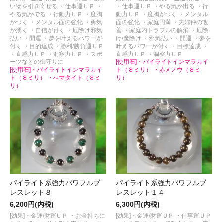
い物を引き寄せる ・仕事運ＵＰ ・
・仕事運ＵＰ ・やる気が出る ・行
やる気がでる ・行動力ＵＰ ・度胸
動力ＵＰ ・度胸がつく ・メンタル
がつく ・メンタル面の強化 ・勇気
面の強化 ・家庭円満 ・夫婦仲の改
が湧く ・自信が付く ・厄除け邪気
善 ・家庭内トラブルの解消 ・厄除
払い ・開運 ・夢を叶えるパワーが
け/魔除け ・邪気払い ・開運 ・夢を
付く ・目的達成 ・勝利/勝負運ＵＰ
叶えるパワーが付く ・目標達成 ・
・直感力ＵＰ ・洞察力ＵＰ ・スポ
直感力ＵＰ ・洞察力ＵＰ
ーツなどの御守りに
[使用石]・パイライトインマラカイ
[使用石]・パイライトインマラカイ
ト（８ミリ） ・赤メノウ（８ミ
ト（８ミリ） ・へマタイト（８ミ
リ）
リ）
パイライト系強力パワフルブ
パイライト系強力パワフルブ
レスレット８
レスレット１４
6,200円(内税)
6,300円(内税)
[効果]・金運/財運ＵＰ ・お金持ちに
[効果]・金運/財運ＵＰ ・仕事運ＵＰ