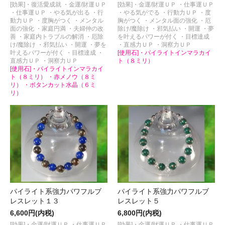
[効果]・復活愛成就 ・金運/財運ＵＰ
[効果]・金運/財運ＵＰ ・仕事運ＵＰ
・仕事運ＵＰ ・やる気が出る ・行
・やる気がでる ・行動力ＵＰ ・度
動力ＵＰ ・度胸がつく ・メンタル
胸がつく ・メンタル面の強化 ・厄
面の強化 ・家庭円満 ・夫婦仲の改
除け/魔除け ・邪気払い ・開運 ・夢
善 ・家庭内トラブルの解消 ・厄除
を叶えるパワーが付く ・目標達成
け/魔除け ・邪気払い ・開運 ・夢を
・直感力ＵＰ ・洞察力ＵＰ
叶えるパワーが付く ・目標達成 ・
[使用石]・パイライトインマラカイ
直感力ＵＰ ・洞察力ＵＰ
ト（８ミリ）
[使用石]・パイライトインマラカイ
ト（８ミリ） ・赤メノウ（８ミ
リ） ・ボタンカット水晶（６ミ
リ）
パイライト系強力パワフルブ
パイライト系強力パワフルブ
レスレット１３
レスレット５
6,600円(内税)
6,800円(内税)
[効果]・金運/財運ＵＰ ・仕事運ＵＰ
[効果]・金運/財運ＵＰ ・仕事運ＵＰ