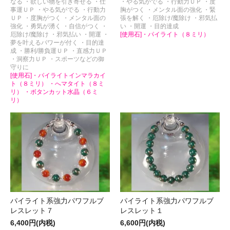
なる ・欲しい物を引き寄せる ・仕
・やる気がでる ・行動力ＵＰ ・度
事運ＵＰ ・やる気がでる ・行動力
胸がつく ・メンタル面の強化 ・緊
ＵＰ ・度胸がつく ・メンタル面の
張を解く ・厄除け/魔除け ・邪気払
強化 ・勇気が湧く ・自信がつく ・
い ・開運 ・目的達成
厄除け/魔除け ・邪気払い ・開運 ・
[使用石]・パイライト（８ミリ）
夢を叶えるパワーが付く ・目的達
成 ・勝利/勝負運ＵＰ ・直感力ＵＰ
・洞察力ＵＰ ・スポーツなどの御
守りに
[使用石]・パイライトインマラカイ
ト（８ミリ） ・へマタイト（８ミ
リ） ・ボタンカット水晶（６ミ
リ）
パイライト系強力パワフルブ
パイライト系強力パワフルブ
レスレット７
レスレット１
6,400円(内税)
6,600円(内税)