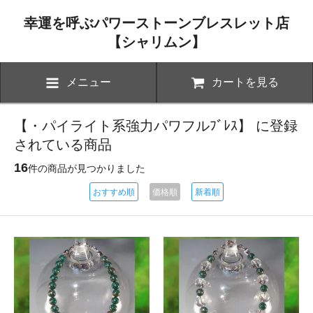
幸運を呼ぶパワーストーンブレスレット店
【シャリムン】
メニュー
カートを見る
【・パイライト系強力パワフルﾌﾞﾚｽ】 に登録
されている商品
16
件の商品が見つかりました
おすすめ順
価格順
新着順