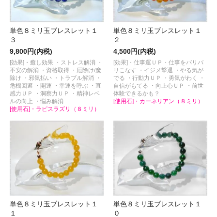
単色８ミリ玉ブレスレット１
単色８ミリ玉ブレスレット１
３
２
9,800円(内税)
4,500円(内税)
[効果]・癒し効果 ・ストレス解消 ・
[効果]・仕事運ＵＰ・仕事をバリバ
不安の解消 ・資格取得 ・厄除け/魔
リこなす ・イジメ撃退 ・やる気が
除け ・邪気払い ・トラブル解消 ・
でる ・行動力ＵＰ ・勇気がわく ・
危機回避 ・開運 ・幸運を呼ぶ ・直
自信がもてる ・向上心ＵＰ ・前世
感力ＵＰ ・洞察力ＵＰ ・精神レベ
体験できるかも？
ルの向上 ・悩み解消
[使用石]・カーネリアン（８ミリ）
[使用石]・ラピスラズリ（８ミリ）
単色８ミリ玉ブレスレット１
単色８ミリ玉ブレスレット１
１
０