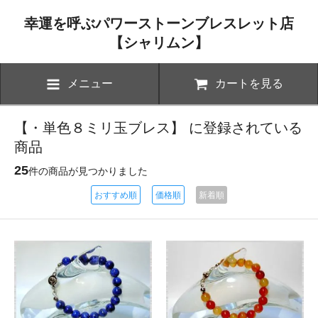
幸運を呼ぶパワーストーンブレスレット店
【シャリムン】
メニュー
カートを見る
【・単色８ミリ玉ブレス】 に登録されている
商品
25
件の商品が見つかりました
おすすめ順
価格順
新着順