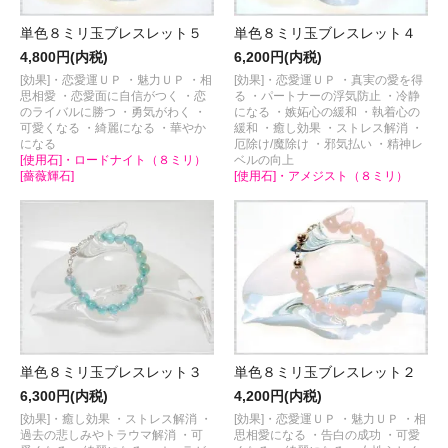
単色８ミリ玉ブレスレット５
単色８ミリ玉ブレスレット４
4,800円(内税)
6,200円(内税)
[効果]・恋愛運ＵＰ ・魅力ＵＰ ・相
[効果]・恋愛運ＵＰ ・真実の愛を得
思相愛 ・恋愛面に自信がつく ・恋
る ・パートナーの浮気防止 ・冷静
のライバルに勝つ ・勇気がわく ・
になる ・嫉妬心の緩和 ・執着心の
可愛くなる ・綺麗になる ・華やか
緩和 ・癒し効果 ・ストレス解消 ・
になる
厄除け/魔除け ・邪気払い ・精神レ
[使用石]・ロードナイト（８ミリ）
ベルの向上
[薔薇輝石]
[使用石]・アメジスト（８ミリ）
単色８ミリ玉ブレスレット３
単色８ミリ玉ブレスレット２
6,300円(内税)
4,200円(内税)
[効果]・癒し効果 ・ストレス解消 ・
[効果]・恋愛運ＵＰ ・魅力ＵＰ ・相
過去の悲しみやトラウマ解消 ・可
思相愛になる ・告白の成功 ・可愛