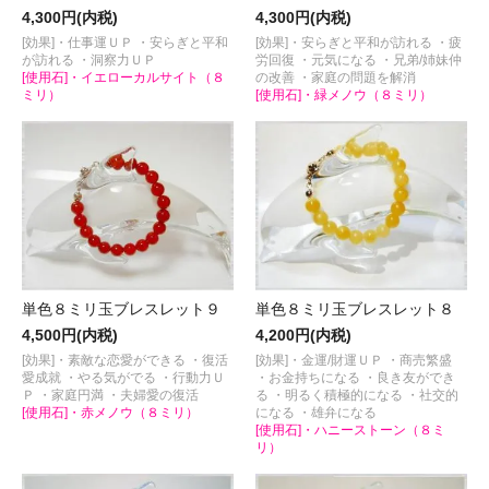
4,300円(内税)
4,300円(内税)
[効果]・仕事運ＵＰ ・安らぎと平和
[効果]・安らぎと平和が訪れる ・疲
が訪れる ・洞察力ＵＰ
労回復 ・元気になる ・兄弟/姉妹仲
[使用石]・イエローカルサイト（８
の改善 ・家庭の問題を解消
ミリ）
[使用石]・緑メノウ（８ミリ）
単色８ミリ玉ブレスレット９
単色８ミリ玉ブレスレット８
4,500円(内税)
4,200円(内税)
[効果]・素敵な恋愛ができる ・復活
[効果]・金運/財運ＵＰ ・商売繁盛
愛成就 ・やる気がでる ・行動力Ｕ
・お金持ちになる ・良き友ができ
Ｐ ・家庭円満 ・夫婦愛の復活
る ・明るく積極的になる ・社交的
[使用石]・赤メノウ（８ミリ）
になる ・雄弁になる
[使用石]・ハニーストーン（８ミ
リ）