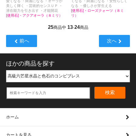
愛くなる ・綺麗になる ・オーラが
くなる ・綺麗になる ・女性らしく
美しく輝く ・芸術的センスＵＰ ・
なる ・優しさが芽生える
潜在能力を引き出す ・才能開花
[使用石]・ローズクォーツ（８ミ
[使用石]・アクアオーラ（８ミリ）
リ）
25
13
24
商品中
-
商品
前へ
次へ
ほかの商品を探す
検索
ホーム
カートを見る