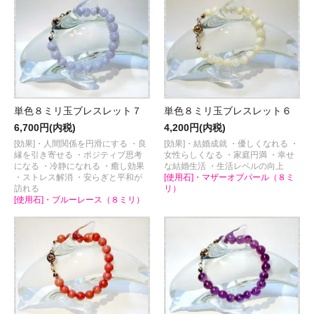
単色８ミリ玉ブレスレット７
単色８ミリ玉ブレスレット６
6,700円(内税)
4,200円(内税)
[効果]・人間関係を円滑にする ・良
[効果]・結婚成就 ・優しくなれる ・
縁を引き寄せる ・ポジティブ思考
女性らしくなる ・家庭円満 ・幸せ
になる ・冷静になれる ・癒し効果
な結婚生活 ・生活レベルの向上
・ストレス解消 ・安らぎと平和が
[使用石]・マザーオブパール（８ミ
訪れる
リ）
[使用石]・ブルーレース（８ミリ）