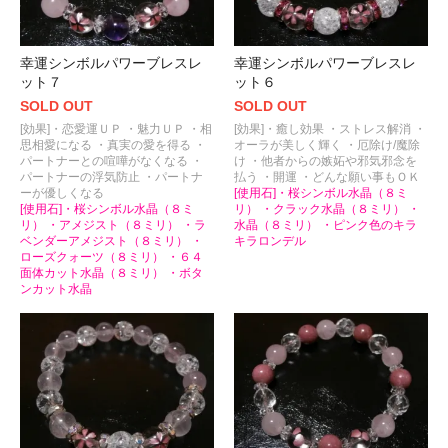
幸運シンボルパワーブレスレ
幸運シンボルパワーブレスレ
ット７
ット６
SOLD OUT
SOLD OUT
[効果]・恋愛運ＵＰ ・魅力ＵＰ ・相
[効果]・癒し効果 ・ストレス解消 ・
思相愛になる ・真実の愛を得る ・
オーラが美しく輝く ・厄除け/魔除
パートナーとの喧嘩がなくなる ・
け ・他者からの嫉妬や邪気邪念を
パートナーの浮気防止 ・パートナ
払う ・開運 ・どんな願い事もＯＫ
ーが優しくなる
[使用石]・桜シンボル水晶（８ミ
[使用石]・桜シンボル水晶（８ミ
リ） ・クラック水晶（８ミリ） ・
リ） ・アメジスト（８ミリ） ・ラ
水晶（８ミリ） ・ピンク色のキラ
ベンダーアメジスト（８ミリ） ・
キラロンデル
ローズクォーツ（８ミリ） ・６４
面体カット水晶（８ミリ） ・ボタ
ンカット水晶