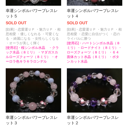
幸運シンボルパワーブレスレ
幸運シンボルパワーブレスレ
ット５
ット４
SOLD OUT
SOLD OUT
[効果]・恋愛運ＵＰ ・魅力ＵＰ ・相
[効果]・恋愛運ＵＰ ・魅力ＵＰ ・相
思相愛 ・優しくなれる ・可愛くな
思相愛 ・恋愛に自信がつく ・恋の
る ・綺麗になる ・女性らしくなる
ライバルに勝つ
・オーラが美しく輝く
[使用石]・ハートシンボル水晶（８
[使用石]・桜シンボル水晶 ・クラ
ミリ）・ロードナイト（８ミリ）・
ック水晶（８ミリ） ・マダガスカ
ローズクォーツ（８ミリ） ・６４
ルローズクォーツ（８ミリ） ・オ
面体カット水晶（８ミリ） ・ボタ
ーロラ色キラキラロンデル
ンカット水晶
幸運シンボルパワーブレスレ
幸運シンボルパワーブレスレ
ット３
ット２