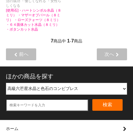
活の成功 ・優しくなれる ・女性ら
しくなる
[使用石]・ハートシンボル水晶（８
ミリ） ・マザーオブパール（８ミ
リ） ・ローズクォーツ（８ミリ）
・６４面体カット水晶（８ミリ）
・ボタンカット水晶
7
1
7
商品中
-
商品
前へ
次へ
ほかの商品を探す
検索
ホーム