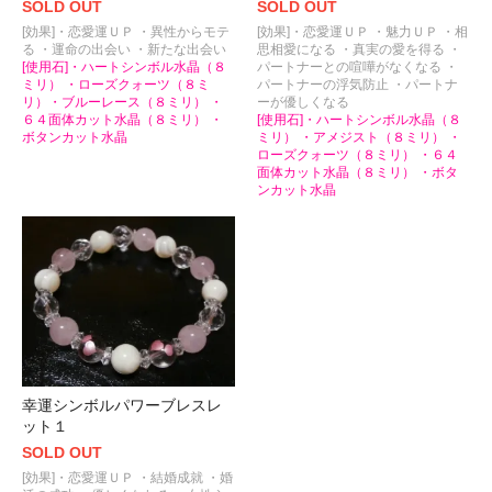
SOLD OUT
SOLD OUT
[効果]・恋愛運ＵＰ ・異性からモテ
[効果]・恋愛運ＵＰ ・魅力ＵＰ ・相
る ・運命の出会い ・新たな出会い
思相愛になる ・真実の愛を得る ・
[使用石]・ハートシンボル水晶（８
パートナーとの喧嘩がなくなる ・
ミリ） ・ローズクォーツ（８ミ
パートナーの浮気防止 ・パートナ
リ）・ブルーレース（８ミリ） ・
ーが優しくなる
６４面体カット水晶（８ミリ） ・
[使用石]・ハートシンボル水晶（８
ボタンカット水晶
ミリ） ・アメジスト（８ミリ） ・
ローズクォーツ（８ミリ） ・６４
面体カット水晶（８ミリ） ・ボタ
ンカット水晶
幸運シンボルパワーブレスレ
ット１
SOLD OUT
[効果]・恋愛運ＵＰ ・結婚成就 ・婚