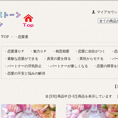
マイアカウン
TOP
>
・恋愛運
・恋愛運ＵＰ
・魅力ＵＰ
・相思相愛
・恋愛に自信がつく
・恋
・素敵な恋愛ができる
・真実の愛を得る
・異性からモテる
・パ
・パートナーの浮気防止
・パートナーが優しくなる
・恋愛の障害を
・恋愛の不安と悩みの解消
[
全 [131] 商品中 [1-12] 商品を表示しています