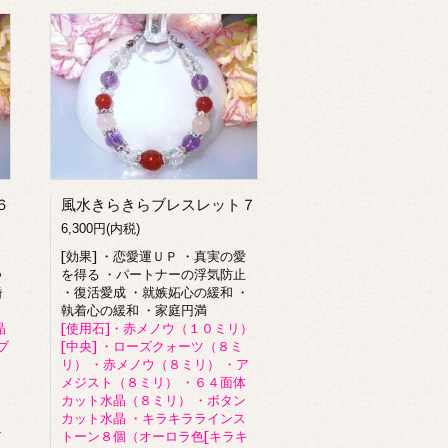
６
風水きらきらブレスレット７
6,300円(内税)
[効果] ・恋愛運ＵＰ ・真実の愛
つ
を得る ・パートナーの浮気防止
婚
・復活愛成 ・就嫉妬心の緩和 ・
執着心の緩和 ・家庭円満
晶
[使用石]・赤メノウ（１０ミリ）
ブ
[中央] ・ローズクォーツ（８ミ
リ） ・赤メノウ（８ミリ） ・ア
メジスト（８ミリ） ・６４面体
カット水晶（８ミリ） ・ボタン
カット水晶 ・キラキララインス
デ
トーン８個（オーロラ色[キラキ