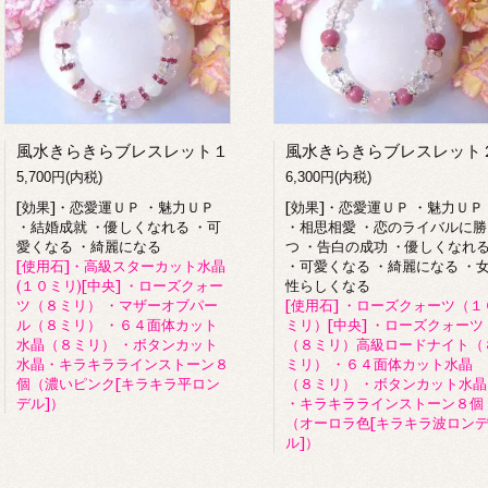
風水きらきらブレスレット１
風水きらきらブレスレット
5,700円(内税)
6,300円(内税)
[効果]・恋愛運ＵＰ ・魅力ＵＰ
[効果]・恋愛運ＵＰ ・魅力ＵＰ
・結婚成就 ・優しくなれる ・可
・相思相愛 ・恋のライバルに勝
愛くなる ・綺麗になる
つ ・告白の成功 ・優しくなれ
[使用石]・高級スターカット水晶
・可愛くなる ・綺麗になる ・
(１０ミリ)[中央] ・ローズクォー
性らしくなる
ツ（８ミリ） ・マザーオブパー
[使用石] ・ローズクォーツ（１
ル（８ミリ） ・６４面体カット
ミリ）[中央] ・ローズクォーツ
水晶（８ミリ） ・ボタンカット
（８ミリ）高級ロードナイト（
水晶・キラキララインストーン８
ミリ） ・６４面体カット水晶
個（濃いピンク[キラキラ平ロン
（８ミリ） ・ボタンカット水晶
デル]）
・キラキララインストーン８個
（オーロラ色[キラキラ波ロン
ル]）