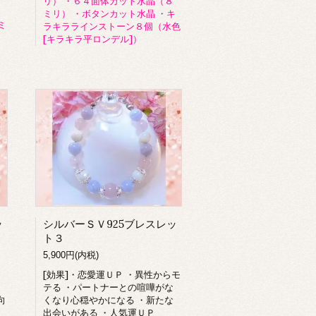
リ） ・６４面体カット水晶（８
ミリ） ・ボタンカット水晶 ・キ
ミ
ラキララインストーン８個（水色
[キラキラ平ロンデル]）
ッ
シルバーＳＶ925ブレスレッ
ト３
5,900円(内税)
[効果]・恋愛運ＵＰ ・異性からモ
・
テる ・パートナーとの喧嘩がな
向
くなり心穏やかになる ・新たな
出会いがある ・人気運ＵＰ