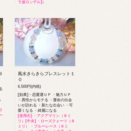
ラ波ロンデル]）
９
風水きらきらブレスレット１
０
6,500円(内税)
る
[効果]・恋愛運ＵＰ ・魅力ＵＰ
払
・異性からモテる ・運命の出会
いが訪れる ・新たな出会い ・可
０
愛くなる ・綺麗になる
ー
[使用石] ・アクアマリン（８ミ
リ）[中央] ・ローズクォーツ（８
ミリ） ・ブルーレース（８ミ