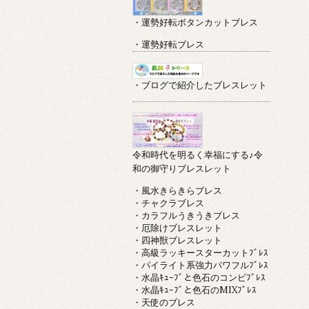
・運勢好転ボタンカットブレス
・運勢好転ブレス
・ブログで紹介したブレスレット
令和時代を明るく幸福にする♪令
和の御守りブレスレット
・風水きらきらブレス
・チャクラブレス
・カラフルうきうきブレス
・厄除けブレスレット
・四神獣ブレスレット
・高級ラッキースターカットﾌﾞﾚｽ
・パイライト系強力パワフルﾌﾞﾚｽ
・水晶ｷｭｰﾌﾞと色石のコンビﾌﾞﾚｽ
・水晶ｷｭｰﾌﾞと色石のMIXﾌﾞﾚｽ
・天使のブレス