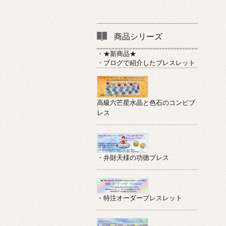
商品シリーズ
・★新商品★
・ブログで紹介したブレスレット
高級六芒星水晶と色石のコンビブ
レス
・弁財天様の功徳ブレス
・特注オーダーブレスレット