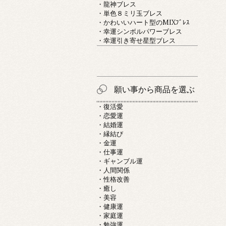
・龍神ブレス
・単色８ミリ玉ブレス
・かわいいハート型のMIXﾌﾞﾚｽ
・幸運シンボルパワーブレス
・幸運引き寄せ星型ブレス
願い事から商品を選ぶ
・復活愛
・恋愛運
・結婚運
・縁結び
・金運
・仕事運
・ギャンブル運
・人間関係
・性格改善
・癒し
・美容
・健康運
・家庭運
・勉強運