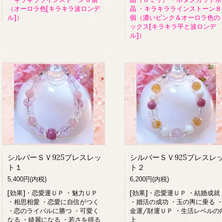
（オーロラ色[キラキラ波ロンデ
晶 ・キラキララインストーン８
ル]）
個（濃いピンク＆オーロラ色の
ックス[キラキラ平と波ロンデ
ル]）
シルバーＳＶ925ブレスレッ
シルバーＳＶ925ブレスレ
ト１
ト２
5,400円(内税)
6,200円(内税)
[効果]・恋愛運ＵＰ ・魅力ＵＰ
[効果]・恋愛運ＵＰ ・結婚成就
・相思相愛 ・恋愛に自信がつく
・婚活の成功 ・玉の輿に乗る 
・恋のライバルに勝つ ・可愛く
金運/財運ＵＰ ・生活レベルの
なる ・綺麗になる ・若さを得る
上