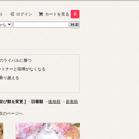
ト
ログイン
カートを見る
0
のライバルに勝つ
ートナーと喧嘩がなくなる
乗り越える
 並び順を変更 ]
-
旧着順
-
価格順
-
新着順
次のページへ