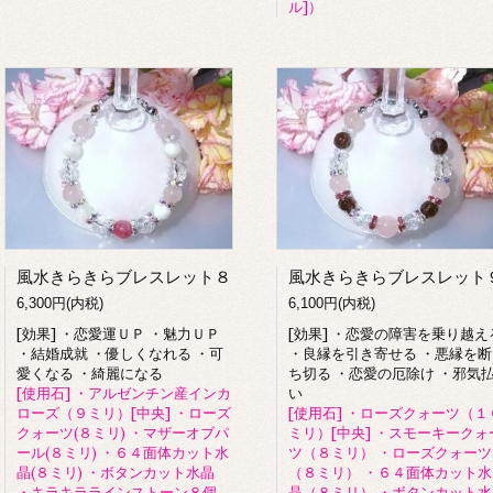
ル]）
風水きらきらブレスレット８
風水きらきらブレスレット
6,300円(内税)
6,100円(内税)
[効果] ・恋愛運ＵＰ ・魅力ＵＰ
[効果] ・恋愛の障害を乗り越え
・結婚成就 ・優しくなれる ・可
・良縁を引き寄せる ・悪縁を断
愛くなる ・綺麗になる
ち切る ・恋愛の厄除け ・邪気
[使用石] ・アルゼンチン産インカ
い
ローズ（９ミリ）[中央] ・ローズ
[使用石] ・ローズクォーツ（１
クォーツ(８ミリ) ・マザーオブパ
ミリ）[中央] ・スモーキークォ
ール(８ミリ) ・６４面体カット水
ツ（８ミリ） ・ローズクォーツ
晶(８ミリ) ・ボタンカット水晶
（８ミリ） ・６４面体カット水
・キラキララインストーン８個
晶（８ミリ） ・ボタンカット水