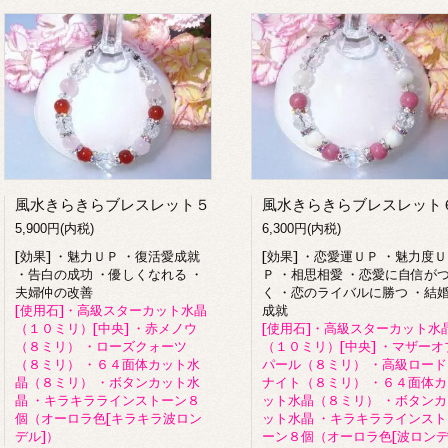
風水きらきらブレスレット５
風水きらきらブレスレット
5,900円(内税)
6,300円(内税)
[効果] ・魅力ＵＰ ・復活愛成就
[効果] ・恋愛運ＵＰ ・魅力度Ｕ
・告白の成功 ・優しくなれる ・
Ｐ ・相思相愛 ・恋愛に自信が
夫婦仲の改善
く ・恋のライバルに勝つ ・結
[使用石]・高級スターカット水晶
成就
（１０ミリ）[中央] ・赤メノウ
[使用石]・高級スターカット水
（８ミリ） ・ローズクォーツ
（１０ミリ）[中央] ・マザーオ
（８ミリ） ・６４面体カット水
パール（８ミリ） ・高級ロード
晶（８ミリ） ・ボタンカット水
ナイト（８ミリ） ・６４面体カ
晶 ・キラキララインストーン８
ット水晶（８ミリ） ・ボタンカ
個（オーロラ色[キラキラ波ロン
ット水晶 ・キラキララインスト
デル]）
ーン８個（オーロラ色[波ロン