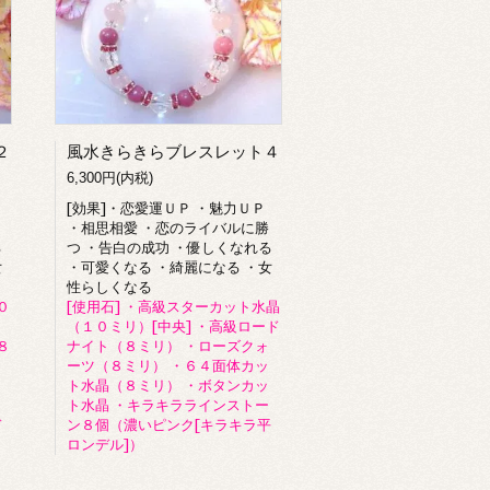
２
風水きらきらブレスレット４
6,300円(内税)
[効果]・恋愛運ＵＰ ・魅力ＵＰ
・相思相愛 ・恋のライバルに勝
る
つ ・告白の成功 ・優しくなれる
女
・可愛くなる ・綺麗になる ・女
性らしくなる
０
[使用石] ・高級スターカット水晶
（１０ミリ）[中央] ・高級ロード
８
ナイト（８ミリ） ・ローズクォ
ーツ（８ミリ） ・６４面体カッ
ト水晶（８ミリ） ・ボタンカッ
ト水晶 ・キラキララインストー
デ
ン８個（濃いピンク[キラキラ平
ロンデル]）