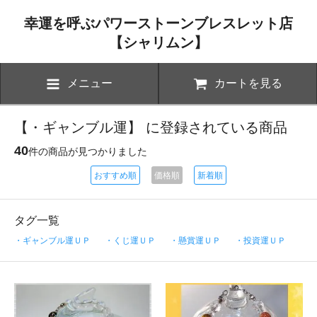
幸運を呼ぶパワーストーンブレスレット店
【シャリムン】
メニュー
カートを見る
【・ギャンブル運】 に登録されている商品
40
件の商品が見つかりました
おすすめ順
価格順
新着順
タグ一覧
・ギャンブル運ＵＰ
・くじ運ＵＰ
・懸賞運ＵＰ
・投資運ＵＰ