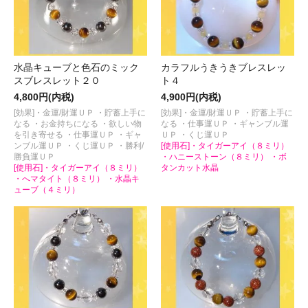
水晶キューブと色石のミック
カラフルうきうきブレスレッ
スブレスレット２０
ト４
4,800円(内税)
4,900円(内税)
[効果]・金運/財運ＵＰ ・貯蓄上手に
[効果]・金運/財運ＵＰ ・貯蓄上手に
なる ・お金持ちになる ・欲しい物
なる ・仕事運ＵＰ ・ギャンブル運
を引き寄せる ・仕事運ＵＰ ・ギャ
ＵＰ ・くじ運ＵＰ
ンブル運ＵＰ ・くじ運ＵＰ ・勝利/
[使用石]・タイガーアイ（８ミリ）
勝負運ＵＰ
・ハニーストーン（８ミリ） ・ボ
[使用石]・タイガーアイ（８ミリ）
タンカット水晶
・へマタイト（８ミリ） ・水晶キ
ューブ（４ミリ）