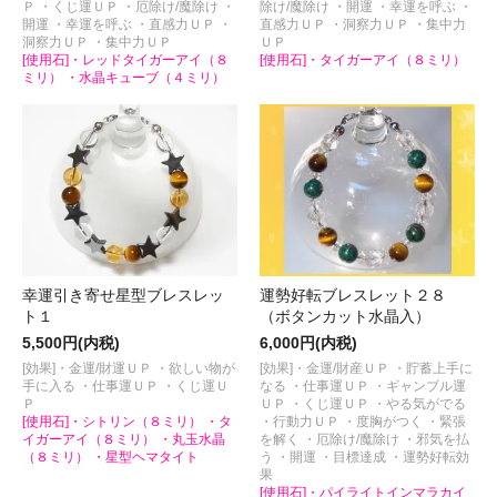
Ｐ ・くじ運ＵＰ ・厄除け/魔除け ・
除け/魔除け ・開運 ・幸運を呼ぶ ・
開運 ・幸運を呼ぶ ・直感力ＵＰ ・
直感力ＵＰ ・洞察力ＵＰ ・集中力
洞察力ＵＰ ・集中力ＵＰ
ＵＰ
[使用石]・レッドタイガーアイ（８
[使用石]・タイガーアイ（８ミリ）
ミリ） ・水晶キューブ（４ミリ）
幸運引き寄せ星型ブレスレッ
運勢好転ブレスレット２８
ト１
（ボタンカット水晶入）
5,500円(内税)
6,000円(内税)
[効果]・金運/財運ＵＰ ・欲しい物が
[効果]・金運/財産ＵＰ ・貯蓄上手に
手に入る ・仕事運ＵＰ ・くじ運Ｕ
なる ・仕事運ＵＰ ・ギャンブル運
Ｐ
ＵＰ ・くじ運ＵＰ ・やる気がでる
[使用石]・シトリン（８ミリ） ・タ
・行動力ＵＰ ・度胸がつく ・緊張
イガーアイ（８ミリ） ・丸玉水晶
を解く ・厄除け/魔除け ・邪気を払
（８ミリ） ・星型ヘマタイト
う ・開運 ・目標達成 ・運勢好転効
果
[使用石]・パイライトインマラカイ