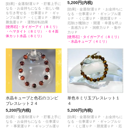
5,200円(内税)
[効果]・金運/財運ＵＰ ・貯蓄上手に
なる ・お金持ちになる ・欲しい物
[効果]・金運/財運ＵＰ ・お金持ちに
を引き寄せる ・仕事運ＵＰ ・ギャ
なる ・仕事運ＵＰ ・ギャンブル運
ンブル運ＵＰ ・くじ運ＵＰ ・勝利/
ＵＰ ・くじ運ＵＰ ・懸賞運ＵＰ ・
勝負運ＵＰ ・運勢好転効果
厄除け/魔除け ・開運 ・幸運を呼ぶ
[使用石]・タイガーアイ（８ミリ）
・直感力ＵＰ ・洞察力ＵＰ ・集中
・ヘマタイト（８ミリ） ・６４面
力ＵＰ
体カット水晶（８ミリ）
[使用石]・タイガーアイ（８ミリ）
・水晶キューブ（４ミリ）
水晶キューブと色石のコンビ
単色８ミリ玉ブレスレット１
ブレスレット２４
４
5,200円(内税)
5,200円(内税)
[効果]・金運/財運ＵＰ ・貯蓄上手に
[効果]・金運/財運ＵＰ ・お金持ちに
なる ・お金持ちになる ・仕事運Ｕ
なる ・仕事運ＵＰ ・ギャンブルＵ
Ｐ ・事業運ＵＰ ・ギャンブル運Ｕ
Ｐ ・くじ運ＵＰ ・懸賞運ＵＰ ・厄