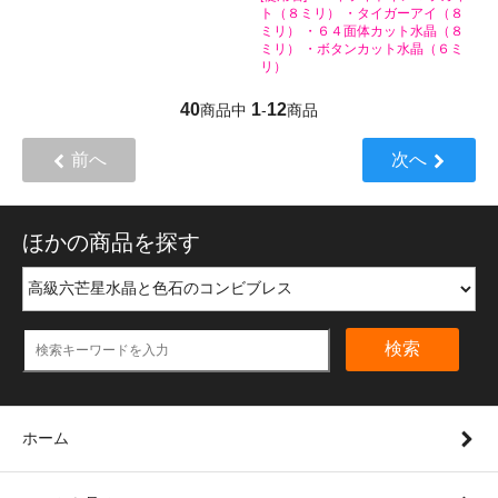
ト（８ミリ） ・タイガーアイ（８
ミリ） ・６４面体カット水晶（８
ミリ） ・ボタンカット水晶（６ミ
リ）
40
1
12
商品中
-
商品
前へ
次へ
ほかの商品を探す
検索
ホーム