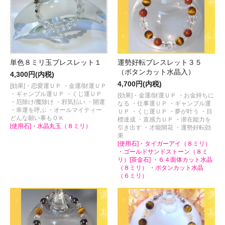
単色８ミリ玉ブレスレット１
運勢好転ブレスレット３５
（ボタンカット水晶入）
4,300円(内税)
4,700円(内税)
[効果]・恋愛運ＵＰ ・金運/財運ＵＰ
・ギャンブル運ＵＰ ・くじ運ＵＰ
[効果]・金運/財運ＵＰ ・お金持ちに
・厄除け/魔除け ・邪気払い ・開運
なる ・仕事運ＵＰ ・ギャンブル運
・幸運を呼ぶ ・オールマイティー
ＵＰ ・くじ運ＵＰ ・夢が叶う ・目
どんな願い事もＯＫ
標達成 ・直感力ＵＰ ・潜在能力を
[使用石]・水晶丸玉（８ミリ）
引き出す ・才能開花 ・運勢好転効
果
[使用石]・タイガーアイ（８ミリ）
・ゴールドサンドストーン（８ミ
リ）[茶金石] ・６４面体カット水晶
（８ミリ） ・ボタンカット水晶
（６ミリ）