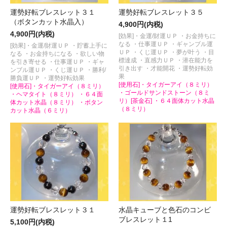
運勢好転ブレスレット３１
運勢好転ブレスレット３５
（ボタンカット水晶入）
4,900円(内税)
4,900円(内税)
[効果]・金運/財運ＵＰ ・お金持ちに
なる ・仕事運ＵＰ ・ギャンブル運
[効果]・金運/財運ＵＰ ・貯蓄上手に
ＵＰ ・くじ運ＵＰ ・夢が叶う ・目
なる ・お金持ちになる ・欲しい物
標達成 ・直感力ＵＰ ・潜在能力を
を引き寄せる ・仕事運ＵＰ ・ギャ
引き出す ・才能開花 ・運勢好転効
ンブル運ＵＰ ・くじ運ＵＰ ・勝利/
果
勝負運ＵＰ ・運勢好転効果
[使用石]・タイガーアイ（８ミリ）
[使用石]・タイガーアイ（８ミリ）
・ゴールドサンドストーン（８ミ
・ヘマタイト（８ミリ） ・６４面
リ）[茶金石] ・６４面体カット水晶
体カット水晶（８ミリ） ・ボタン
（８ミリ）
カット水晶（６ミリ）
運勢好転ブレスレット３１
水晶キューブと色石のコンビ
ブレスレット１1
5,100円(内税)