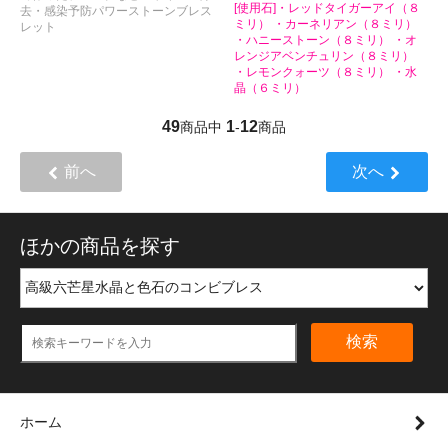
[使用石]・レッドタイガーアイ（８
去・感染予防パワーストーンブレス
ミリ） ・カーネリアン（８ミリ）
レット
・ハニーストーン（８ミリ） ・オ
レンジアベンチュリン（８ミリ）
・レモンクォーツ（８ミリ） ・水
晶（６ミリ）
49
1
12
商品中
-
商品
前へ
次へ
ほかの商品を探す
検索
ホーム