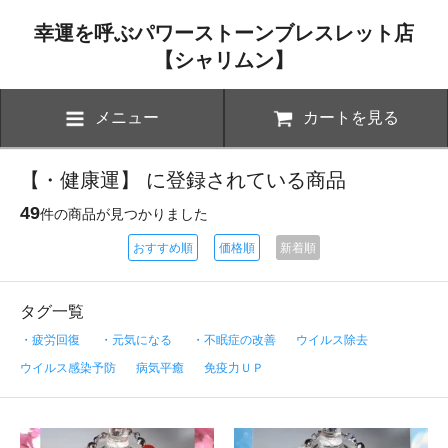
幸運を呼ぶパワーストーンブレスレット店
【シャリムン】
メニュー
カートを見る
【・健康運】 に登録されている商品
49
件の商品が見つかりました
おすすめ順
価格順
新着順
タグ一覧
・疲労回復
・元気になる
・不眠症の改善
ウイルス除去
ウイルス感染予防
病気平癒
免疫力ＵＰ