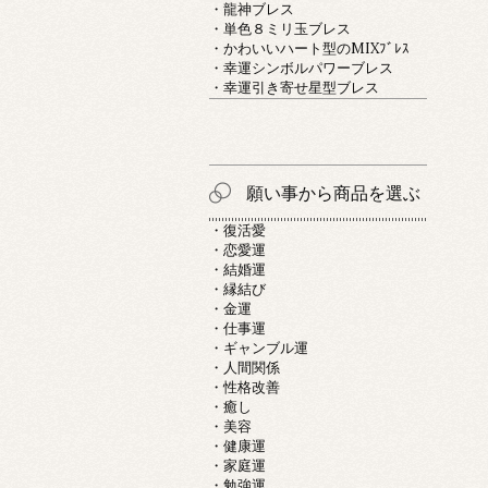
・龍神ブレス
・単色８ミリ玉ブレス
・かわいいハート型のMIXﾌﾞﾚｽ
・幸運シンボルパワーブレス
・幸運引き寄せ星型ブレス
願い事から商品を選ぶ
・復活愛
・恋愛運
・結婚運
・縁結び
・金運
・仕事運
・ギャンブル運
・人間関係
・性格改善
・癒し
・美容
・健康運
・家庭運
・勉強運