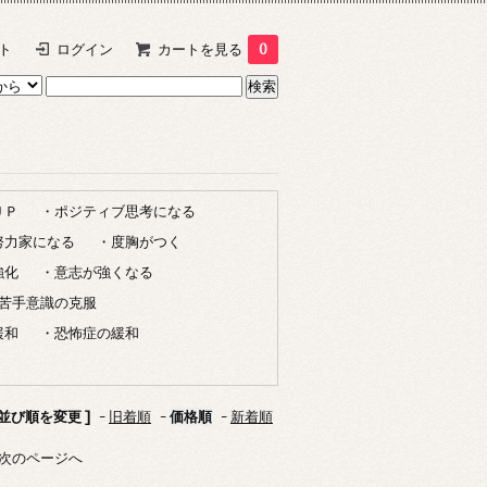
ト
ログイン
カートを見る
0
ＵＰ
・ポジティブ思考になる
努力家になる
・度胸がつく
強化
・意志が強くなる
苦手意識の克服
緩和
・恐怖症の緩和
 並び順を変更 ]
-
旧着順
-
価格順
-
新着順
次のページへ