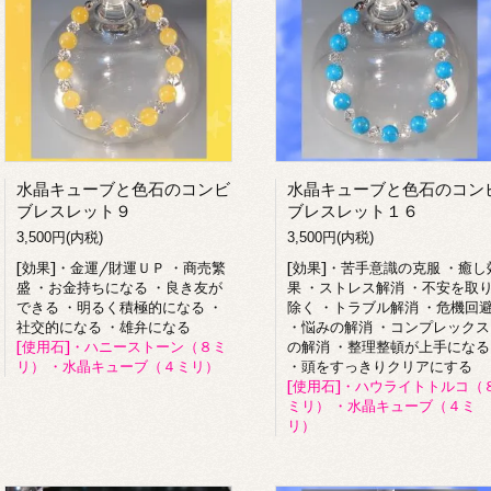
水晶キューブと色石のコンビ
水晶キューブと色石のコン
ブレスレット９
ブレスレット１６
3,500円(内税)
3,500円(内税)
[効果]・金運/財運ＵＰ ・商売繁
[効果]・苦手意識の克服 ・癒し
盛 ・お金持ちになる ・良き友が
果 ・ストレス解消 ・不安を取
できる ・明るく積極的になる ・
除く ・トラブル解消 ・危機回
社交的になる ・雄弁になる
・悩みの解消 ・コンプレックス
[使用石]・ハニーストーン（８ミ
の解消 ・整理整頓が上手になる
リ） ・水晶キューブ（４ミリ）
・頭をすっきりクリアにする
[使用石]・ハウライトトルコ（
ミリ） ・水晶キューブ（４ミ
リ）