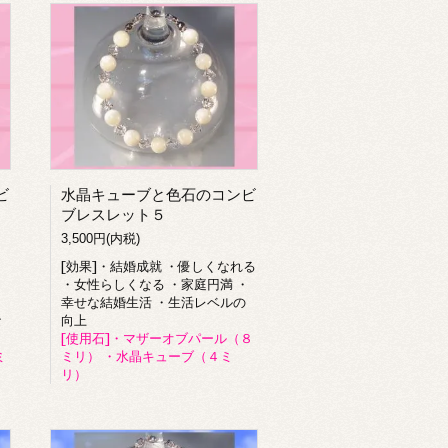
ビ
水晶キューブと色石のコンビ
ブレスレット５
3,500円(内税)
[効果]・結婚成就 ・優しくなれる
・女性らしくなる ・家庭円満 ・
幸せな結婚生活 ・生活レベルの
な
向上
[使用石]・マザーオブパール（８
ミ
ミリ） ・水晶キューブ（４ミ
リ）