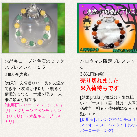
水晶キューブと色石のミック
ハロウィン限定ブレスレッ
スブレスレット１５
4
3,861円(内税)
3,800円(内税)
売り切れました
[効果]・友情運ＵＰ ・良き友達が
※入荷待ちです
できる ・友達と仲直り ・明るく
積極的になる ・幸運を呼ぶ ・未
[効果]厄除け/魔除け・邪気払
来に希望が持てる
い・ゴースト（霊）除け・人間
[使用石]・ハニーストーン（８ミ
係改善・明るく積極的になる・
リ） ・グリーンアベンチュリン
動力ＵＰ
（８ミリ） ・水晶キューブ（４
[使用石] オレンジアベンチュリ
ミリ）
ン・オニキス・ヘマタイト(シル
バーコーティング)