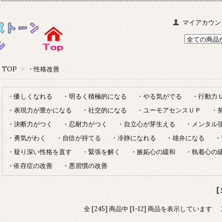
マイアカウン
TOP
>
・性格改善
・優しくなれる
・明るく積極的になる
・やる気がでる
・行動力
・表現力が豊かになる
・社交的になる
・ユーモアセンスＵＰ
・
・決断力がつく
・忍耐力がつく
・自立心が芽生える
・メンタル
・勇気がわく
・自信が持てる
・冷静になれる
・雄弁になる
・
・疑り深い性格を直す
・緊張を解く
・嫉妬心の緩和
・執着心の
・依存症の改善
・悪習慣の改善
[
全 [245] 商品中 [1-12] 商品を表示しています