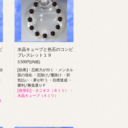
ビ
水晶キューブと色石のコンビ
ブレスレット１９
3,500円(内税)
効
[効果]・忍耐力が付く ・メンタル
り
面の強化 ・厄除け/魔除け ・邪
避
気払い ・夢が叶う ・目標達成 ・
勝利/勝負運ＵＰ
[使用石]・オニキス（８ミリ） ・
水晶キューブ（４ミリ）
８