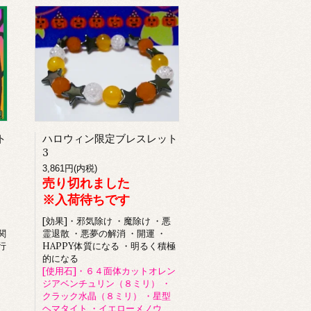
ト
ハロウィン限定ブレスレット
3
3,861円(内税)
売り切れました
※入荷待ちです
[効果]・邪気除け ・魔除け ・悪
関
霊退散 ・悪夢の解消 ・開運 ・
行
HAPPY体質になる ・明るく積極
的になる
[使用石]・６４面体カットオレン
ジアベンチュリン（８ミリ） ・
クラック水晶（８ミリ） ・星型
ヘマタイト ・イエローメノウ