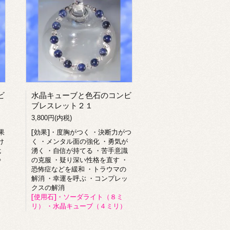
ビ
水晶キューブと色石のコンビ
ブレスレット２１
3,800円(内税)
果
[効果]・度胸がつく ・決断力がつ
け
く ・メンタル面の強化 ・勇気が
危
湧く ・自信が持てる ・苦手意識
浄
の克服 ・疑り深い性格を直す ・
恐怖症などを緩和 ・トラウマの
解消 ・幸運を呼ぶ ・コンプレッ
クスの解消
[使用石]・ソーダライト（８ミ
リ） ・水晶キューブ（４ミリ）