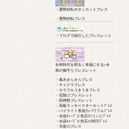
・運勢好転ボタンカットブレス
・運勢好転ブレス
・ブログで紹介したブレスレット
令和時代を明るく幸福にする♪令
和の御守りブレスレット
・風水きらきらブレス
・チャクラブレス
・カラフルうきうきブレス
・厄除けブレスレット
・四神獣ブレスレット
・高級ラッキースターカットﾌﾞﾚｽ
・パイライト系強力パワフルﾌﾞﾚｽ
・水晶ｷｭｰﾌﾞと色石のコンビﾌﾞﾚｽ
・水晶ｷｭｰﾌﾞと色石のMIXﾌﾞﾚｽ
・天使のブレス