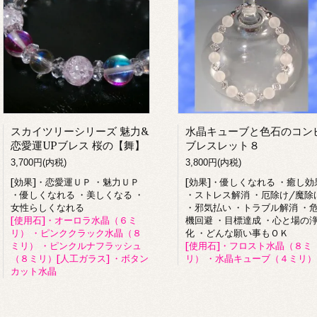
スカイツリーシリーズ 魅力&
水晶キューブと色石のコン
恋愛運UPブレス 桜の【舞】
ブレスレット８
3,700円(内税)
3,800円(内税)
[効果]・恋愛運ＵＰ ・魅力ＵＰ
[効果]・優しくなれる ・癒し効
・優しくなれる ・美しくなる ・
・ストレス解消 ・厄除け/魔除
女性らしくなれる
・邪気払い ・トラブル解消 ・
[使用石]・オーロラ水晶（６ミ
機回避 ・目標達成 ・心と場の
リ） ・ピンククラック水晶（８
化 ・どんな願い事もＯＫ
ミリ） ・ピンクルナフラッシュ
[使用石]・フロスト水晶（８ミ
（８ミリ）[人工ガラス] ・ボタン
リ） ・水晶キューブ（４ミリ）
カット水晶