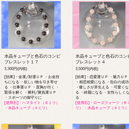
水晶キューブと色石のコンビ
水晶キューブと色石のコン
ブレスレット１７
ブレスレット４
3,300円(内税)
3,500円(内税)
[効果]・金運/財運ＵＰ ・お金持
[効果]・恋愛運ＵＰ ・魅力ＵＰ
ちになる ・欲しい物を引き寄せ
・相思相愛になる ・告白の成功
る ・仕事運ＵＰ ・度胸が付く ・
・優しさが芽生える ・可愛くな
緊張を解く ・勝利/勝負運ＵＰ
る ・綺麗になる ・女性らしく
・スポーツの御守りに
る
[使用石]・ヘマタイト（８ミリ）
[使用石]・ローズクォーツ（８
・水晶キューブ（４ミリ）
リ） ・水晶キューブ（４ミリ）