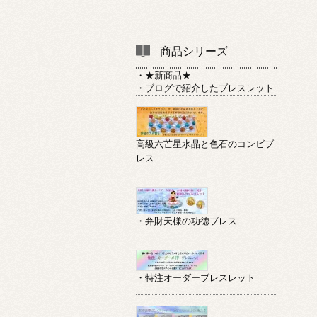
商品シリーズ
・★新商品★
・ブログで紹介したブレスレット
高級六芒星水晶と色石のコンビブ
レス
・弁財天様の功徳ブレス
・特注オーダーブレスレット