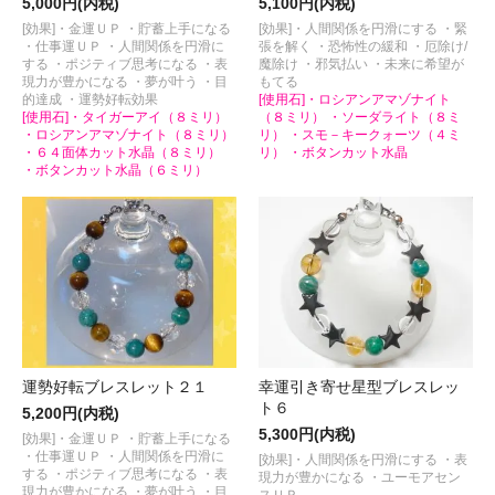
5,000円(内税)
5,100円(内税)
[効果]・金運ＵＰ ・貯蓄上手になる
[効果]・人間関係を円滑にする ・緊
・仕事運ＵＰ ・人間関係を円滑に
張を解く ・恐怖性の緩和 ・厄除け/
する ・ポジティブ思考になる ・表
魔除け ・邪気払い ・未来に希望が
現力が豊かになる ・夢が叶う ・目
もてる
的達成 ・運勢好転効果
[使用石]・ロシアンアマゾナイト
[使用石]・タイガーアイ（８ミリ）
（８ミリ） ・ソーダライト（８ミ
・ロシアンアマゾナイト（８ミリ）
リ） ・スモ－キークォーツ（４ミ
・６４面体カット水晶（８ミリ）
リ） ・ボタンカット水晶
・ボタンカット水晶（６ミリ）
運勢好転ブレスレット２１
幸運引き寄せ星型ブレスレッ
ト６
5,200円(内税)
5,300円(内税)
[効果]・金運ＵＰ ・貯蓄上手になる
・仕事運ＵＰ ・人間関係を円滑に
[効果]・人間関係を円滑にする ・表
する ・ポジティブ思考になる ・表
現力が豊かになる ・ユーモアセン
現力が豊かになる ・夢が叶う ・目
スＵＰ