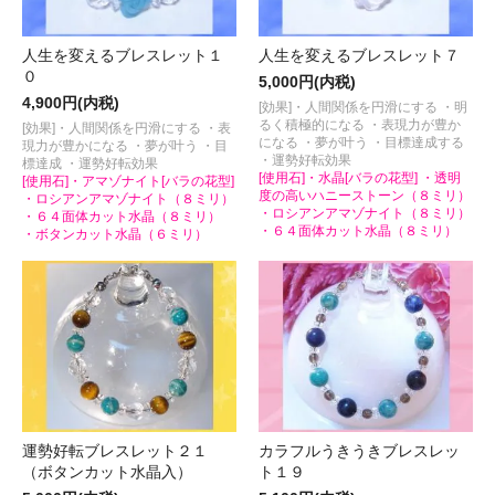
人生を変えるブレスレット１
人生を変えるブレスレット７
０
5,000円(内税)
4,900円(内税)
[効果]・人間関係を円滑にする ・明
るく積極的になる ・表現力が豊か
[効果]・人間関係を円滑にする ・表
になる ・夢が叶う ・目標達成する
現力が豊かになる ・夢が叶う ・目
・運勢好転効果
標達成 ・運勢好転効果
[使用石]・水晶[バラの花型] ・透明
[使用石]・アマゾナイト[バラの花型]
度の高いハニーストーン（８ミリ）
・ロシアンアマゾナイト（８ミリ）
・ロシアンアマゾナイト（８ミリ）
・６４面体カット水晶（８ミリ）
・６４面体カット水晶（８ミリ）
・ボタンカット水晶（６ミリ）
運勢好転ブレスレット２１
カラフルうきうきブレスレッ
（ボタンカット水晶入）
ト１９