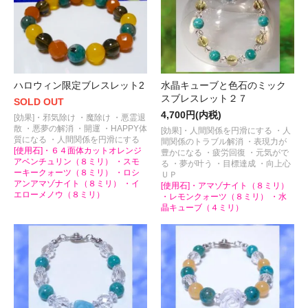
ハロウィン限定ブレスレット2
水晶キューブと色石のミック
スブレスレット２７
SOLD OUT
4,700円(内税)
[効果]・邪気除け ・魔除け ・悪霊退
散 ・悪夢の解消 ・開運 ・HAPPY体
[効果]・人間関係を円滑にする ・人
質になる ・人間関係を円滑にする
間関係のトラブル解消 ・表現力が
[使用石]・６４面体カットオレンジ
豊かになる ・疲労回復 ・元気がで
アベンチュリン（８ミリ） ・スモ
る ・夢が叶う ・目標達成 ・向上心
ーキークォーツ（８ミリ） ・ロシ
ＵＰ
アンアマゾナイト（８ミリ） ・イ
[使用石]・アマゾナイト（８ミリ）
エローメノウ（８ミリ）
・レモンクォーツ（８ミリ） ・水
晶キューブ（４ミリ）