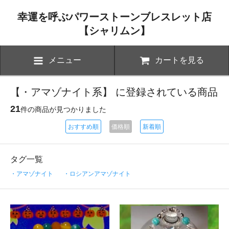
幸運を呼ぶパワーストーンブレスレット店
【シャリムン】
メニュー
カートを見る
【・アマゾナイト系】 に登録されている商品
21
件の商品が見つかりました
おすすめ順
価格順
新着順
タグ一覧
・アマゾナイト
・ロシアンアマゾナイト