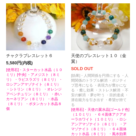
チャクラブレスレット６
天使のブレスレット１０（金
翼）
5,580円(内税)
SOLD OUT
[使用石]・スターカット水晶（１０
ミリ）[中央] ・アメジスト（８ミ
[効果]・人間関係を円滑にする ・人
リ） ・ラピスラズリ（８ミリ） ・
間関係のトラブル解消 ・ポジティ
ロシアンアマゾナイト（８ミリ）
ブ思考になる ・表現力が豊かにな
・シトリン（８ミリ） ・オレンジ
る ・癒し効果 ・ストレス解消 ・不
アベンチュリン（８ミリ） ・赤い
安の解消 ・夢が叶う ・目的達成 ・
カーネリアン（８ミリ） ・水晶
潜在能力を引き出す ・希望が持て
（８ミリ） ・ボタンカット水晶８
る
個
[使用石]・天使の翼水晶[ゴールド色]
（１０ミリ） ・６４面体アクアオ
ーラホワイト（１０ミリ） ・ロシ
アンアマゾナイト（８ミリ） ・ア
マゾナイト（８ミリ） ・６４面体
カット水晶（８ミリ） ・風水効果