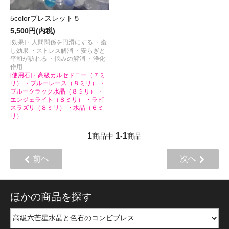
5colorブレスレット５
5,500円(内税)
[効果]・人間関係を円滑にする ・癒
し効果 ・ストレス解消 ・安らぎと
平和が訪れる ・悩みの解消 ・浄化
作用
[使用石]・高級カルセドニー（７ミ
リ） ・ブルーレース（８ミリ） ・
ブルークラック水晶（８ミリ） ・
エンジェライト（８ミリ） ・ラピ
スラズリ（８ミリ） ・水晶（６ミ
リ）
1
1
1
商品中
-
商品
前へ
次へ
ほかの商品を探す