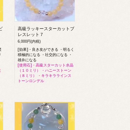
ビ
高級ラッキースターカットブ
レスレット７
6,000円(内税)
繁
[効果]・良き友ができる ・明るく
が
積極的になる ・社交的になる ・
・
雄弁になる
[使用石]・高級スターカット水晶
ミ
（１０ミリ） ・ハニーストーン
（８ミリ） ・キラキララインス
トーンロンデル