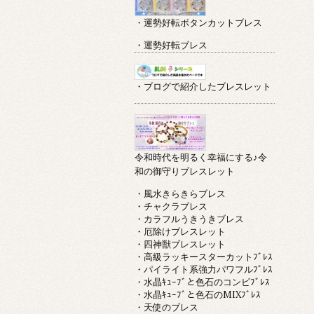
・運勢好転ボタンカットブレス
・運勢好転ブレス
・ブログで紹介したブレスレット
令和時代を明るく幸福にする♪令
和の御守りブレスレット
・風水きらきらブレス
・チャクラブレス
・カラフルうきうきブレス
・厄除けブレスレット
・四神獣ブレスレット
・高級ラッキースターカットﾌﾞﾚｽ
・パイライト系強力パワフルﾌﾞﾚｽ
・水晶ｷｭｰﾌﾞと色石のコンビﾌﾞﾚｽ
・水晶ｷｭｰﾌﾞと色石のMIXﾌﾞﾚｽ
・天使のブレス