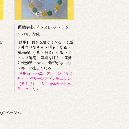
運勢好転ブレスレット１２
4,500円(内税)
る
[効果]・良き友達ができる ・友達
と仲直りできる ・明るくなる ・
積極的になる ・雄弁になる ・ス
ミ
トレス解消 ・幸運を呼ぶ ・運勢
好転効果 ・未来に希望がもてる
・毎日が楽しくなる
[使用石]・ハニーストーン（８ミ
リ） ・グリーンアベンチュリン
（８ミリ） ・６４面体カット水
晶（８ミリ）
次のページへ