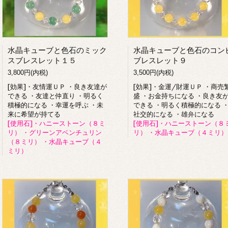
水晶キューブと色石のミック
水晶キューブと色石のコン
スブレスレット１５
ブレスレット９
3,800円(内税)
3,500円(内税)
[効果]・友情運ＵＰ ・良き友達が
[効果]・金運/財運ＵＰ ・商売
できる ・友達と仲直り ・明るく
盛 ・お金持ちになる ・良き友
積極的になる ・幸運を呼ぶ ・未
できる ・明るく積極的になる 
来に希望が持てる
社交的になる ・雄弁になる
[使用石]・ハニーストーン（８ミ
[使用石]・ハニーストーン（８
リ） ・グリーンアベンチュリン
リ） ・水晶キューブ（４ミリ）
（８ミリ） ・水晶キューブ（４
ミリ）