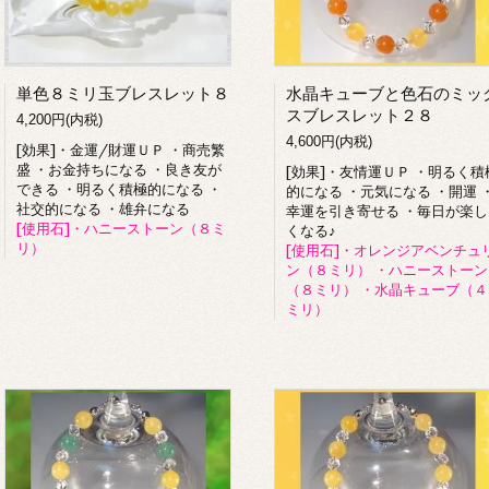
単色８ミリ玉ブレスレット８
水晶キューブと色石のミッ
スブレスレット２８
4,200円(内税)
4,600円(内税)
[効果]・金運/財運ＵＰ ・商売繁
盛 ・お金持ちになる ・良き友が
[効果]・友情運ＵＰ ・明るく積
できる ・明るく積極的になる ・
的になる ・元気になる ・開運 
社交的になる ・雄弁になる
幸運を引き寄せる ・毎日が楽し
[使用石]・ハニーストーン（８ミ
くなる♪
リ）
[使用石]・オレンジアベンチュ
ン（８ミリ） ・ハニーストーン
（８ミリ） ・水晶キューブ（４
ミリ）