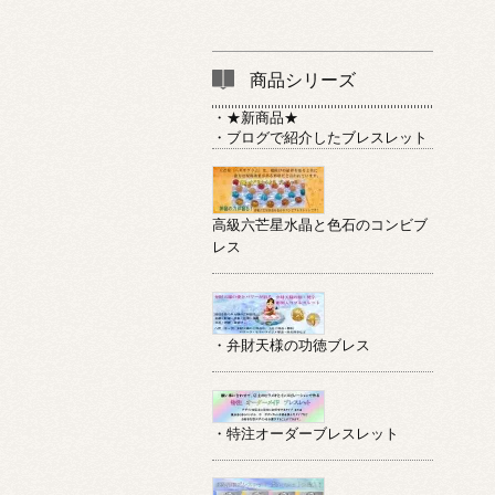
商品シリーズ
・★新商品★
・ブログで紹介したブレスレット
高級六芒星水晶と色石のコンビブ
レス
・弁財天様の功徳ブレス
・特注オーダーブレスレット