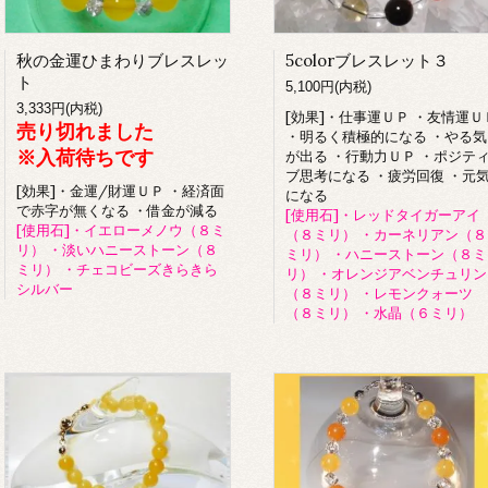
秋の金運ひまわりブレスレッ
5colorブレスレット３
ト
5,100円(内税)
3,333円(内税)
[効果]・仕事運ＵＰ ・友情運Ｕ
売り切れました
・明るく積極的になる ・やる気
※入荷待ちです
が出る ・行動力ＵＰ ・ポジテ
ブ思考になる ・疲労回復 ・元
[効果]・金運/財運ＵＰ ・経済面
になる
で赤字が無くなる ・借金が減る
[使用石]・レッドタイガーアイ
[使用石]・イエローメノウ（８ミ
（８ミリ） ・カーネリアン（８
リ） ・淡いハニーストーン（８
ミリ） ・ハニーストーン（８ミ
ミリ） ・チェコビーズきらきら
リ） ・オレンジアベンチュリン
シルバー
（８ミリ） ・レモンクォーツ
（８ミリ） ・水晶（６ミリ）