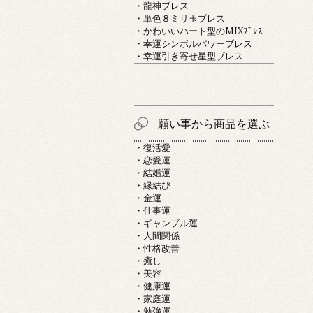
・龍神ブレス
・単色８ミリ玉ブレス
・かわいいハート型のMIXﾌﾞﾚｽ
・幸運シンボルパワーブレス
・幸運引き寄せ星型ブレス
願い事から商品を選ぶ
・復活愛
・恋愛運
・結婚運
・縁結び
・金運
・仕事運
・ギャンブル運
・人間関係
・性格改善
・癒し
・美容
・健康運
・家庭運
・勉強運