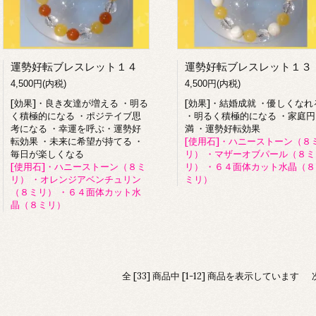
運勢好転ブレスレット１４
運勢好転ブレスレット１３
4,500円(内税)
4,500円(内税)
[効果]・良き友達が増える ・明る
[効果]・結婚成就 ・優しくなれ
く積極的になる ・ポジテイブ思
・明るく積極的になる ・家庭円
考になる ・幸運を呼ぶ・運勢好
満 ・運勢好転効果
転効果 ・未来に希望が持てる ・
[使用石]・ハニーストーン（８
毎日が楽しくなる
リ） ・マザーオブパール（８ミ
[使用石]・ハニーストーン（８ミ
リ） ・６４面体カット水晶（８
リ） ・オレンジアベンチュリン
ミリ）
（８ミリ） ・６４面体カット水
晶（８ミリ）
全 [33] 商品中 [1-12] 商品を表示しています