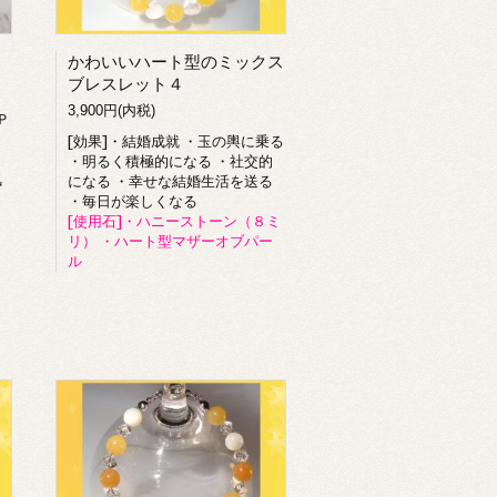
かわいいハート型のミックス
ブレスレット４
3,900円(内税)
Ｐ
[効果]・結婚成就 ・玉の輿に乗る
ィ
・明るく積極的になる ・社交的
気
になる ・幸せな結婚生活を送る
・毎日が楽しくなる
[使用石]・ハニーストーン（８ミ
リ） ・ハート型マザーオブパー
ル