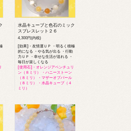
ク
水晶キューブと色石のミック
スブレスレット２６
4,300円(内税)
極
[効果]・友情運ＵＰ ・明るく積極
・
的になる ・やる気が出る ・行動
力ＵＰ ・幸せな生活が送れる ・
毎日が楽しくなる
リ
[使用石]・オレンジアベンチュリ
ン（８ミリ） ・ハニーストーン
（８ミリ） ・マザーオブパール
（８ミリ） ・水晶キューブ（４
ミリ）