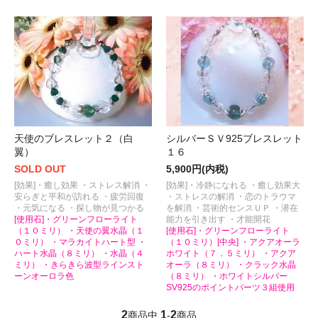
天使のブレスレット２（白
シルバーＳＶ925ブレスレット
翼）
１６
SOLD OUT
5,900円(内税)
[効果]・癒し効果 ・ストレス解消 ・
[効果]・冷静になれる ・癒し効果大
安らぎと平和が訪れる ・疲労回復
・ストレスの解消 ・恋のトラウマ
・元気になる ・探し物が見つかる
を解消 ・芸術的センスＵＰ ・潜在
[使用石]・グリーンフローライト
能力を引き出す ・才能開花
（１０ミリ） ・天使の翼水晶（１
[使用石]・グリーンフローライト
０ミリ） ・マラカイトハート型 ・
（１０ミリ）[中央] ・アクアオーラ
ハート水晶（８ミリ） ・水晶（４
ホワイト（７．５ミリ） ・アクア
ミリ） ・きらきら波型ラインスト
オーラ（８ミリ） ・クラック水晶
ーンオーロラ色
（８ミリ） ・ホワイトシルバー
SV925のポイントパーツ３組使用
2
1
2
商品中
-
商品