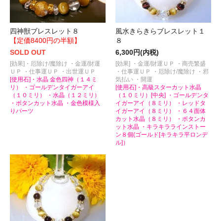
四神獣ブレスレット８
風水きらきらブレスレット１
【定価8400円の半額】
８
SOLD OUT
6,300円(内税)
[効果]・厄除け/魔除け ・金運/財運
[効果] ・金運/財運ＵＰ ・商売繁盛
ＵＰ ・仕事運ＵＰ ・出世運ＵＰ
・仕事運ＵＰ ・厄除け/魔除け ・邪
[使用石]・水晶 金色四神（１４ミ
気払い ・開運
リ） ・ゴールデンタイガーアイ
[使用石]・高級スターカット水晶
（１０ミリ） ・水晶（１２ミリ）
（１０ミリ）[中央] ・ゴールデンタ
・ボタンカット水晶 ・金色模様入
イガーアイ（８ミリ） ・レッドタ
りパーツ
イガーアイ（８ミリ） ・６４面体
カット水晶（８ミリ） ・ボタンカ
ット水晶 ・キラキララインストー
ン８個(ゴールド[キラキラ平ロンデ
ル]）