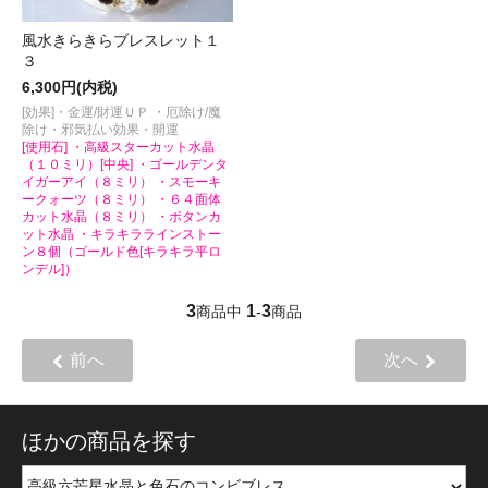
風水きらきらブレスレット１
３
6,300円(内税)
[効果]・金運/財運ＵＰ ・厄除け/魔
除け・邪気払い効果・開運
[使用石] ・高級スターカット水晶
（１０ミリ）[中央] ・ゴールデンタ
イガーアイ（８ミリ） ・スモーキ
ークォーツ（８ミリ） ・６４面体
カット水晶（８ミリ） ・ボタンカ
ット水晶 ・キラキララインストー
ン８個（ゴールド色[キラキラ平ロ
ンデル]）
3
1
3
商品中
-
商品
前へ
次へ
ほかの商品を探す