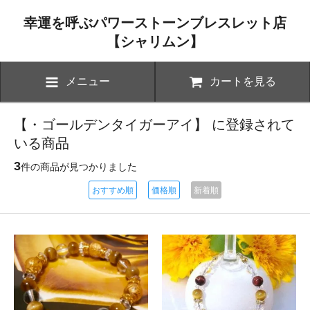
幸運を呼ぶパワーストーンブレスレット店
【シャリムン】
メニュー
カートを見る
【・ゴールデンタイガーアイ】 に登録されて
いる商品
3
件の商品が見つかりました
おすすめ順
価格順
新着順