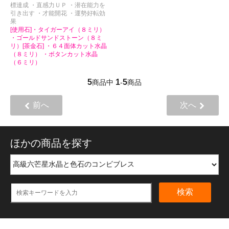
標達成 ・直感力ＵＰ ・潜在能力を
引き出す ・才能開花 ・運勢好転効
果
[使用石]・タイガーアイ（８ミリ）
・ゴールドサンドストーン（８ミ
リ）[茶金石] ・６４面体カット水晶
（８ミリ） ・ボタンカット水晶
（６ミリ）
5
1
5
商品中
-
商品
前へ
次へ
ほかの商品を探す
検索