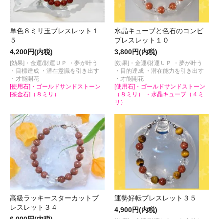
単色８ミリ玉ブレスレット１
水晶キューブと色石のコンビ
５
ブレスレット１０
4,200円(内税)
3,800円(内税)
[効果]・金運/財運ＵＰ ・夢が叶う
[効果]・金運/財運ＵＰ ・夢が叶う
・目標達成 ・潜在意識を引き出す
・目的達成 ・潜在能力を引き出す
・才能開花
・才能開花
[使用石]・ゴールドサンドストーン
[使用石]・ゴールドサンドストーン
[茶金石]（８ミリ）
（８ミリ） ・水晶キューブ（４ミ
リ）
高級ラッキースターカットブ
運勢好転ブレスレット３５
レスレット３４
4,900円(内税)
6,000円(内税)