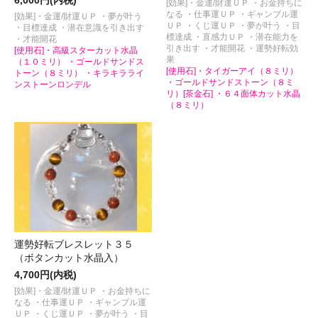
[効果]・金運/財運ＵＰ ・お金持ちに
なる ・仕事運ＵＰ ・ギャンブル運
[効果]・金運/財運ＵＰ ・夢が叶う
ＵＰ ・くじ運ＵＰ ・夢が叶う ・目
・目標達成 ・潜在意識を引き出す
標達成 ・直感力ＵＰ ・潜在能力を
・才能開花
引き出す ・才能開花 ・運勢好転効
[使用石]・高級スターカット水晶
果
（１０ミリ） ・ゴールドサンドス
[使用石]・タイガーアイ（８ミリ）
トーン（８ミリ） ・キラキラライ
・ゴールドサンドストーン（８ミ
ンストーンロンデル
リ）[茶金石] ・６４面体カット水晶
（８ミリ）
運勢好転ブレスレット３５
（ボタンカット水晶入）
4,700円(内税)
[効果]・金運/財運ＵＰ ・お金持ちに
なる ・仕事運ＵＰ ・ギャンブル運
ＵＰ ・くじ運ＵＰ ・夢が叶う ・目