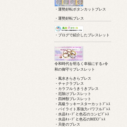
・運勢好転ボタンカットブレス
・運勢好転ブレス
・ブログで紹介したブレスレット
令和時代を明るく幸福にする♪令
和の御守りブレスレット
・風水きらきらブレス
・チャクラブレス
・カラフルうきうきブレス
・厄除けブレスレット
・四神獣ブレスレット
・高級ラッキースターカットﾌﾞﾚｽ
・パイライト系強力パワフルﾌﾞﾚｽ
・水晶ｷｭｰﾌﾞと色石のコンビﾌﾞﾚｽ
・水晶ｷｭｰﾌﾞと色石のMIXﾌﾞﾚｽ
・天使のブレス