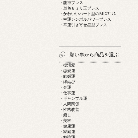
・龍神ブレス
・単色８ミリ玉ブレス
・かわいいハート型のMIXﾌﾞﾚｽ
・幸運シンボルパワーブレス
・幸運引き寄せ星型ブレス
願い事から商品を選ぶ
・復活愛
・恋愛運
・結婚運
・縁結び
・金運
・仕事運
・ギャンブル運
・人間関係
・性格改善
・癒し
・美容
・健康運
・家庭運
・勉強運