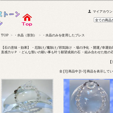
マイアカウン
TOP
>
・水晶（形別）
>
・水晶のみを使用したブレス
【石の意味・効果】 ・厄除け/魔除け/邪気除け ・場の浄化 ・開運/幸運効
直感力ＵＰ ・どんな類いの願い事も叶う願望成就の石 ・組み合わせた他の
[
全 [3] 商品中 [1-3] 商品を表示して