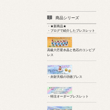
商品シリーズ
・★新商品★
・ブログで紹介したブレスレット
高級六芒星水晶と色石のコンビブ
レス
・弁財天様の功徳ブレス
・特注オーダーブレスレット