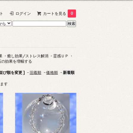
ト
ログイン
カートを見る
0
果 ・癒し効果/ストレス解消 ・霊感ＵＰ ・
石の効果を増幅する
 並び順を変更 ]
-
旧着順
-
価格順
-
新着順
います