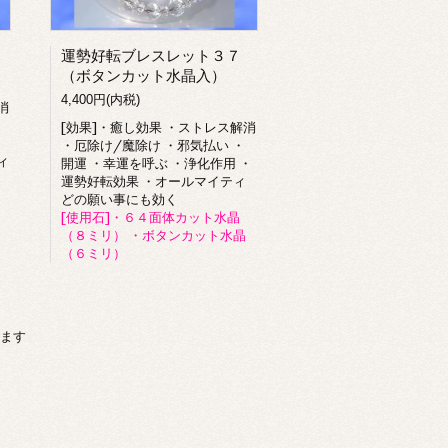
運勢好転ブレスレット３７
（ボタンカット水晶入）
4,400円(内税)
消
[効果]・癒し効果 ・ストレス解消
・
・厄除け/魔除け ・邪気払い ・
ィ
開運 ・幸運を呼ぶ ・浄化作用 ・
運勢好転効果 ・オールマイティ
どの願い事にも効く
[使用石]・６４面体カット水晶
（８ミリ） ・ボタンカット水晶
（６ミリ）
います