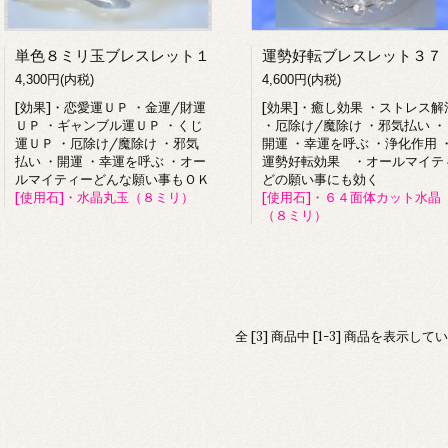
単色８ミリ玉ブレスレット１
運勢好転ブレスレット３７
4,300円(内税)
4,600円(内税)
[効果]・恋愛運ＵＰ ・金運/財運
[効果]・癒し効果 ・ストレス解
ＵＰ ・ギャンブル運ＵＰ ・くじ
・厄除け/魔除け ・邪気払い ・
運ＵＰ ・厄除け/魔除け ・邪気
開運 ・幸運を呼ぶ ・浄化作用 
払い ・開運 ・幸運を呼ぶ ・オー
運勢好転効果 ・オールマイテ
ルマイティーどんな願い事もＯＫ
どの願い事にも効く
[使用石]・水晶丸玉（８ミリ）
[使用石]・６４面体カット水晶
（８ミリ）
全 [3] 商品中 [1-3] 商品を表示して