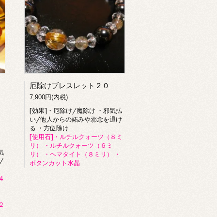
厄除けブレスレット２０
7,900円(内税)
[効果]・厄除け/魔除け ・邪気払
い/他人からの妬みや邪念を退け
る ・方位除け
[使用石]・ルチルクォーツ（８ミ
リ） ・ルチルクォーツ（６ミ
気
リ） ・ヘマタイト（８ミリ） ・
/
ボタンカット水晶
４
ミ
・
２