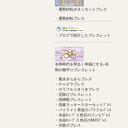
・運勢好転ボタンカットブレス
・運勢好転ブレス
・ブログで紹介したブレスレット
令和時代を明るく幸福にする♪令
和の御守りブレスレット
・風水きらきらブレス
・チャクラブレス
・カラフルうきうきブレス
・厄除けブレスレット
・四神獣ブレスレット
・高級ラッキースターカットﾌﾞﾚｽ
・パイライト系強力パワフルﾌﾞﾚｽ
・水晶ｷｭｰﾌﾞと色石のコンビﾌﾞﾚｽ
・水晶ｷｭｰﾌﾞと色石のMIXﾌﾞﾚｽ
・天使のブレス