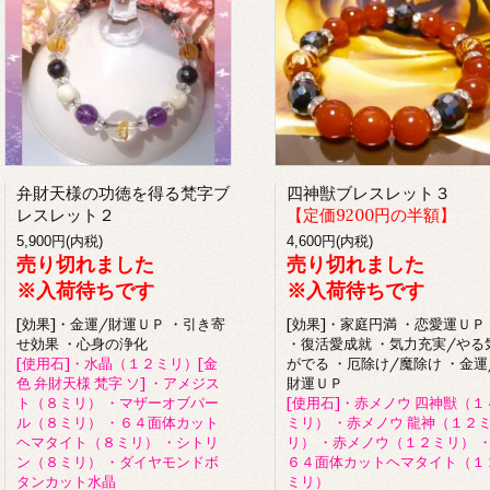
弁財天様の功徳を得る梵字ブ
四神獣ブレスレット３
レスレット２
【定価9200円の半額】
5,900円(内税)
4,600円(内税)
売り切れました
売り切れました
※入荷待ちです
※入荷待ちです
[効果]・金運/財運ＵＰ ・引き寄
[効果]・家庭円満 ・恋愛運ＵＰ
せ効果 ・心身の浄化
・復活愛成就 ・気力充実/やる
[使用石]・水晶（１２ミリ）[金
がでる ・厄除け/魔除け ・金運
色 弁財天様 梵字 ソ] ・アメジス
財運ＵＰ
ト（８ミリ） ・マザーオブパー
[使用石]・赤メノウ 四神獣（１
ル（８ミリ） ・６４面体カット
ミリ） ・赤メノウ 龍神（１２
ヘマタイト（８ミリ） ・シトリ
リ） ・赤メノウ（１２ミリ） 
ン（８ミリ） ・ダイヤモンドボ
６４面体カットヘマタイト（１
タンカット水晶
ミリ）