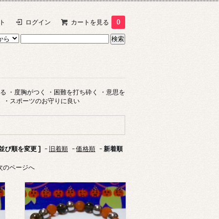
ト
ログイン
カートを見る
0
る ・度胸がつく ・困難を打ち砕く ・意思を
） ・スポーツのお守りに良い
 並び順を変更 ]
-
旧着順
-
価格順
-
新着順
次のページへ