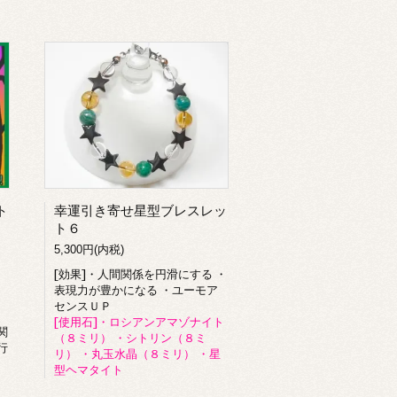
ト
幸運引き寄せ星型ブレスレッ
ト６
5,300円(内税)
[効果]・人間関係を円滑にする ・
表現力が豊かになる ・ユーモア
センスＵＰ
[使用石]・ロシアンアマゾナイト
関
（８ミリ） ・シトリン（８ミ
行
リ） ・丸玉水晶（８ミリ） ・星
型ヘマタイト