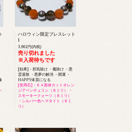
ト
ハロウィン限定ブレスレット
1
3,861円(内税)
売り切れました
※入荷待ちです
[効果]・邪気除け ・魔除け ・悪
霊退散 ・悪夢の解消 ・開運 ・
極
HAPPY体質になる
[使用石]・６４面体カットオレン
ン
ジアベンチュリン（８ミリ） ・
スモーキークォーツ（８ミリ）
・シルバー色ヘマタイト（８ミ
リ）