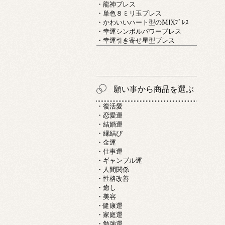
・龍神ブレス
・単色８ミリ玉ブレス
・かわいいハート型のMIXﾌﾞﾚｽ
・幸運シンボルパワーブレス
・幸運引き寄せ星型ブレス
願い事から商品を選ぶ
・復活愛
・恋愛運
・結婚運
・縁結び
・金運
・仕事運
・ギャンブル運
・人間関係
・性格改善
・癒し
・美容
・健康運
・家庭運
・勉強運