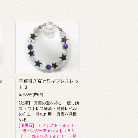
ッ
幸運引き寄せ星型ブレスレッ
ト３
5,700円(内税)
[効果]・真実の愛を得る ・癒し効
果 ・ストレス解消 ・精神レベル
の向上 ・浄化作用 ・真実を見極
ミ
める
[使用石]・アメジスト（８ミリ）
・ラベンダーアメジスト（８ミ
リ） ・丸玉水晶（８ミリ） ・星