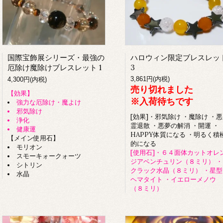
国際宝飾展シリーズ・最強の
ハロウィン限定ブレスレッ
厄除け魔除けブレスレット 1
3
3,861円(内税)
4,300円(内税)
売り切れました
【効果】
※入荷待ちです
強力な厄除け・魔よけ
邪気除け
[効果]・邪気除け ・魔除け ・悪
浄化
霊退散 ・悪夢の解消 ・開運 ・
健康運
HAPPY体質になる ・明るく積
【メイン使用石】
的になる
モリオン
[使用石]・６４面体カットオレ
スモーキォークォーツ
ジアベンチュリン（８ミリ） ・
シトリン
クラック水晶（８ミリ） ・星型
水晶
ヘマタイト ・イエローメノウ
（８ミリ）