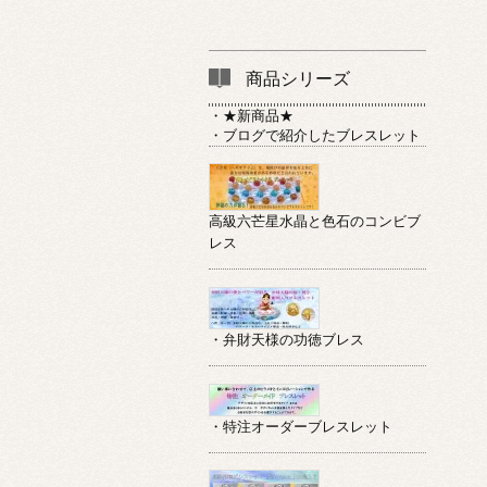
商品シリーズ
・★新商品★
・ブログで紹介したブレスレット
高級六芒星水晶と色石のコンビブ
レス
・弁財天様の功徳ブレス
・特注オーダーブレスレット