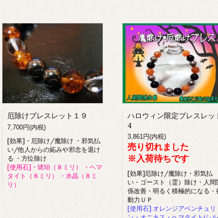
厄除けブレスレット１９
ハロウィン限定ブレスレッ
4
7,700円(内税)
3,861円(内税)
[効果]・厄除け/魔除け ・邪気払
売り切れました
い/他人からの妬みや邪念を退け
※入荷待ちです
る ・方位除け
[使用石]・琥珀（８ミリ） ・ヘマ
[効果]厄除け/魔除け・邪気払
タイト（８ミリ） ・水晶（８ミ
い・ゴースト（霊）除け・人間
リ）
係改善・明るく積極的になる・
動力ＵＰ
[使用石] オレンジアベンチュリ
ン・オニキス・ヘマタイト(シル