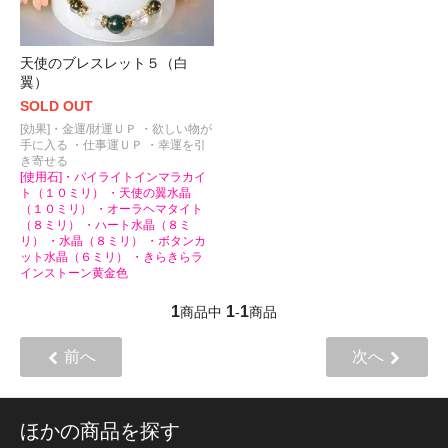
天使のブレスレット５（白
翼）
SOLD OUT
[効果]・金運/財運ＵＰ ・欲しい物が
手に入る ・仕事運ＵＰ ・幸運を引
き寄せる
[使用石]・パイライトインマラカイ
ト（１０ミリ） ・天使の翼水晶
（１０ミリ） ・オーラヘマタイト
（８ミリ） ・ハート水晶（８ミ
リ） ・水晶（８ミリ） ・ボタンカ
ット水晶（６ミリ） ・きらきらラ
インストーン黄金色
1
1
1
商品中
-
商品
前へ
次へ
ほかの商品を探す