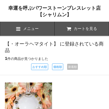
幸運を呼ぶパワーストーンブレスレット店
【シャリムン】
メニュー
カートを見る
【・オーラヘマタイト】 に登録されている商
品
1
件の商品が見つかりました
おすすめ順
価格順
新着順