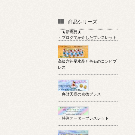
商品シリーズ
・★新商品★
・ブログで紹介したブレスレット
高級六芒星水晶と色石のコンビブ
レス
・弁財天様の功徳ブレス
・特注オーダーブレスレット