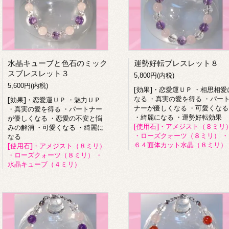
水晶キューブと色石のミック
運勢好転ブレスレット８
スブレスレット３
5,800円(内税)
5,600円(内税)
[効果]・恋愛運ＵＰ ・相思相愛
なる ・真実の愛を得る ・パー
[効果]・恋愛運ＵＰ ・魅力ＵＰ
ナーが優しくなる ・可愛くなる
・真実の愛を得る ・パートナー
・綺麗になる ・運勢好転効果
が優しくなる ・恋愛の不安と悩
[使用石]・アメジスト（８ミリ
みの解消 ・可愛くなる ・綺麗に
・ローズクォーツ（８ミリ） ・
なる
６４面体カット水晶（８ミリ）
[使用石]・アメジスト（８ミリ）
・ローズクォーツ（８ミリ） ・
水晶キューブ（４ミリ）