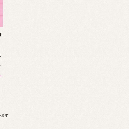
ボ
る
綺
勢
・
ています