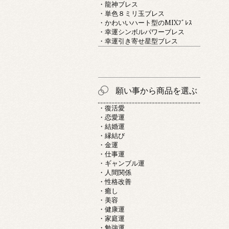
・龍神ブレス
・単色８ミリ玉ブレス
・かわいいハート型のMIXﾌﾞﾚｽ
・幸運シンボルパワーブレス
・幸運引き寄せ星型ブレス
願い事から商品を選ぶ
・復活愛
・恋愛運
・結婚運
・縁結び
・金運
・仕事運
・ギャンブル運
・人間関係
・性格改善
・癒し
・美容
・健康運
・家庭運
・勉強運