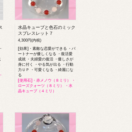
ス
水晶キューブと色石のミック
スブレスレット７
4,300円(内税)
・
[効果]・素敵な恋愛ができる ・パ
ートナーが優しくなる ・復活愛
成
成就 ・夫婦愛の復活 ・優しさが
る
身に付く ・やる気が出る ・行動
力ＵＰ ・可愛くなる ・綺麗にな
・
る
[使用石]・赤メノウ（８ミリ） ・
ローズクォーツ（８ミリ） ・水
晶キューブ（４ミリ）