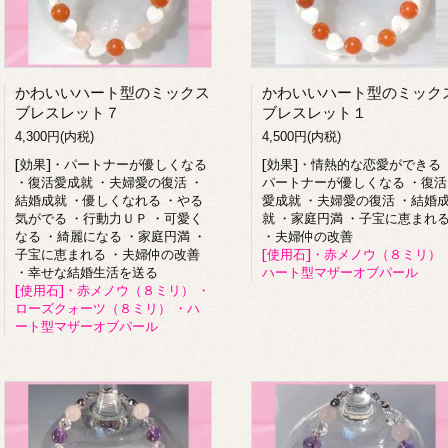
かわいいハート型のミックス
かわいいハート型のミック
ブレスレット７
ブレスレット１
4,300円(内税)
4,500円(内税)
[効果]・パートナーが優しくなる
[効果]・情熱的な恋愛ができる 
・復活愛成就 ・夫婦愛の復活 ・
パートナーが優しくなる ・復活
結婚成就 ・優しくなれる ・やる
愛成就 ・夫婦愛の復活 ・結婚
気がでる ・行動力ＵＰ ・可愛く
就 ・家庭円満 ・子宝に恵まれ
なる ・綺麗になる ・家庭円満 ・
・夫婦仲の改善
子宝に恵まれる ・夫婦仲の改善
[使用石]・赤メノウ（８ミリ） 
・幸せな結婚生活を送る
ハート型マザーオブパール
[使用石]・赤メノウ（８ミリ） ・
ローズクォーツ（８ミリ） ・ハ
ート型マザーオブパール