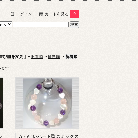
ト
ログイン
カートを見る
0
 並び順を変更 ]
-
旧着順
-
価格順
-
新着順
ています
レ
かわいいハート型のミックス