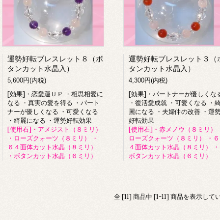
運勢好転ブレスレット８（ボ
運勢好転ブレスレット３（
タンカット水晶入）
タンカット水晶入）
5,600円(内税)
4,300円(内税)
[効果]・恋愛運ＵＰ ・相思相愛に
[効果]・パートナーが優しくな
なる ・真実の愛を得る ・パート
・復活愛成就 ・可愛くなる ・
ナーが優しくなる ・可愛くなる
麗になる ・夫婦仲の改善 ・運
・綺麗になる ・運勢好転効果
好転効果
[使用石]・アメジスト（８ミリ）
[使用石]・赤メノウ（８ミリ） 
・ローズクォーツ（８ミリ） ・
ローズクォーツ（８ミリ） ・６
６４面体カット水晶（８ミリ）
４面体カット水晶（８ミリ） ・
・ボタンカット水晶（６ミリ）
ボタンカット水晶（６ミリ）
全 [11] 商品中 [1-11] 商品を表示し