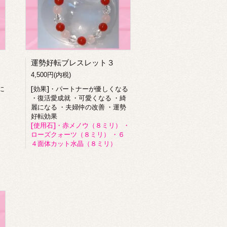
運勢好転ブレスレット３
4,500円(内税)
に
[効果]・パートナーが優しくなる
ト
・復活愛成就 ・可愛くなる ・綺
麗になる ・夫婦仲の改善 ・運勢
好転効果
）
[使用石]・赤メノウ（８ミリ） ・
ローズクォーツ（８ミリ） ・６
４面体カット水晶（８ミリ）