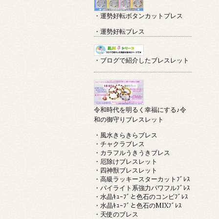
・運勢好転ボタンカットブレス
・運勢好転ブレス
・ブログで紹介したブレスレット
令和時代を明るく幸福にする♪令
和の御守りブレスレット
・風水きらきらブレス
・チャクラブレス
・カラフルうきうきブレス
・厄除けブレスレット
・四神獣ブレスレット
・高級ラッキースターカットﾌﾞﾚｽ
・パイライト系強力パワフルﾌﾞﾚｽ
・水晶ｷｭｰﾌﾞと色石のコンビﾌﾞﾚｽ
・水晶ｷｭｰﾌﾞと色石のMIXﾌﾞﾚｽ
・天使のブレス