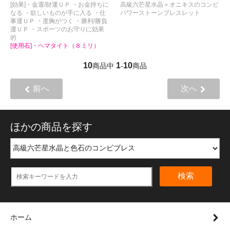
[効果]・金運/財運ＵＰ ・お金持ちに
高級六芒星水晶＋オニキスのコンビ
なる ・欲しいものが手に入る ・仕
パワーストーンブレスレット
事運ＵＰ ・度胸がつく ・勝利/勝負
運ＵＰ ・スポーツのお守りに効果
的
[使用石]・ヘマタイト（８ミリ）
10
1
10
商品中
-
商品
前へ
次へ
ほかの商品を探す
検索
ホーム