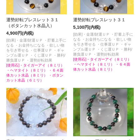
運勢好転ブレスレット３１
運勢好転ブレスレット３１
（ボタンカット水晶入）
5,100円(内税)
4,900円(内税)
[効果]・金運/財運ＵＰ ・貯蓄上手に
なる ・お金持ちになる ・欲しい物
[効果]・金運/財運ＵＰ ・貯蓄上手に
を引き寄せる ・仕事運ＵＰ ・ギャ
なる ・お金持ちになる ・欲しい物
ンブル運ＵＰ ・くじ運ＵＰ ・勝利/
を引き寄せる ・仕事運ＵＰ ・ギャ
勝負運ＵＰ ・運勢好転効果
ンブル運ＵＰ ・くじ運ＵＰ ・勝利/
[使用石]・タイガーアイ（８ミリ）
勝負運ＵＰ ・運勢好転効果
・ヘマタイト（８ミリ） ・６４面
[使用石]・タイガーアイ（８ミリ）
体カット水晶（８ミリ）
・ヘマタイト（８ミリ） ・６４面
体カット水晶（８ミリ） ・ボタン
カット水晶（６ミリ）