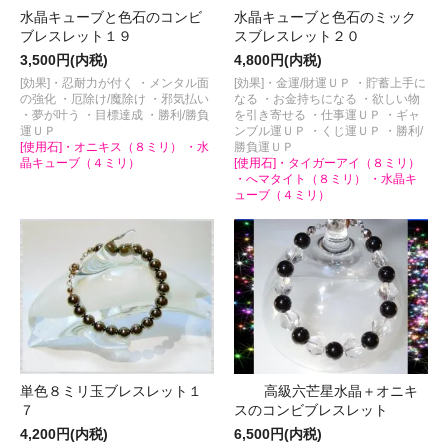
水晶キューブと色石のコンビ
水晶キューブと色石のミック
ブレスレット１９
スブレスレット２０
3,500円(内税)
4,800円(内税)
[効果]・忍耐力が付く ・メンタル面
[効果]・金運/財運ＵＰ ・貯蓄上手に
の強化 ・厄除け/魔除け ・邪気払い
なる ・お金持ちになる ・欲しい物
・夢が叶う ・目標達成 ・勝利/勝負
を引き寄せる ・仕事運ＵＰ ・ギャ
運ＵＰ
ンブル運ＵＰ ・くじ運ＵＰ ・勝利/
[使用石]・オニキス（８ミリ） ・水
勝負運ＵＰ
晶キューブ（４ミリ）
[使用石]・タイガーアイ（８ミリ）
・へマタイト（８ミリ） ・水晶キ
ューブ（４ミリ）
単色８ミリ玉ブレスレット１
高級六芒星水晶＋オニキ
７
スのコンビブレスレット
4,200円(内税)
6,500円(内税)