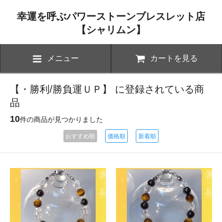
幸運を呼ぶパワーストーンブレスレット店
【シャリムン】
メニュー
カートを見る
【・勝利/勝負運ＵＰ】 に登録されている商
品
10
件の商品が見つかりました
おすすめ順
価格順
新着順