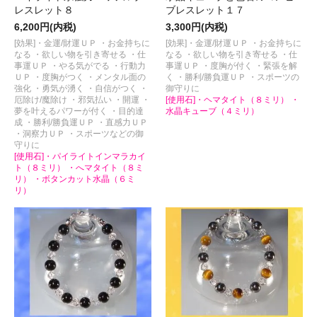
レスレット８
ブレスレット１７
6,200円(内税)
3,300円(内税)
[効果]・金運/財運ＵＰ ・お金持ちに
[効果]・金運/財運ＵＰ ・お金持ちに
なる ・欲しい物を引き寄せる ・仕
なる ・欲しい物を引き寄せる ・仕
事運ＵＰ ・やる気がでる ・行動力
事運ＵＰ ・度胸が付く ・緊張を解
ＵＰ ・度胸がつく ・メンタル面の
く ・勝利/勝負運ＵＰ ・スポーツの
強化 ・勇気が湧く ・自信がつく ・
御守りに
厄除け/魔除け ・邪気払い ・開運 ・
[使用石]・ヘマタイト（８ミリ） ・
夢を叶えるパワーが付く ・目的達
水晶キューブ（４ミリ）
成 ・勝利/勝負運ＵＰ ・直感力ＵＰ
・洞察力ＵＰ ・スポーツなどの御
守りに
[使用石]・パイライトインマラカイ
ト（８ミリ） ・へマタイト（８ミ
リ） ・ボタンカット水晶（６ミ
リ）