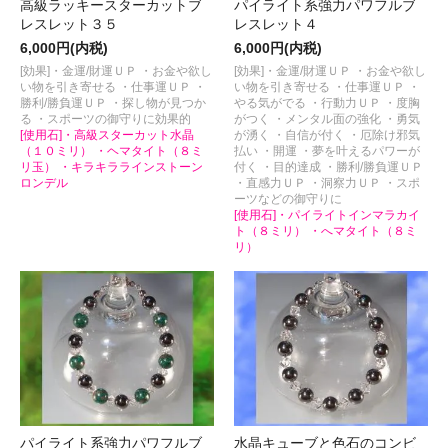
高級ラッキースターカットブ
パイライト系強力パワフルブ
レスレット３５
レスレット４
6,000円(内税)
6,000円(内税)
[効果]・金運/財運ＵＰ ・お金や欲し
[効果]・金運/財運ＵＰ ・お金や欲し
い物を引き寄せる ・仕事運ＵＰ ・
い物を引き寄せる ・仕事運ＵＰ ・
勝利/勝負運ＵＰ ・探し物が見つか
やる気がでる ・行動力ＵＰ ・度胸
る ・スポーツの御守りに効果的
がつく ・メンタル面の強化 ・勇気
[使用石]・高級スターカット水晶
が湧く ・自信が付く ・厄除け邪気
（１０ミリ） ・ヘマタイト（８ミ
払い ・開運 ・夢を叶えるパワーが
リ玉） ・キラキララインストーン
付く ・目的達成 ・勝利/勝負運ＵＰ
ロンデル
・直感力ＵＰ ・洞察力ＵＰ ・スポ
ーツなどの御守りに
[使用石]・パイライトインマラカイ
ト（８ミリ） ・へマタイト（８ミ
リ）
パイライト系強力パワフルブ
水晶キューブと色石のコンビ