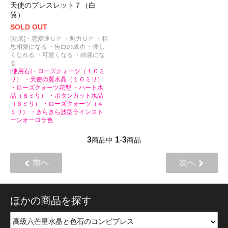
天使のブレスレット７（白
翼）
SOLD OUT
[効果]・恋愛運ＵＰ ・魅力ＵＰ ・相
思相愛になる ・告白の成功 ・優し
くなれる ・可愛くなる ・綺麗にな
る
[使用石]・ローズクォーツ（１０ミ
リ） ・天使の翼水晶（１０ミリ）
・ローズクォーツ花型 ・ハート水
晶（８ミリ） ・ボタンカット水晶
（６ミリ） ・ローズクォーツ（４
ミリ） ・きらきら波型ラインスト
ーンオーロラ色
3
1
3
商品中
-
商品
前へ
次へ
ほかの商品を探す