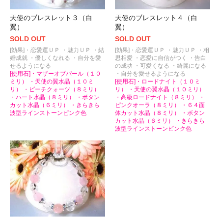
天使のブレスレット３（白
天使のブレスレット４（白
翼）
翼）
SOLD OUT
SOLD OUT
[効果]・恋愛運ＵＰ ・魅力ＵＰ ・結
[効果]・恋愛運ＵＰ ・魅力ＵＰ ・相
婚成就 ・優しくなれる ・自分を愛
思相愛 ・恋愛に自信がつく ・告白
せるようになる
の成功 ・可愛くなる ・綺麗になる
[使用石]・マザーオブパール（１０
・自分を愛せるようになる
ミリ） ・天使の翼水晶（１０ミ
[使用石]・ロードナイト（１０ミ
リ） ・ピーチクォーツ（８ミリ）
リ） ・天使の翼水晶（１０ミリ）
・ハート水晶（８ミリ） ・ボタン
・高級ロードナイト（８ミリ） ・
カット水晶（６ミリ） ・きらきら
ピンクオーラ（８ミリ） ・６４面
波型ラインストーンピンク色
体カット水晶（８ミリ） ・ボタン
カット水晶（６ミリ） ・きらきら
波型ラインストーンピンク色