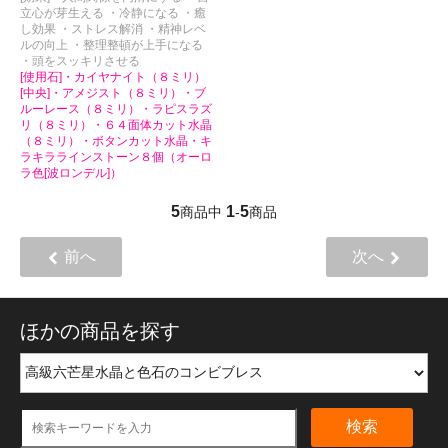
立心が芽生える ・冷静になる ・癒
し効果 ・ストレス解消 ・精神レベ
ルの向上 ・整理整頓が上手になる
・頭をスッキリさせる
[使用石]・カイヤナイト（８ミリ）
[中央]・アメジスト（８ミリ）・ブ
ルーレース（８ミリ）・ラピスラズ
リ（８ミリ）・６４面体カット水晶
（８ミリ）・ボタンカット水晶・キ
ラキララインストーン８個（オーロ
ラ色[波ロンデル]）
5
1
5
商品中
-
商品
前へ
次へ
ほかの商品を探す
検索