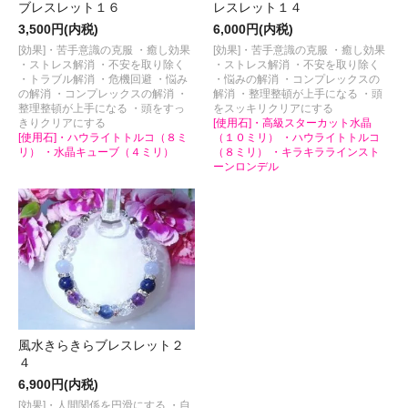
ブレスレット１６
レスレット１４
3,500円(内税)
6,000円(内税)
[効果]・苦手意識の克服 ・癒し効果
[効果]・苦手意識の克服 ・癒し効果
・ストレス解消 ・不安を取り除く
・ストレス解消 ・不安を取り除く
・トラブル解消 ・危機回避 ・悩み
・悩みの解消 ・コンプレックスの
の解消 ・コンプレックスの解消 ・
解消 ・整理整頓が上手になる ・頭
整理整頓が上手になる ・頭をすっ
をスッキリクリアにする
きりクリアにする
[使用石]・高級スターカット水晶
[使用石]・ハウライトトルコ（８ミ
（１０ミリ） ・ハウライトトルコ
リ） ・水晶キューブ（４ミリ）
（８ミリ） ・キラキララインスト
ーンロンデル
風水きらきらブレスレット２
４
6,900円(内税)
[効果]・人間関係を円滑にする ・自