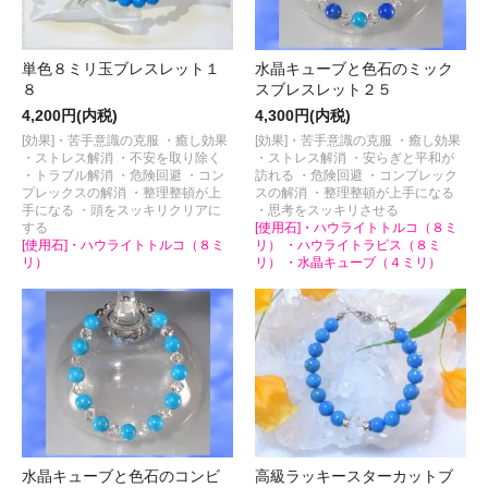
単色８ミリ玉ブレスレット１
水晶キューブと色石のミック
８
スブレスレット２５
4,200円(内税)
4,300円(内税)
[効果]・苦手意識の克服 ・癒し効果
[効果]・苦手意識の克服 ・癒し効果
・ストレス解消 ・不安を取り除く
・ストレス解消 ・安らぎと平和が
・トラブル解消 ・危険回避 ・コン
訪れる ・危険回避 ・コンプレック
プレックスの解消 ・整理整頓が上
スの解消 ・整理整頓が上手になる
手になる ・頭をスッキリクリアに
・思考をスッキリさせる
する
[使用石]・ハウライトトルコ（８ミ
[使用石]・ハウライトトルコ（８ミ
リ） ・ハウライトラピス（８ミ
リ）
リ） ・水晶キューブ（４ミリ）
水晶キューブと色石のコンビ
高級ラッキースターカットブ