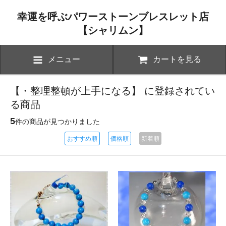
幸運を呼ぶパワーストーンブレスレット店
【シャリムン】
メニュー
カートを見る
【・整理整頓が上手になる】 に登録されてい
る商品
5
件の商品が見つかりました
おすすめ順
価格順
新着順