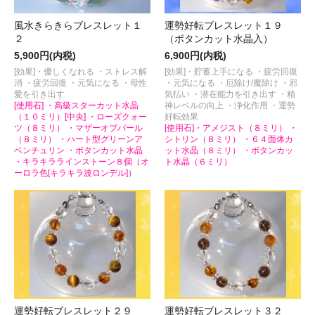
風水きらきらブレスレット１
運勢好転ブレスレット１９
２
（ボタンカット水晶入）
5,900円(内税)
6,900円(内税)
[効果]・優しくなれる ・ストレス解
[効果]・貯蓄上手になる ・疲労回復
消 ・疲労回復 ・元気になる ・母性
・元気になる ・厄除け/魔除け ・邪
愛を引き出す
気払い ・潜在能力を引き出す ・精
[使用石] ・高級スターカット水晶
神レベルの向上 ・浄化作用 ・運勢
（１０ミリ）[中央] ・ローズクォー
好転効果
ツ（８ミリ） ・マザーオブパール
[使用石]・アメジスト（８ミリ） ・
（８ミリ） ・ハート型グリーンア
シトリン（８ミリ） ・６４面体カ
ベンチュリン ・ボタンカット水晶
ット水晶（８ミリ） ・ボタンカッ
・キラキララインストーン８個（オ
ト水晶（６ミリ）
ーロラ色[キラキラ波ロンデル]）
運勢好転ブレスレット２９
運勢好転ブレスレット３２