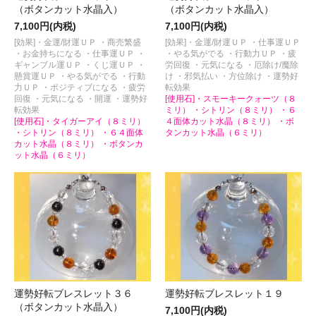
（ボタンカット水晶入）
（ボタンカット水晶入）
7,100円(内税)
7,100円(内税)
[効果]・金運/財運ＵＰ ・商売繁盛
[効果]・金運/財運ＵＰ ・仕事運ＵＰ
・お金持ちになる ・仕事運ＵＰ ・
・やる気がでる ・行動力ＵＰ ・疲
ギャンブル運ＵＰ ・くじ運ＵＰ ・
労回復 ・元気になる ・厄除け/魔除
懸賞運ＵＰ ・やる気がでる ・行動
け ・邪気払い ・方位除け ・運勢好
力ＵＰ ・ポジティブになる ・疲労
転効果
回復 ・元気になる ・開運 ・運勢好
[使用石]・スモーキークォーツ（８
転効果
ミリ） ・シトリン（８ミリ） ・６
[使用石]・タイガーアイ（８ミリ）
４面体カット水晶（８ミリ） ・ボ
・シトリン（８ミリ） ・６４面体
タンカット水晶（６ミリ）
カット水晶（８ミリ） ・ボタンカ
ット水晶（６ミリ）
運勢好転ブレスレット３６
運勢好転ブレスレット１９
（ボタンカット水晶入）
7,100円(内税)