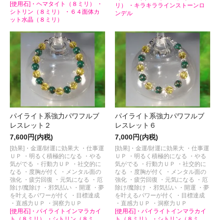
[使用石]・ヘマタイト（８ミリ） ・
リ） ・キラキララインストーンロ
シトリン（８ミリ） ・６４面体カ
ンデル
ット水晶（８ミリ）
パイライト系強力パワフルブ
パイライト系強力パワフルブ
レスレット２
レスレット６
7,600円(内税)
7,000円(内税)
[効果]・金運/財運に効果大 ・仕事運
[効果]・金運/財運に効果大 ・仕事運
ＵＰ ・明るく積極的になる ・やる
ＵＰ ・明るく積極的になる ・やる
気がでる ・行動力ＵＰ ・社交的に
気がでる ・行動力ＵＰ ・社交的に
なる ・度胸が付く ・メンタル面の
なる ・度胸が付く ・メンタル面の
強化 ・疲労回復 ・元気になる ・厄
強化 ・疲労回復 ・元気になる ・厄
除け/魔除け ・邪気払い ・開運 ・夢
除け/魔除け ・邪気払い ・開運 ・夢
を叶えるパワーが付く ・目標達成
を叶えるパワーが付く ・目標達成
・直感力ＵＰ ・洞察力ＵＰ
・直感力ＵＰ ・洞察力ＵＰ
[使用石]・パイライトインマラカイ
[使用石]・パイライトインマラカイ
ト（８ミリ） ・シトリン（８ミ
ト（８ミリ） ・シトリン（８ミ