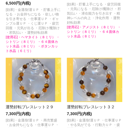
6,500円(内税)
[効果]・貯蓄上手になる ・疲労回復
・元気になる ・厄除け/魔除け ・邪
[効果]・金運/財運ＵＰ ・貯蓄上手に
気払い ・潜在能力を引き出す ・精
なる ・お金持ちになる ・欲しい物
神レベルの向上 ・浄化作用 ・運勢
を引き寄せる ・仕事運ＵＰ ・ギャ
好転効果
ンブル運ＵＰ ・くじ運ＵＰ ・疲労
[使用石]・アメジスト（８ミリ） ・
回復 ・元気が出る ・厄除け/魔除け
シトリン（８ミリ） ・６４面体カ
・邪気払い ・運勢好転効果
ット水晶（８ミリ）
[使用石]・ヘマタイト（８ミリ） ・
シトリン（８ミリ） ・６４面体カ
ット水晶（８ミリ） ・ボタンカッ
ト水晶（６ミリ）
運勢好転ブレスレット２９
運勢好転ブレスレット３２
7,300円(内税)
7,300円(内税)
[効果]・金運/財運ＵＰ ・商売繁盛
[効果]・金運/財運ＵＰ ・仕事運ＵＰ
・お金持ちになる ・仕事運ＵＰ ・
・やる気がでる ・行動力ＵＰ ・疲