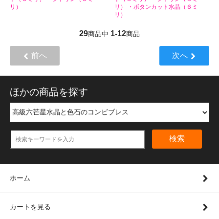
リ）
リ） ・ボタンカット水晶（６ミ
リ）
29
1
12
商品中
-
商品
前へ
次へ
ほかの商品を探す
検索
ホーム
カートを見る