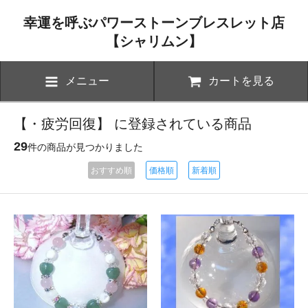
幸運を呼ぶパワーストーンブレスレット店
【シャリムン】
メニュー
カートを見る
【・疲労回復】 に登録されている商品
29
件の商品が見つかりました
おすすめ順
価格順
新着順