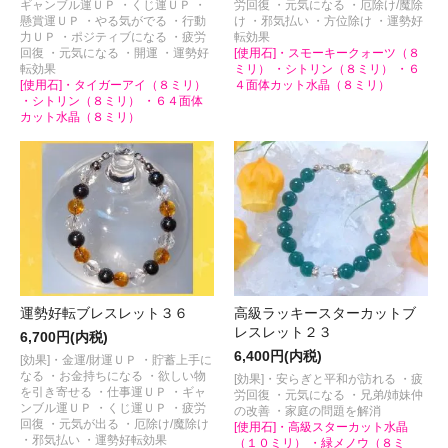
ギャンブル運ＵＰ ・くじ運ＵＰ ・
労回復 ・元気になる ・厄除け/魔除
懸賞運ＵＰ ・やる気がでる ・行動
け ・邪気払い ・方位除け ・運勢好
力ＵＰ ・ポジティブになる ・疲労
転効果
回復 ・元気になる ・開運 ・運勢好
[使用石]・スモーキークォーツ（８
転効果
ミリ） ・シトリン（８ミリ） ・６
[使用石]・タイガーアイ（８ミリ）
４面体カット水晶（８ミリ）
・シトリン（８ミリ） ・６４面体
カット水晶（８ミリ）
運勢好転ブレスレット３６
高級ラッキースターカットブ
レスレット２３
6,700円(内税)
6,400円(内税)
[効果]・金運/財運ＵＰ ・貯蓄上手に
なる ・お金持ちになる ・欲しい物
[効果]・安らぎと平和が訪れる ・疲
を引き寄せる ・仕事運ＵＰ ・ギャ
労回復 ・元気になる ・兄弟/姉妹仲
ンブル運ＵＰ ・くじ運ＵＰ ・疲労
の改善 ・家庭の問題を解消
回復 ・元気が出る ・厄除け/魔除け
[使用石]・高級スターカット水晶
・邪気払い ・運勢好転効果
（１０ミリ） ・緑メノウ（８ミ