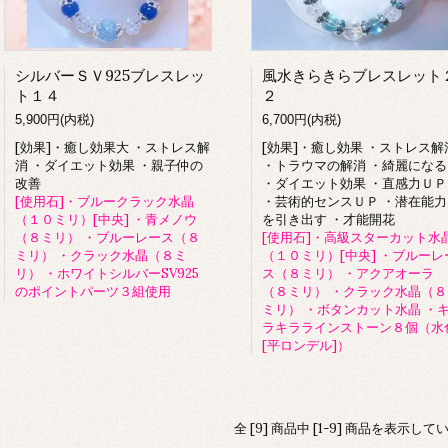
シルバーＳＶ925ブレスレッ
風水きらきらブレスレット
ト１４
２
5,900円(内税)
6,700円(内税)
[効果]・癒し効果大 ・ストレス解
[効果]・癒し効果 ・ストレス解
消 ・ダイエット効果 ・親子仲の
・トラウマの解消 ・綺麗になる
改善
・ダイエット効果 ・直感力ＵＰ
[使用石]・ブルークラック水晶
・芸術的センスＵＰ ・潜在能力
（１０ミリ）[中央] ・青メノウ
を引き出す ・才能開花
（８ミリ） ・ブルーレース（８
[使用石]・高級スターカット水
ミリ） ・クラック水晶（８ミ
（１０ミリ）[中央] ・ブルーレ
リ） ・ホワイトシルバーSV925
ス（８ミリ） ・アクアオーラ
のポイントパーツ３組使用
（８ミリ） ・クラック水晶（８
ミリ） ・ボタンカット水晶 ・
ラキララインストーン８個（水
[平ロンデル]）
全 [9] 商品中 [1-9] 商品を表示して