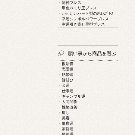
・龍神ブレス
・単色８ミリ玉ブレス
・かわいいハート型のMIXﾌﾞﾚｽ
・幸運シンボルパワーブレス
・幸運引き寄せ星型ブレス
願い事から商品を選ぶ
・復活愛
・恋愛運
・結婚運
・縁結び
・金運
・仕事運
・ギャンブル運
・人間関係
・性格改善
・癒し
・美容
・健康運
・家庭運
・勉強運