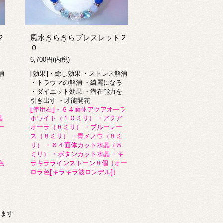
２
風水きらきらブレスレット２
０
6,700円(内税)
消
[効果]・癒し効果 ・ストレス解消
・トラウマの解消 ・綺麗になる
・ダイエット効果 ・潜在能力を
引き出す ・才能開花
[使用石]・６４面体アクアオーラ
晶
ホワイト（１０ミリ） ・アクア
ー
オーラ（８ミリ） ・ブルーレー
ス（８ミリ） ・青メノウ（８ミ
リ） ・６４面体カット水晶（８
キ
ミリ） ・ボタンカット水晶 ・キ
色
ラキララインストーン８個（オー
ロラ色[キラキラ波ロンデル]）
います