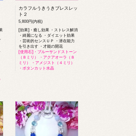
カラフルうきうきブレスレッ
ト２
5,800円(内税)
果
[効果]・癒し効果 ・ストレス解消
・綺麗になる ・ダイエット効果
ダ
・芸術的センスＵＰ ・潜在能力
を引き出す ・才能の開花
ン
[使用石]・ブルーサンドストーン
・
（８ミリ） ・アクアオーラ（８
ミリ） ・アメジスト（４ミリ）
・ボタンカット水晶
）