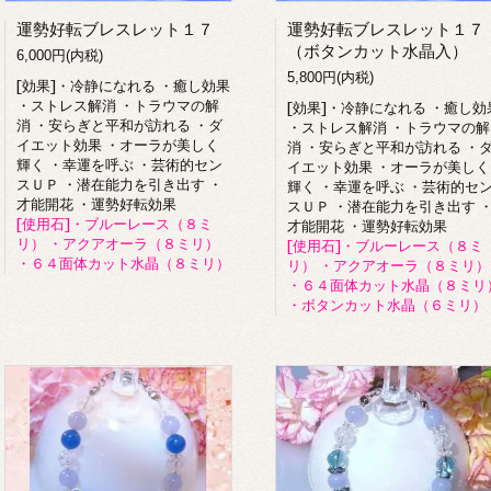
運勢好転ブレスレット１７
運勢好転ブレスレット１７
（ボタンカット水晶入）
6,000円(内税)
5,800円(内税)
[効果]・冷静になれる ・癒し効果
・ストレス解消 ・トラウマの解
[効果]・冷静になれる ・癒し効
消 ・安らぎと平和が訪れる ・ダ
・ストレス解消 ・トラウマの解
イエット効果 ・オーラが美しく
消 ・安らぎと平和が訪れる ・
輝く ・幸運を呼ぶ ・芸術的セン
イエット効果 ・オーラが美しく
スＵＰ ・潜在能力を引き出す ・
輝く ・幸運を呼ぶ ・芸術的セ
才能開花 ・運勢好転効果
スＵＰ ・潜在能力を引き出す 
[使用石]・ブルーレース（８ミ
才能開花 ・運勢好転効果
リ） ・アクアオーラ（８ミリ）
[使用石]・ブルーレース（８ミ
・６４面体カット水晶（８ミリ）
リ） ・アクアオーラ（８ミリ）
・６４面体カット水晶（８ミリ
・ボタンカット水晶（６ミリ）