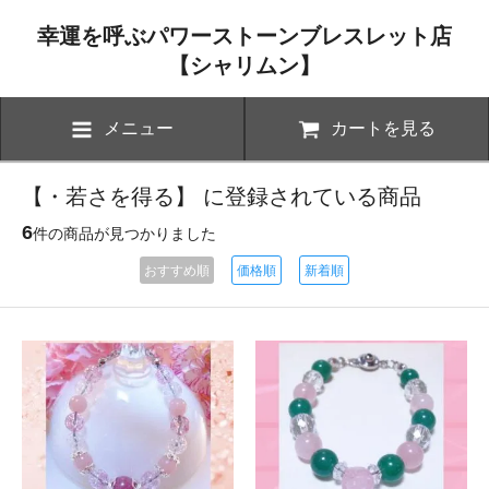
幸運を呼ぶパワーストーンブレスレット店
【シャリムン】
メニュー
カートを見る
【・若さを得る】 に登録されている商品
6
件の商品が見つかりました
おすすめ順
価格順
新着順