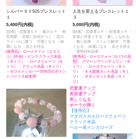
シルバーＳＶ925ブレスレット
人生を変えるブレスレット１
１
３
5,400円(内税)
5,000円(内税)
[効果]・恋愛運ＵＰ ・魅力ＵＰ ・相
[効果]・恋愛運ＵＰ ・友情運ＵＰ ・
思相愛 ・恋愛に自信がつく ・恋の
友達と仲直りする ・優しくなれる
ライバルに勝つ ・可愛くなる ・綺
・癒し効果 ・ストレス解消 ・可愛
麗になる ・若さを得る
くなる ・綺麗になる ・若さを得る
[使用石]・ロードナイト（１０ミ
・運勢好転効果
リ）[中央] ・ピンククラック水晶
[使用石]・ローズクォーツ[バラの花
（８ミリ） ・ローズクォーツ（８
型] ・グリーンアベンチュリン（８
ミリ） ・クラック水晶（８ミリ）
ミリ） ・ローズクォーツ（８ミ
・ホワイトシルバーSV925のポイン
リ） ・６４面体カット水晶（８ミ
トパーツ３組使用
リ） ・ボタンカット水晶（６ミ
リ）
恋愛運アップ
美容運アップ
美しくなる
オーラが輝く
【使用石】
マダガスカルローズクォーツ
クラック水晶
ペルー産インカローズ