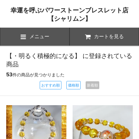
幸運を呼ぶパワーストーンブレスレット店
【シャリムン】
メニュー
カートを見る
【・明るく積極的になる】 に登録されている
商品
53
件の商品が見つかりました
おすすめ順
価格順
新着順