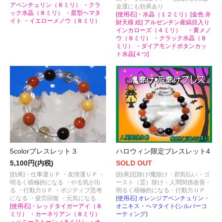
アベンチュリン（８ミリ） ・クラ
金運にも効果あり
ック水晶（８ミリ） ・星型ヘマタ
[使用石]・水晶（１２ミリ）[金色 弁
イト ・イエローメノウ（８ミリ）
財天様 絵] アルゼンチン産縞目入り
インカローズ（４ミリ） ・黄メノ
ウ（８ミリ） ・クラック水晶（８
ミリ） ・ダイアモンドボタンカッ
ト水晶[４つ]
5colorブレスレット３
ハロウィン限定ブレスレット4
5,100円(内税)
SOLD OUT
[効果]・仕事運ＵＰ ・友情運ＵＰ ・
[効果]厄除け/魔除け・邪気払い・ゴ
明るく積極的になる ・やる気が出
ースト（霊）除け・人間関係改善・
る ・行動力ＵＰ ・ポジティブ思考
明るく積極的になる・行動力ＵＰ
になる ・疲労回復 ・元気になる
[使用石] オレンジアベンチュリン・
[使用石]・レッドタイガーアイ（８
オニキス・ヘマタイト(シルバーコ
ミリ） ・カーネリアン（８ミリ）
ーティング)
・ハニーストーン（８ミリ） ・オ