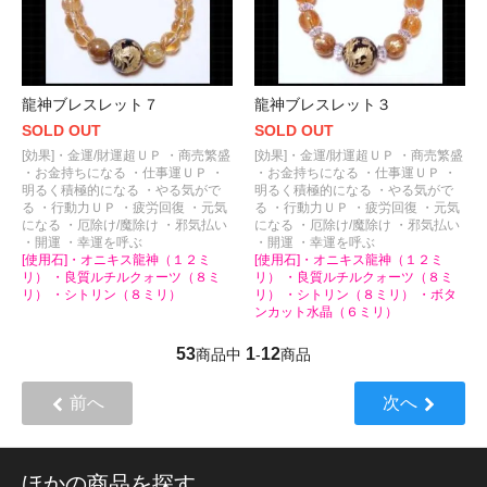
龍神ブレスレット７
龍神ブレスレット３
SOLD OUT
SOLD OUT
[効果]・金運/財運超ＵＰ ・商売繁盛
[効果]・金運/財運超ＵＰ ・商売繁盛
・お金持ちになる ・仕事運ＵＰ ・
・お金持ちになる ・仕事運ＵＰ ・
明るく積極的になる ・やる気がで
明るく積極的になる ・やる気がで
る ・行動力ＵＰ ・疲労回復 ・元気
る ・行動力ＵＰ ・疲労回復 ・元気
になる ・厄除け/魔除け ・邪気払い
になる ・厄除け/魔除け ・邪気払い
・開運 ・幸運を呼ぶ
・開運 ・幸運を呼ぶ
[使用石]・オニキス龍神（１２ミ
[使用石]・オニキス龍神（１２ミ
リ） ・良質ルチルクォーツ（８ミ
リ） ・良質ルチルクォーツ（８ミ
リ） ・シトリン（８ミリ）
リ） ・シトリン（８ミリ） ・ボタ
ンカット水晶（６ミリ）
53
1
12
商品中
-
商品
前へ
次へ
ほかの商品を探す