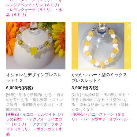
レンジアベンチュリン（８ミリ）
・レモンクォーツ（８ミリ） ・水
晶（６ミリ）
オシャレなデザインブレスレ
かわいいハート型のミックス
ット１２
ブレスレット４
6,000円(内税)
3,900円(内税)
[効果]・明るく積極的になる ・自立
[効果]・結婚成就 ・玉の輿に乗る ・
心が芽生える ・癒し効果 ・ストレ
明るく積極的になる ・社交的にな
ス解消 ・潜在能力を引き出す ・才
る ・幸せな結婚生活を送る ・毎日
能の開花
が楽しくなる
[使用石]・イエローカルサイト（バ
[使用石]・ハニーストーン（８ミ
ラの花型） ・アクアオーライエロ
リ） ・ハート型マザーオブパール
ー（８ミリ） ・アクアオーラホワ
イト（８ミリ） ・ボタンカット水
晶