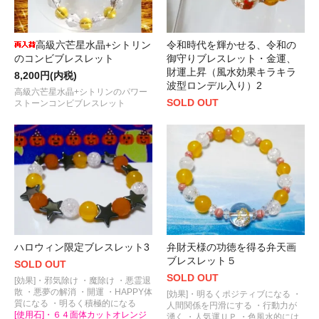
高級六芒星水晶+シトリン
令和時代を輝かせる、令和の
のコンビブレスレット
御守りブレスレット・金運、
財運上昇（風水効果キラキラ
8,200円(内税)
波型ロンデル入り）2
高級六芒星水晶+シトリンのパワー
SOLD OUT
ストーンコンビブレスレット
ハロウィン限定ブレスレット3
弁財天様の功徳を得る弁天画
ブレスレット５
SOLD OUT
SOLD OUT
[効果]・邪気除け ・魔除け ・悪霊退
散 ・悪夢の解消 ・開運 ・HAPPY体
[効果]・明るくポジティブになる ・
質になる ・明るく積極的になる
人間関係を円滑にする ・行動力が
[使用石]・６４面体カットオレンジ
湧く ・人気運ＵＰ ・色風水的には