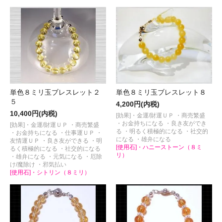
単色８ミリ玉ブレスレット２
単色８ミリ玉ブレスレット８
５
4,200円(内税)
10,400円(内税)
[効果]・金運/財運ＵＰ ・商売繁盛
・お金持ちになる ・良き友ができ
[効果]・金運/財運ＵＰ ・商売繁盛
る ・明るく積極的になる ・社交的
・お金持ちになる ・仕事運ＵＰ ・
になる ・雄弁になる
友情運ＵＰ ・良き友ができる ・明
[使用石]・ハニーストーン（８ミ
るく積極的になる ・社交的になる
リ）
・雄弁になる ・元気になる ・厄除
け/魔除け ・邪気払い
[使用石]・シトリン（８ミリ）