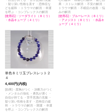
・疑り深い性格を直す ・恐怖症な
果 ・ストレス解消 ・不安の解消 ・
どを緩和 ・トラウマの解消 ・幸運
トラウマ解消 ・不眠症の改善 ・悩
を呼ぶ ・コンプレックスの解消
みの解消
[使用石]・ソーダライト（８ミリ）
[使用石]・ブルーレース（８ミリ）
・水晶キューブ（４ミリ）
・アメジスト（８ミリ） ・水晶キ
ューブ（４ミリ）
単色８ミリ玉ブレスレット２
４
4,400円(内税)
[効果]・度胸がつく ・決断力がつく
・メンタルの強化 ・勇気が湧く ・
自信が持てる ・苦手意識の克服 ・
疑り深い性格を直す ・恐怖症の緩
和 ・トラウマの解消 ・開運 ・幸運
を呼ぶ ・コンプレックスの解消