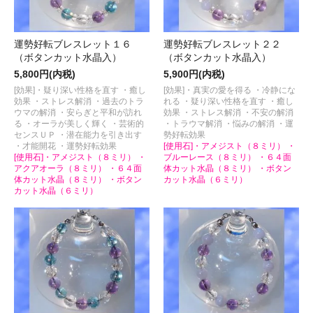
運勢好転ブレスレット１６
運勢好転ブレスレット２２
（ボタンカット水晶入）
（ボタンカット水晶入）
5,800円(内税)
5,900円(内税)
[効果]・疑り深い性格を直す ・癒し
[効果]・真実の愛を得る ・冷静にな
効果 ・ストレス解消 ・過去のトラ
れる ・疑り深い性格を直す ・癒し
ウマの解消 ・安らぎと平和が訪れ
効果 ・ストレス解消 ・不安の解消
る ・オーラが美しく輝く ・芸術的
・トラウマ解消 ・悩みの解消 ・運
センスＵＰ ・潜在能力を引き出す
勢好転効果
・才能開花 ・運勢好転効果
[使用石]・アメジスト（８ミリ） ・
[使用石]・アメジスト（８ミリ） ・
ブルーレース（８ミリ） ・６４面
アクアオーラ（８ミリ） ・６４面
体カット水晶（８ミリ） ・ボタン
体カット水晶（８ミリ） ・ボタン
カット水晶（６ミリ）
カット水晶（６ミリ）