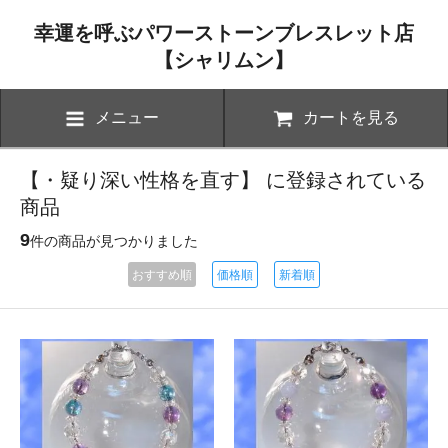
幸運を呼ぶパワーストーンブレスレット店
【シャリムン】
メニュー
カートを見る
【・疑り深い性格を直す】 に登録されている
商品
9
件の商品が見つかりました
おすすめ順
価格順
新着順