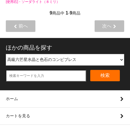
[使用石]・ソーダライト（８ミリ）
9
1
9
商品中
-
商品
前へ
次へ
ほかの商品を探す
検索
ホーム
カートを見る