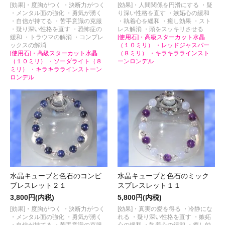
[効果]・度胸がつく ・決断力がつく
[効果]・人間関係を円滑にする ・疑
・メンタル面の強化 ・勇気が湧く
り深い性格を直す ・嫉妬心の緩和
・自信が持てる ・苦手意識の克服
・執着心を緩和 ・癒し効果 ・スト
・疑り深い性格を直す ・恐怖症の
レス解消 ・頭をスッキリさせる
緩和 ・トラウマの解消 ・コンプレ
[使用石]・高級スターカット水晶
ックスの解消
（１０ミリ） ・レッドジャスパー
[使用石]・高級スターカット水晶
（８ミリ） ・キラキララインスト
（１０ミリ） ・ソーダライト（８
ーンロンデル
ミリ） ・キラキララインストーン
ロンデル
水晶キューブと色石のコンビ
水晶キューブと色石のミック
ブレスレット２１
スブレスレット１１
3,800円(内税)
5,800円(内税)
[効果]・度胸がつく ・決断力がつく
[効果]・真実の愛を得る ・冷静にな
・メンタル面の強化 ・勇気が湧く
れる ・疑り深い性格を直す ・嫉妬
・自信が持てる ・苦手意識の克服
心の緩和 ・執着心の緩和 ・癒し効