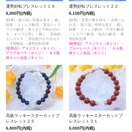
運勢好転ブレスレット１６
運勢好転ブレスレット２２
6,000円(内税)
6,100円(内税)
[効果]・疑り深い性格を直す ・癒し
[効果]・真実の愛を得る ・冷静にな
効果 ・ストレス解消 ・過去のトラ
れる ・疑り深い性格を直す ・癒し
ウマの解消 ・安らぎと平和が訪れ
効果 ・ストレス解消 ・不安の解消
る ・オーラが美しく輝く ・芸術的
・トラウマ解消 ・悩みの解消 ・運
センスＵＰ ・潜在能力を引き出す
勢好転効果
・才能開花 ・運勢好転効果
[使用石]・アメジスト（８ミリ） ・
[使用石]・アメジスト（８ミリ） ・
ブルーレース（８ミリ） ・６４面
アクアオーラ（８ミリ） ・６４面
体カット水晶（８ミリ）
体カット水晶（８ミリ）
高級ラッキースターカットブ
高級ラッキースターカットブ
レスレット２５
レスレット３１
6,800円(内税)
6,000円(内税)