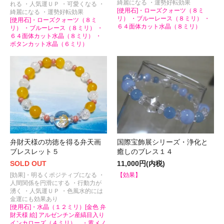
綺麗になる ・運勢好転効果
れる ・人気運ＵＰ ・可愛くなる ・
[使用石]・ローズクォーツ（８ミ
綺麗になる ・運勢好転効果
リ） ・ブルーレース（８ミリ） ・
[使用石]・ローズクォーツ（８ミ
６４面体カット水晶（８ミリ）
リ） ・ブルーレース（８ミリ） ・
６４面体カット水晶（８ミリ） ・
ボタンカット水晶（６ミリ）
弁財天様の功徳を得る弁天画
国際宝飾展シリーズ・浄化と
ブレスレット５
癒しのブレス１４
SOLD OUT
11,000円(内税)
[効果]・明るくポジティブになる ・
【効果】
人間関係を円滑にする ・行動力が
湧く ・人気運ＵＰ ・色風水的には
金運にも効果あり
[使用石]・水晶（１２ミリ）[金色 弁
財天様 絵] アルゼンチン産縞目入り
インカローズ（４ミリ） ・黄メノ