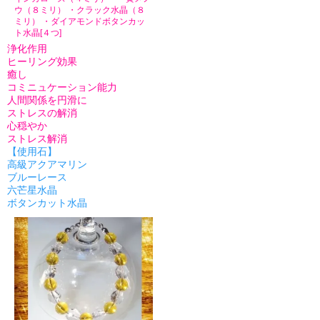
ウ（８ミリ） ・クラック水晶（８
ミリ） ・ダイアモンドボタンカッ
ト水晶[４つ]
浄化作用
ヒーリング効果
癒し
コミニュケーション能力
人間関係を円滑に
ストレスの解消
心穏やか
ストレス解消
【使用石】
高級アクアマリン
ブルーレース
六芒星水晶
ボタンカット水晶