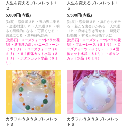
人生を変えるブレスレット１
人生を変えるブレスレット１
２
５
5,000円(内税)
5,500円(内税)
[効果]・恋愛運ＵＰ ・玉の輿に乗る
[効果]・恋愛運ＵＰ ・異性からモテ
・金運/財運ＵＰ ・人気運ＵＰ ・明
る ・新たな出会いがある ・人気運
るく積極的になる ・可愛くなる ・
ＵＰ ・良縁を引き寄せる ・運勢好
綺麗になる ・運勢好転効果
転効果 ・有名人を目指す人に
[使用石]・ローズクォーツ[バラの花
[使用石]・ローズクォーツ[バラの花
型] ・透明度の高いハニーストーン
型] ・ブルーレース（８ミリ） ・ロ
（８ミリ） ・ローズクォーツ（８
ーズクォーツ（８ミリ） ・６４面
ミリ） ・６４面体カット水晶（８
体カット水晶（８ミリ） ・ボタン
ミリ） ・ボタンカット水晶（６ミ
カット水晶（６ミリ）
リ）
カラフルうきうきブレスレッ
カラフルうきうきブレスレッ
ト３
ト６