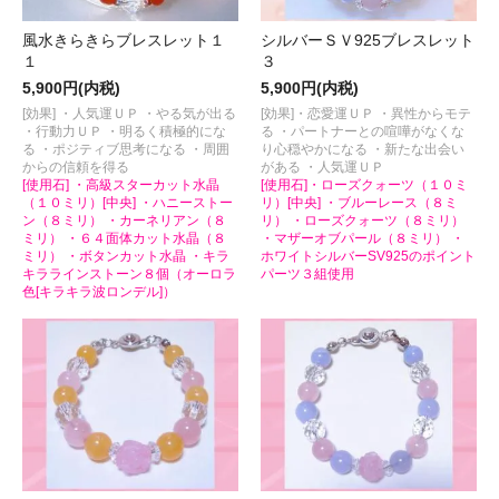
風水きらきらブレスレット１
シルバーＳＶ925ブレスレット
１
３
5,900円(内税)
5,900円(内税)
[効果] ・人気運ＵＰ ・やる気が出る
[効果]・恋愛運ＵＰ ・異性からモテ
・行動力ＵＰ ・明るく積極的にな
る ・パートナーとの喧嘩がなくな
る ・ポジティブ思考になる ・周囲
り心穏やかになる ・新たな出会い
からの信頼を得る
がある ・人気運ＵＰ
[使用石] ・高級スターカット水晶
[使用石]・ローズクォーツ（１０ミ
（１０ミリ）[中央] ・ハニーストー
リ）[中央] ・ブルーレース（８ミ
ン（８ミリ） ・カーネリアン（８
リ） ・ローズクォーツ（８ミリ）
ミリ） ・６４面体カット水晶（８
・マザーオブパール（８ミリ） ・
ミリ） ・ボタンカット水晶 ・キラ
ホワイトシルバーSV925のポイント
キララインストーン８個（オーロラ
パーツ３組使用
色[キラキラ波ロンデル]）