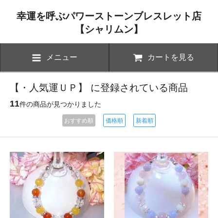
幸運を呼ぶパワーストーンブレスレット店
【シャリムン】
メニュー
カートを見る
【・人気運ＵＰ】 に登録されている商品
11
件の商品が見つかりました
おすすめ順
価格順
新着順