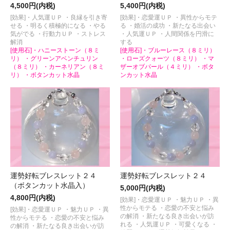
4,500円(内税)
5,400円(内税)
[効果]・人気運ＵＰ ・良縁を引き寄
[効果]・恋愛運ＵＰ ・異性からモテ
せる ・明るく積極的になる ・やる
る ・婚活の成功 ・新たなる出会い
気がでる ・行動力ＵＰ ・ストレス
・人気運ＵＰ ・人間関係を円滑に
解消
する
[使用石]・ハニーストーン（８ミ
[使用石]・ブルーレース（８ミリ）
リ） ・グリーンアベンチュリン
・ローズクォーツ（８ミリ） ・マ
（８ミリ） ・カーネリアン（８ミ
ザーオブパール（４ミリ） ・ボタ
リ） ・ボタンカット水晶
ンカット水晶
運勢好転ブレスレット２４
運勢好転ブレスレット２４
（ボタンカット水晶入）
5,000円(内税)
4,800円(内税)
[効果]・恋愛運ＵＰ ・魅力ＵＰ ・異
性からモテる ・恋愛の不安と悩み
[効果]・恋愛運ＵＰ ・魅力ＵＰ ・異
の解消 ・新たなる良き出会いが訪
性からモテる ・恋愛の不安と悩み
れる ・人気運ＵＰ ・可愛くなる ・
の解消 ・新たなる良き出会いが訪