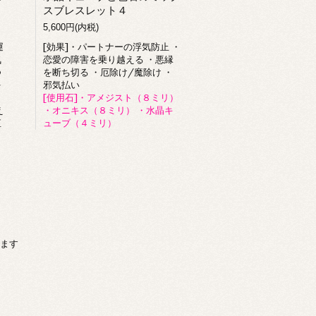
スブレスレット４
5,600円(内税)
運
[効果]・パートナーの浮気防止 ・
気
恋愛の障害を乗り越える ・悪縁
つ
を断ち切る ・厄除け/魔除け ・
を
邪気払い
[使用石]・アメジスト（８ミリ）
え
・オニキス（８ミリ） ・水晶キ
直
ューブ（４ミリ）
）
います