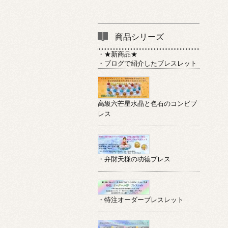
商品シリーズ
・★新商品★
・ブログで紹介したブレスレット
高級六芒星水晶と色石のコンビブ
レス
・弁財天様の功徳ブレス
・特注オーダーブレスレット