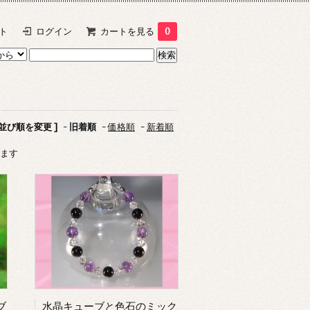
ト
ログイン
カートを見る
0
 並び順を変更 ]
-
旧着順
-
価格順
-
新着順
います
ブ
水晶キューブと色石のミック