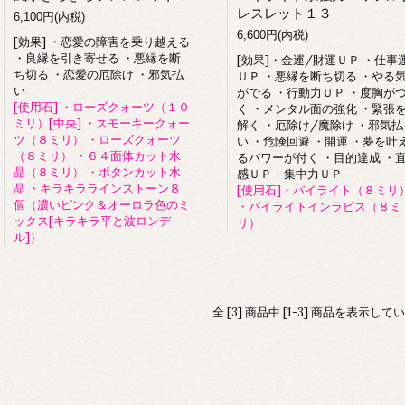
レスレット１３
6,100円(内税)
6,600円(内税)
[効果] ・恋愛の障害を乗り越える
・良縁を引き寄せる ・悪縁を断
[効果]・金運/財運ＵＰ ・仕事
ち切る ・恋愛の厄除け ・邪気払
ＵＰ ・悪縁を断ち切る ・やる
い
がでる ・行動力ＵＰ ・度胸が
[使用石] ・ローズクォーツ（１０
く ・メンタル面の強化 ・緊張
ミリ）[中央] ・スモーキークォー
解く ・厄除け/魔除け ・邪気払
ツ（８ミリ） ・ローズクォーツ
い ・危険回避 ・開運 ・夢を叶
（８ミリ） ・６４面体カット水
るパワーが付く ・目的達成 ・
晶（８ミリ） ・ボタンカット水
感ＵＰ・集中力ＵＰ
晶 ・キラキララインストーン８
[使用石]・パイライト（８ミリ
個（濃いピンク＆オーロラ色のミ
・パイライトインラピス（８ミ
ックス[キラキラ平と波ロンデ
リ）
ル]）
全 [3] 商品中 [1-3] 商品を表示して