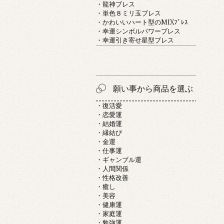
・龍神ブレス
・単色８ミリ玉ブレス
・かわいいハート型のMIXﾌﾞﾚｽ
・幸運シンボルパワーブレス
・幸運引き寄せ星型ブレス
願い事から商品を選ぶ
・復活愛
・恋愛運
・結婚運
・縁結び
・金運
・仕事運
・ギャンブル運
・人間関係
・性格改善
・癒し
・美容
・健康運
・家庭運
・勉強運