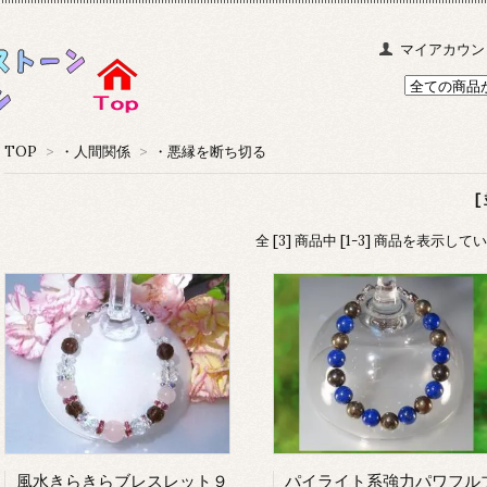
マイアカウン
TOP
>
・人間関係
>
・悪縁を断ち切る
[
全 [3] 商品中 [1-3] 商品を表示して
風水きらきらブレスレット９
パイライト系強力パワフル