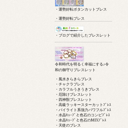
・運勢好転ボタンカットブレス
・運勢好転ブレス
・ブログで紹介したブレスレット
令和時代を明るく幸福にする♪令
和の御守りブレスレット
・風水きらきらブレス
・チャクラブレス
・カラフルうきうきブレス
・厄除けブレスレット
・四神獣ブレスレット
・高級ラッキースターカットﾌﾞﾚｽ
・パイライト系強力パワフルﾌﾞﾚｽ
・水晶ｷｭｰﾌﾞと色石のコンビﾌﾞﾚｽ
・水晶ｷｭｰﾌﾞと色石のMIXﾌﾞﾚｽ
・天使のブレス