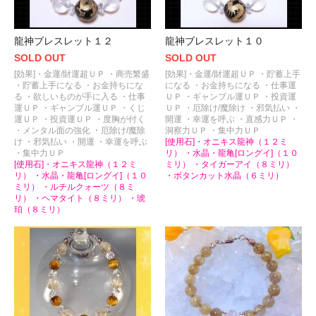
龍神ブレスレット１２
龍神ブレスレット１０
SOLD OUT
SOLD OUT
[効果]・金運/財運超ＵＰ ・商売繁盛
[効果]・金運/財運超ＵＰ ・貯蓄上手
・貯蓄上手になる ・お金持ちにな
になる ・お金持ちになる ・仕事運
る ・欲しいものが手に入る ・仕事
ＵＰ ・ギャンブル運ＵＰ ・投資運
運ＵＰ ・ギャンブル運ＵＰ ・くじ
ＵＰ ・厄除け/魔除け ・邪気払い ・
運ＵＰ ・投資運ＵＰ ・度胸が付く
開運 ・幸運を呼ぶ ・直感力ＵＰ ・
・メンタル面の強化 ・厄除け/魔除
洞察力ＵＰ ・集中力ＵＰ
け ・邪気払い ・開運 ・幸運を呼ぶ
[使用石]・オニキス龍神（１２ミ
・集中力ＵＰ
リ） ・水晶・龍亀[ロングイ]（１０
[使用石]・オニキス龍神（１２ミ
ミリ） ・タイガーアイ（８ミリ）
リ） ・水晶・龍亀[ロングイ]（１０
・ボタンカット水晶（６ミリ）
ミリ） ・ルチルクォーツ（８ミ
リ） ・ヘマタイト（８ミリ） ・琥
珀（８ミリ）