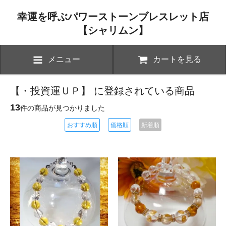
幸運を呼ぶパワーストーンブレスレット店
【シャリムン】
メニュー
カートを見る
【・投資運ＵＰ】 に登録されている商品
13
件の商品が見つかりました
おすすめ順
価格順
新着順