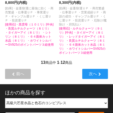
8,800円(内税)
8,300円(内税)
[効果]・金運/財運に最強に効く ・商
[効果]・金運/財運ＵＰ ・商売繁盛
売繁盛 ・仕事運ＵＰ ・事業運Ｕ
・仕事運ＵＰ ・営業成績ＵＰ ・商
Ｐ・ギャンブル運ＵＰ ・くじ運Ｕ
談の成功 ・ギャンブル運ＵＰ ・く
Ｐ ・投資運ＵＰ
じ運ＵＰ ・投資運ＵＰ ・厄除け/魔
[使用石]・黒雲母（１０ミリ）[中央]
除け ・邪気払い
・良質ルチルクォーツ（８ミリ）
[使用石]・ルチルクォーツ（９ミ
・タイガーアイ（８ミリ） ・シト
リ）[中央] ・タイガーアイ（８ミ
リン（８ミリ） ・６４面体カット
リ） ・レッドタイガーアイ（８ミ
水晶（８ミリ） ・ホワイトシルバ
リ） ・良質ルチルクォーツ（８ミ
ーSV925のポイントパーツ３組使用
リ） ・６４面体カット水晶（８ミ
リ） ・ホワイトシルバーSV925の
ポイントパーツ３組使用
13
1
12
商品中
-
商品
前へ
次へ
ほかの商品を探す