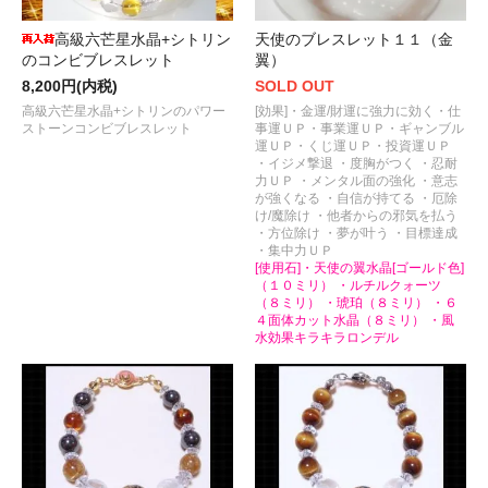
高級六芒星水晶+シトリン
天使のブレスレット１１（金
のコンビブレスレット
翼）
8,200円(内税)
SOLD OUT
高級六芒星水晶+シトリンのパワー
[効果]・金運/財運に強力に効く・仕
ストーンコンビブレスレット
事運ＵＰ・事業運ＵＰ・ギャンブル
運ＵＰ・くじ運ＵＰ・投資運ＵＰ
・イジメ撃退 ・度胸がつく ・忍耐
力ＵＰ ・メンタル面の強化 ・意志
が強くなる ・自信が持てる ・厄除
け/魔除け ・他者からの邪気を払う
・方位除け ・夢が叶う ・目標達成
・集中力ＵＰ
[使用石]・天使の翼水晶[ゴールド色]
（１０ミリ） ・ルチルクォーツ
（８ミリ） ・琥珀（８ミリ） ・６
４面体カット水晶（８ミリ） ・風
水効果キラキラロンデル