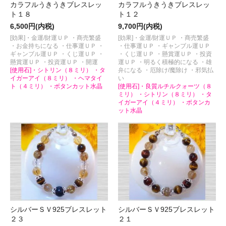
カラフルうきうきブレスレッ
カラフルうきうきブレスレッ
ト１８
ト１２
6,500円(内税)
9,700円(内税)
[効果]・金運/財運ＵＰ ・商売繁盛
[効果]・金運/財運ＵＰ ・商売繁盛
・お金持ちになる ・仕事運ＵＰ ・
・仕事運ＵＰ ・ギャンブル運ＵＰ
ギャンブル運ＵＰ ・くじ運ＵＰ ・
・くじ運ＵＰ ・懸賞運ＵＰ ・投資
懸賞運ＵＰ ・投資運ＵＰ ・開運
運ＵＰ ・明るく積極的になる ・雄
[使用石]・シトリン（８ミリ） ・タ
弁になる ・厄除け/魔除け ・邪気払
イガーアイ（８ミリ） ・ヘマタイ
い
ト（４ミリ） ・ボタンカット水晶
[使用石]・良質ルチルクォーツ（８
ミリ） ・シトリン（８ミリ） ・タ
イガーアイ（４ミリ） ・ボタンカ
ット水晶
シルバーＳＶ925ブレスレット
シルバーＳＶ925ブレスレット
２３
２１