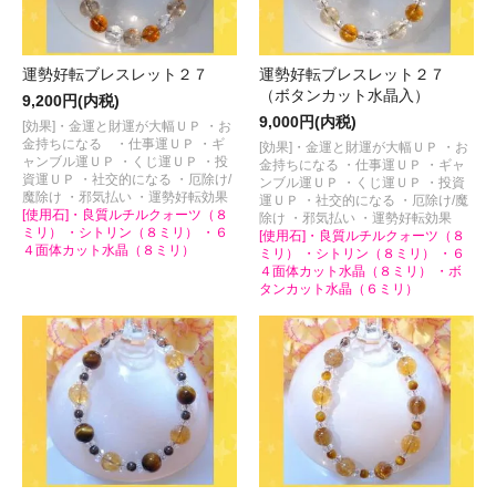
運勢好転ブレスレット２７
運勢好転ブレスレット２７
（ボタンカット水晶入）
9,200円(内税)
9,000円(内税)
[効果]・金運と財運が大幅ＵＰ ・お
金持ちになる ・仕事運ＵＰ ・ギ
[効果]・金運と財運が大幅ＵＰ ・お
ャンブル運ＵＰ ・くじ運ＵＰ ・投
金持ちになる ・仕事運ＵＰ ・ギャ
資運ＵＰ ・社交的になる ・厄除け/
ンブル運ＵＰ ・くじ運ＵＰ ・投資
魔除け ・邪気払い ・運勢好転効果
運ＵＰ ・社交的になる ・厄除け/魔
[使用石]・良質ルチルクォーツ（８
除け ・邪気払い ・運勢好転効果
ミリ） ・シトリン（８ミリ） ・６
[使用石]・良質ルチルクォーツ（８
４面体カット水晶（８ミリ）
ミリ） ・シトリン（８ミリ） ・６
４面体カット水晶（８ミリ） ・ボ
タンカット水晶（６ミリ）