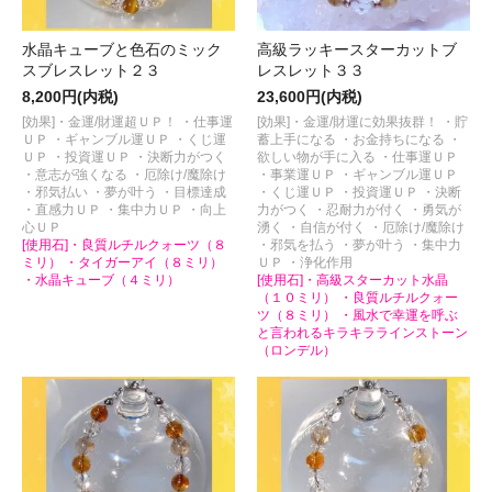
水晶キューブと色石のミック
高級ラッキースターカットブ
スブレスレット２３
レスレット３３
8,200円(内税)
23,600円(内税)
[効果]・金運/財運超ＵＰ！ ・仕事運
[効果]・金運/財運に効果抜群！ ・貯
ＵＰ ・ギャンブル運ＵＰ ・くじ運
蓄上手になる ・お金持ちになる ・
ＵＰ ・投資運ＵＰ ・決断力がつく
欲しい物が手に入る ・仕事運ＵＰ
・意志が強くなる ・厄除け/魔除け
・事業運ＵＰ ・ギャンブル運ＵＰ
・邪気払い ・夢が叶う ・目標達成
・くじ運ＵＰ ・投資運ＵＰ ・決断
・直感力ＵＰ ・集中力ＵＰ ・向上
力がつく ・忍耐力が付く ・勇気が
心ＵＰ
湧く ・自信が付く ・厄除け/魔除け
[使用石]・良質ルチルクォーツ（８
・邪気を払う ・夢が叶う ・集中力
ミリ） ・タイガーアイ（８ミリ）
ＵＰ ・浄化作用
・水晶キューブ（４ミリ）
[使用石]・高級スターカット水晶
（１０ミリ） ・良質ルチルクォー
ツ（８ミリ） ・風水で幸運を呼ぶ
と言われるキラキララインストーン
（ロンデル）