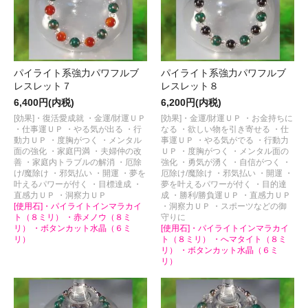
パイライト系強力パワフルブ
パイライト系強力パワフルブ
レスレット７
レスレット８
6,400円(内税)
6,200円(内税)
[効果]・復活愛成就 ・金運/財運ＵＰ
[効果]・金運/財運ＵＰ ・お金持ちに
・仕事運ＵＰ ・やる気が出る ・行
なる ・欲しい物を引き寄せる ・仕
動力ＵＰ ・度胸がつく ・メンタル
事運ＵＰ ・やる気がでる ・行動力
面の強化 ・家庭円満 ・夫婦仲の改
ＵＰ ・度胸がつく ・メンタル面の
善 ・家庭内トラブルの解消 ・厄除
強化 ・勇気が湧く ・自信がつく ・
け/魔除け ・邪気払い ・開運 ・夢を
厄除け/魔除け ・邪気払い ・開運 ・
叶えるパワーが付く ・目標達成 ・
夢を叶えるパワーが付く ・目的達
直感力ＵＰ ・洞察力ＵＰ
成 ・勝利/勝負運ＵＰ ・直感力ＵＰ
[使用石]・パイライトインマラカイ
・洞察力ＵＰ ・スポーツなどの御
ト（８ミリ） ・赤メノウ（８ミ
守りに
リ） ・ボタンカット水晶（６ミ
[使用石]・パイライトインマラカイ
リ）
ト（８ミリ） ・へマタイト（８ミ
リ） ・ボタンカット水晶（６ミ
リ）