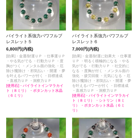
パイライト系強力パワフルブ
パイライト系強力パワフルブ
レスレット５
レスレット６
6,800円(内税)
7,000円(内税)
[効果]・金運/財運ＵＰ ・仕事運ＵＰ
[効果]・金運/財運に効果大 ・仕事運
・やる気がでる ・行動力ＵＰ ・度
ＵＰ ・明るく積極的になる ・やる
胸がつく ・メンタル面の強化 ・厄
気がでる ・行動力ＵＰ ・社交的に
除け/魔除け ・邪気払い ・開運 ・夢
なる ・度胸が付く ・メンタル面の
を叶えるパワーが付く ・目標達成
強化 ・疲労回復 ・元気になる ・厄
・直感力ＵＰ ・洞察力ＵＰ
除け/魔除け ・邪気払い ・開運 ・夢
[使用石]・パイライトインマラカイ
を叶えるパワーが付く ・目標達成
ト（８ミリ） ・ボタンカット水晶
・直感力ＵＰ ・洞察力ＵＰ
（６ミリ）
[使用石]・パイライトインマラカイ
ト（８ミリ） ・シトリン（８ミ
リ） ・ボタンカット水晶（６ミ
リ）