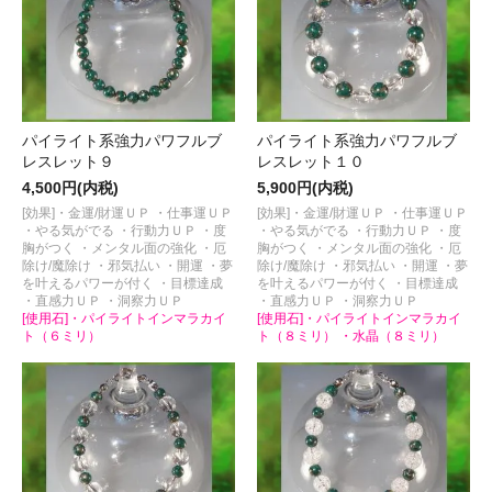
パイライト系強力パワフルブ
パイライト系強力パワフルブ
レスレット９
レスレット１０
4,500円(内税)
5,900円(内税)
[効果]・金運/財運ＵＰ ・仕事運ＵＰ
[効果]・金運/財運ＵＰ ・仕事運ＵＰ
・やる気がでる ・行動力ＵＰ ・度
・やる気がでる ・行動力ＵＰ ・度
胸がつく ・メンタル面の強化 ・厄
胸がつく ・メンタル面の強化 ・厄
除け/魔除け ・邪気払い ・開運 ・夢
除け/魔除け ・邪気払い ・開運 ・夢
を叶えるパワーが付く ・目標達成
を叶えるパワーが付く ・目標達成
・直感力ＵＰ ・洞察力ＵＰ
・直感力ＵＰ ・洞察力ＵＰ
[使用石]・パイライトインマラカイ
[使用石]・パイライトインマラカイ
ト（６ミリ）
ト（８ミリ） ・水晶（８ミリ）