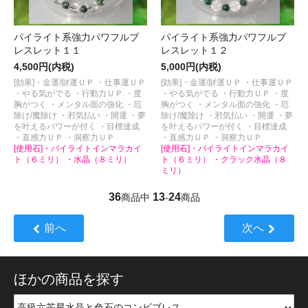
パイライト系強力パワフルブ
パイライト系強力パワフルブ
レスレット１１
レスレット１２
4,500円(内税)
5,000円(内税)
[効果]・金運/財運ＵＰ ・仕事運ＵＰ
[効果]・金運/財運ＵＰ ・仕事運ＵＰ
・やる気がでる ・行動力ＵＰ ・度
・やる気がでる ・行動力ＵＰ ・度
胸がつく ・メンタル面の強化 ・厄
胸がつく ・メンタル面の強化 ・厄
除け/魔除け ・邪気払い ・開運 ・夢
除け/魔除け ・邪気払い ・開運 ・夢
を叶えるパワーが付く ・目標達成
を叶えるパワーが付く ・目標達成
・直感力ＵＰ ・洞察力ＵＰ
・直感力ＵＰ ・洞察力ＵＰ
[使用石]・パイライトインマラカイ
[使用石]・パイライトインマラカイ
ト（６ミリ） ・水晶（８ミリ）
ト（６ミリ） ・クラック水晶（８
ミリ）
36
13
24
商品中
-
商品
前へ
次へ
ほかの商品を探す