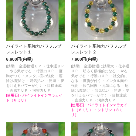
パイライト系強力パワフルブ
パイライト系強力パワフルブ
レスレット１
レスレット２
6,600円(内税)
7,600円(内税)
[効果]・金運/財運ＵＰ ・仕事運ＵＰ
[効果]・金運/財運に効果大 ・仕事運
・やる気がでる ・行動力ＵＰ ・度
ＵＰ ・明るく積極的になる ・やる
胸がつく ・メンタル面の強化 ・厄
気がでる ・行動力ＵＰ ・社交的に
除け/魔除け ・邪気払い ・開運 ・夢
なる ・度胸が付く ・メンタル面の
を叶えるパワーが付く ・目標達成
強化 ・疲労回復 ・元気になる ・厄
・直感力ＵＰ ・洞察力ＵＰ
除け/魔除け ・邪気払い ・開運 ・夢
[使用石]・パイライトインマラカイ
を叶えるパワーが付く ・目標達成
ト（８ミリ）
・直感力ＵＰ ・洞察力ＵＰ
[使用石]・パイライトインマラカイ
ト（８ミリ） ・シトリン（８ミ
リ）