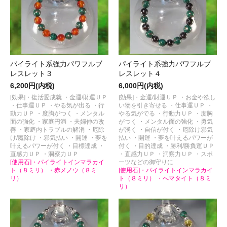
パイライト系強力パワフルブ
パイライト系強力パワフルブ
レスレット３
レスレット４
6,200円(内税)
6,000円(内税)
[効果]・復活愛成就 ・金運/財運ＵＰ
[効果]・金運/財運ＵＰ ・お金や欲し
・仕事運ＵＰ ・やる気が出る ・行
い物を引き寄せる ・仕事運ＵＰ ・
動力ＵＰ ・度胸がつく ・メンタル
やる気がでる ・行動力ＵＰ ・度胸
面の強化 ・家庭円満 ・夫婦仲の改
がつく ・メンタル面の強化 ・勇気
善 ・家庭内トラブルの解消 ・厄除
が湧く ・自信が付く ・厄除け邪気
け/魔除け ・邪気払い ・開運 ・夢を
払い ・開運 ・夢を叶えるパワーが
叶えるパワーが付く ・目標達成 ・
付く ・目的達成 ・勝利/勝負運ＵＰ
直感力ＵＰ ・洞察力ＵＰ
・直感力ＵＰ ・洞察力ＵＰ ・スポ
[使用石]・パイライトインマラカイ
ーツなどの御守りに
ト（８ミリ） ・赤メノウ（８ミ
[使用石]・パイライトインマラカイ
リ）
ト（８ミリ） ・へマタイト（８ミ
リ）