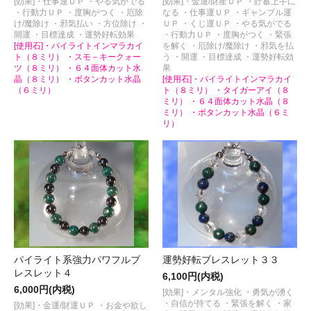
[効果]・仕事運ＵＰ ・やる気がでる
[効果]・金運/財産ＵＰ ・貯蓄上手に
・行動力ＵＰ ・度胸がつく ・厄除
なる ・仕事運ＵＰ ・ギャンブル運
け/魔除け ・邪気払い ・方位除け ・
ＵＰ ・くじ運ＵＰ ・やる気がでる
開運 ・目標達成 ・運勢好転効果
・行動力ＵＰ ・度胸がつく ・緊張
[使用石]・パイライトインマラカイ
を解く ・厄除け/魔除け ・邪気を払
ト（８ミリ） ・スモ－キークォー
う ・開運 ・目標達成 ・運勢好転効
ツ（８ミリ） ・６４面体カット水
果
晶（８ミリ） ・ボタンカット水晶
[使用石]・パイライトインマラカイ
（６ミリ）
ト（８ミリ） ・タイガーアイ（８
ミリ） ・６４面体カット水晶（８
ミリ） ・ボタンカット水晶（６ミ
リ）
パイライト系強力パワフルブ
運勢好転ブレスレット３３
レスレット４
6,100円(内税)
6,000円(内税)
[効果]・メンタル強化 ・勇気が湧く
・自信が持てる ・緊張を解く ・家
[効果]・金運/財運ＵＰ ・お金や欲し