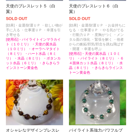
天使のブレスレット５（白
天使のブレスレット６（白
翼）
翼）
SOLD OUT
SOLD OUT
[効果]・金運/財運ＵＰ ・欲しい物が
[効果]・金運/財運ＵＰ ・お金持ちに
手に入る ・仕事運ＵＰ ・幸運を引
なる ・仕事運ＵＰ ・やる気がでる
き寄せる
・行動力ＵＰ ・度胸がつく ・メン
[使用石]・パイライトインマラカイ
タル面の強化 ・緊張を解く ・他者
ト（１０ミリ） ・天使の翼水晶
からの嫉妬/邪気/邪念を跳ね飛ばす
（１０ミリ） ・オーラヘマタイト
・開運 ・幸運を呼ぶ
（８ミリ） ・ハート水晶（８ミ
[使用石]・天使の翼水晶（１０ミ
リ） ・水晶（８ミリ） ・ボタンカ
リ） ・パイライト（８ミリ） ・６
ット水晶（６ミリ） ・きらきらラ
４面体カット水晶（８ミリ） ・水
インストーン黄金色
晶（８ミリ） ・きらきらラインス
トーン黄金色
オシャレなデザインブレスレ
パイライト系強力パワフルブ