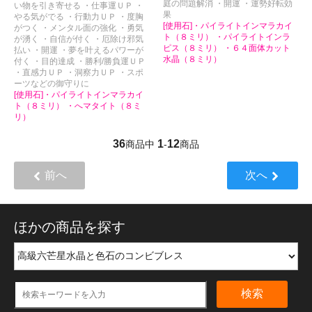
庭の問題解消 ・開運 ・運勢好転効
い物を引き寄せる ・仕事運ＵＰ ・
果
やる気がでる ・行動力ＵＰ ・度胸
[使用石]・パイライトインマラカイ
がつく ・メンタル面の強化 ・勇気
ト（８ミリ） ・パイライトインラ
が湧く ・自信が付く ・厄除け邪気
ピス（８ミリ） ・６４面体カット
払い ・開運 ・夢を叶えるパワーが
水晶（８ミリ）
付く ・目的達成 ・勝利/勝負運ＵＰ
・直感力ＵＰ ・洞察力ＵＰ ・スポ
ーツなどの御守りに
[使用石]・パイライトインマラカイ
ト（８ミリ） ・へマタイト（８ミ
リ）
36
1
12
商品中
-
商品
前へ
次へ
ほかの商品を探す
検索