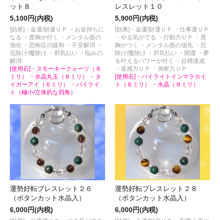
ット８
レスレット１０
5,100円(内税)
5,900円(内税)
[効果]・金運/財運ＵＰ ・お金持ちに
[効果]・金運/財運ＵＰ ・仕事運ＵＰ
なる ・度胸が付く ・メンタル面の
・やる気がでる ・行動力ＵＰ ・度
強化 ・恐怖症の緩和 ・不安解消 ・
胸がつく ・メンタル面の強化 ・厄
厄除け/魔除け ・邪気払い ・悩みの
除け/魔除け ・邪気払い ・開運 ・夢
解消
を叶えるパワーが付く ・目標達成
[使用石]・スモーキークォーツ（８
・直感力ＵＰ ・洞察力ＵＰ
ミリ） ・水晶丸玉（８ミリ） ・タ
[使用石]・パイライトインマラカイ
イガーアイ（６ミリ） ・パイライ
ト（８ミリ） ・水晶（８ミリ）
ト（極小/立体的な四角）
運勢好転ブレスレット２６
運勢好転ブレスレット２８
（ボタンカット水晶入）
（ボタンカット水晶入）
6,000円(内税)
6,000円(内税)