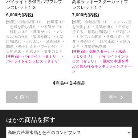
パイライト系強力パワフルブ
高級ラッキースターカットブ
レスレット１３
レスレット１７
6,600円(内税)
7,600円(内税)
[効果]・金運/財運ＵＰ ・仕事運ＵＰ
[効果]・金運/財運ＵＰ ・メンタル面
・悪縁を断ち切る ・やる気がでる
を強化する ・勇気が湧く ・自信が
・行動力ＵＰ ・度胸がつく ・メン
持てる ・厄除け/魔除け ・邪気払い
タル面の強化 ・緊張を解く ・厄除
・トラブルの解消 ・危機回避 ・開
け/魔除け ・邪気払い ・危険回避 ・
運 ・夢が叶う ・目的達成 ・直感力
開運 ・夢を叶えるパワーが付く ・
ＵＰ ・運勢好転効果
目的達成 ・直感ＵＰ・集中力ＵＰ
[使用石]・高級スターカット水晶
[使用石]・パイライト（８ミリ） ・
（１０ミリ） ・パイライトインラ
パイライトインラピス（８ミリ）
ピス（８ミリ） ・風水で幸運を呼
ぶと言われるキラキララインストー
ン
4
1
4
商品中
-
商品
前へ
次へ
ほかの商品を探す