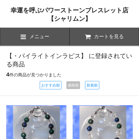
幸運を呼ぶパワーストーンブレスレット店
【シャリムン】
メニュー
カートを見る
【・パイライトインラピス】 に登録されてい
る商品
4
件の商品が見つかりました
おすすめ順
価格順
新着順