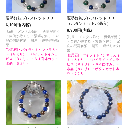
運勢好転ブレスレット３３
運勢好転ブレスレット３３
（ボタンカット水晶入）
6,100円(内税)
6,300円(内税)
[効果]・メンタル強化 ・勇気が湧く
・自信が持てる ・緊張を解く ・家
[効果]・メンタル強化 ・勇気が湧く
庭の問題解消 ・開運 ・運勢好転効
・自信が持てる ・緊張を解く ・家
果
庭の問題解消 ・開運 ・運勢好転効
[使用石]・パイライトインマラカイ
果
ト（８ミリ） ・パイライトインラ
[使用石]・パイライトインマラカイ
ピス（８ミリ） ・６４面体カット
ト（８ミリ） ・パイライトインラ
水晶（８ミリ）
ピス（８ミリ） ・６４面体カット
水晶（８ミリ） ・ボタンカット水
晶（６ミリ）