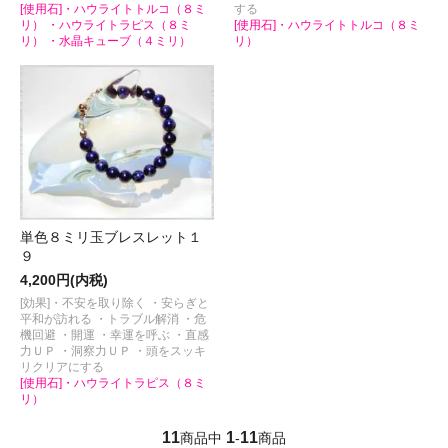
[使用石]・ハウライトトルコ（８ミ
する
リ） ・ハウライトラピス（８ミ
[使用石]・ハウライトトルコ（８ミ
リ） ・水晶キューブ（４ミリ）
リ）
単色８ミリ玉ブレスレット１
９
4,200円(内税)
[効果]・不安を取り除く ・安らぎと
平和が訪れる ・トラブル解消 ・危
機回避 ・開運 ・幸運を呼ぶ ・直感
力ＵＰ ・洞察力ＵＰ ・頭をスッキ
リクリアにする
[使用石]・ハウライトラピス（８ミ
リ）
11
1
11
商品中
-
商品