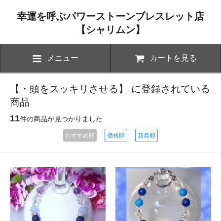
幸運を呼ぶパワーストーンブレスレット店
【シャリムン】
メニュー
カートを見る
【・頭をスッキリさせる】 に登録されている
商品
11
件の商品が見つかりました
おすすめ順
価格順
新着順