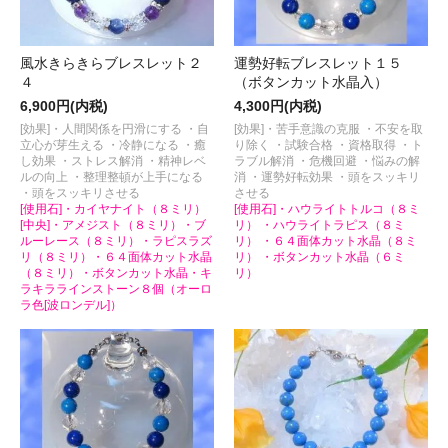
風水きらきらブレスレット２
運勢好転ブレスレット１５
４
（ボタンカット水晶入）
6,900円(内税)
4,300円(内税)
[効果]・人間関係を円滑にする ・自
[効果]・苦手意識の克服 ・不安を取
立心が芽生える ・冷静になる ・癒
り除く ・試験合格 ・資格取得 ・ト
し効果 ・ストレス解消 ・精神レベ
ラブル解消 ・危機回避 ・悩みの解
ルの向上 ・整理整頓が上手になる
消 ・運勢好転効果 ・頭をスッキリ
・頭をスッキリさせる
させる
[使用石]・カイヤナイト（８ミリ）
[使用石]・ハウライトトルコ（８ミ
[中央]・アメジスト（８ミリ）・ブ
リ） ・ハウライトラピス（８ミ
ルーレース（８ミリ）・ラピスラズ
リ） ・６４面体カット水晶（８ミ
リ（８ミリ）・６４面体カット水晶
リ） ・ボタンカット水晶（６ミ
（８ミリ）・ボタンカット水晶・キ
リ）
ラキララインストーン８個（オーロ
ラ色[波ロンデル]）