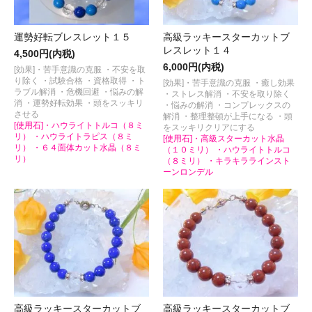
運勢好転ブレスレット１５
高級ラッキースターカットブ
レスレット１４
4,500円(内税)
6,000円(内税)
[効果]・苦手意識の克服 ・不安を取
り除く ・試験合格 ・資格取得 ・ト
[効果]・苦手意識の克服 ・癒し効果
ラブル解消 ・危機回避 ・悩みの解
・ストレス解消 ・不安を取り除く
消 ・運勢好転効果 ・頭をスッキリ
・悩みの解消 ・コンプレックスの
させる
解消 ・整理整頓が上手になる ・頭
[使用石]・ハウライトトルコ（８ミ
をスッキリクリアにする
リ） ・ハウライトラピス（８ミ
[使用石]・高級スターカット水晶
リ） ・６４面体カット水晶（８ミ
（１０ミリ） ・ハウライトトルコ
リ）
（８ミリ） ・キラキララインスト
ーンロンデル
高級ラッキースターカットブ
高級ラッキースターカットブ