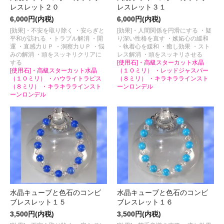
レスレット２０
レスレット３１
6,000円(内税)
6,000円(内税)
[効果]・不安を取り除く ・安らぎと
[効果]・人間関係を円滑にする ・疑
平和が訪れる ・トラブル解消 ・開
り深い性格を直す ・嫉妬心の緩和
運 ・直感力ＵＰ ・洞察力ＵＰ ・悩
・執着心を緩和 ・癒し効果 ・スト
みの解消 ・頭をスッキリクリアに
レス解消 ・頭をスッキリさせる
する
[使用石]・高級スターカット水晶
[使用石]・高級スターカット水晶
（１０ミリ） ・レッドジャスパー
（１０ミリ） ・ハウライトラピス
（８ミリ） ・キラキララインスト
（８ミリ） ・キラキララインスト
ーンロンデル
ーンロンデル
水晶キューブと色石のコンビ
水晶キューブと色石のコンビ
ブレスレット１５
ブレスレット１６
3,500円(内税)
3,500円(内税)