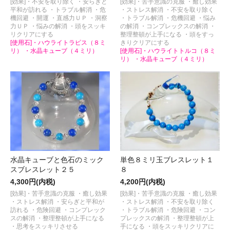
[効果]・不安を取り除く ・安らぎと
[効果]・苦手意識の克服 ・癒し効果
平和が訪れる ・トラブル解消 ・危
・ストレス解消 ・不安を取り除く
機回避 ・開運 ・直感力ＵＰ ・洞察
・トラブル解消 ・危機回避 ・悩み
力ＵＰ ・悩みの解消 ・頭をスッキ
の解消 ・コンプレックスの解消 ・
リクリアにする
整理整頓が上手になる ・頭をすっ
[使用石]・ハウライトラピス（８ミ
きりクリアにする
リ） ・水晶キューブ（４ミリ）
[使用石]・ハウライトトルコ（８ミ
リ） ・水晶キューブ（４ミリ）
水晶キューブと色石のミック
単色８ミリ玉ブレスレット１
スブレスレット２５
８
4,300円(内税)
4,200円(内税)
[効果]・苦手意識の克服 ・癒し効果
[効果]・苦手意識の克服 ・癒し効果
・ストレス解消 ・安らぎと平和が
・ストレス解消 ・不安を取り除く
訪れる ・危険回避 ・コンプレック
・トラブル解消 ・危険回避 ・コン
スの解消 ・整理整頓が上手になる
プレックスの解消 ・整理整頓が上
・思考をスッキリさせる
手になる ・頭をスッキリクリアに