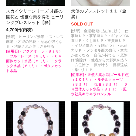
スカイツリーシリーズ 才能の
天使のブレスレット１１（金
開花と 優雅な美を得る ヒーリ
翼）
ングブレスレット【粋】
SOLD OUT
4,700円(内税)
[効果]・金運/財運に強力に効く・仕
事運ＵＰ・事業運ＵＰ・ギャンブル
[効果]・ヒーリング効果 ・ストレス
運ＵＰ・くじ運ＵＰ・投資運ＵＰ
解消 ・才能の開花 ・意思が強くな
・イジメ撃退 ・度胸がつく ・忍耐
る ・洗練された美しさを得る
力ＵＰ ・メンタル面の強化 ・意志
[使用石]・アクアオーラ（８ミリ）
が強くなる ・自信が持てる ・厄除
・ブルーレース（８ミリ） ・６４
け/魔除け ・他者からの邪気を払う
面体カット水晶（８ミリ） ・クラ
・方位除け ・夢が叶う ・目標達成
ック水晶（８ミリ） ・ボタンカッ
・集中力ＵＰ
ト水晶
[使用石]・天使の翼水晶[ゴールド色]
（１０ミリ） ・ルチルクォーツ
（８ミリ） ・琥珀（８ミリ） ・６
４面体カット水晶（８ミリ） ・風
水効果キラキラロンデル