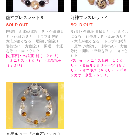
龍神ブレスレット８
龍神ブレスレット４
SOLD OUT
SOLD OUT
[効果]・金運/財運超ＵＰ ・仕事運Ｕ
[効果]・金運/財運超ＵＰ ・お金持ち
Ｐ ・忍耐力ＵＰ ・トラブル解消 ・
になる ・仕事運ＵＰ ・忍耐力ＵＰ
意志が強くなる ・厄除け/魔除け ・
・意志が強くなる ・トラブル解消
邪気払い ・方位除け ・開運 ・幸運
・厄除け/魔除け ・邪気払い ・方位
を呼ぶ ・向上心ＵＰ
除け ・開運 ・幸運を呼ぶ ・向上心
[使用石]・水晶[龍神]（１２ミリ）
ＵＰ
・オニキス（８ミリ） ・水晶丸玉
[使用石]・オニキス龍神（１２ミ
（８ミリ）
リ） ・良質ルチルクォーツ（８ミ
リ） ・オニキス（８ミリ） ・ボタ
ンカット水晶（６ミリ）
水晶キューブと色石のミック