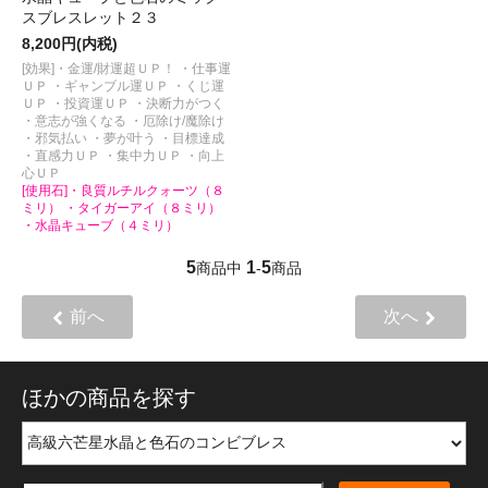
スブレスレット２３
8,200円(内税)
[効果]・金運/財運超ＵＰ！ ・仕事運
ＵＰ ・ギャンブル運ＵＰ ・くじ運
ＵＰ ・投資運ＵＰ ・決断力がつく
・意志が強くなる ・厄除け/魔除け
・邪気払い ・夢が叶う ・目標達成
・直感力ＵＰ ・集中力ＵＰ ・向上
心ＵＰ
[使用石]・良質ルチルクォーツ（８
ミリ） ・タイガーアイ（８ミリ）
・水晶キューブ（４ミリ）
5
1
5
商品中
-
商品
前へ
次へ
ほかの商品を探す