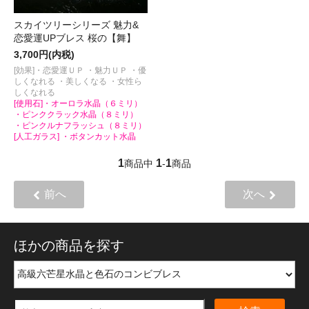
スカイツリーシリーズ 魅力&
恋愛運UPブレス 桜の【舞】
3,700円(内税)
[効果]・恋愛運ＵＰ ・魅力ＵＰ ・優
しくなれる ・美しくなる ・女性ら
しくなれる
[使用石]・オーロラ水晶（６ミリ）
・ピンククラック水晶（８ミリ）
・ピンクルナフラッシュ（８ミリ）
[人工ガラス] ・ボタンカット水晶
1
1
1
商品中
-
商品
前へ
次へ
ほかの商品を探す