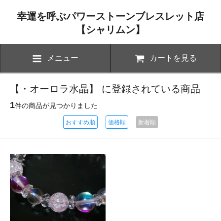
幸運を呼ぶパワーストーンブレスレット店
【シャリムン】
メニュー
カートを見る
【・オーロラ水晶】 に登録されている商品
1
件の商品が見つかりました
おすすめ順
価格順
新着順