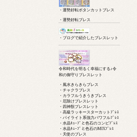
・運勢好転ボタンカットブレス
・運勢好転ブレス
・ブログで紹介したブレスレット
令和時代を明るく幸福にする♪令
和の御守りブレスレット
・風水きらきらブレス
・チャクラブレス
・カラフルうきうきブレス
・厄除けブレスレット
・四神獣ブレスレット
・高級ラッキースターカットﾌﾞﾚｽ
・パイライト系強力パワフルﾌﾞﾚｽ
・水晶ｷｭｰﾌﾞと色石のコンビﾌﾞﾚｽ
・水晶ｷｭｰﾌﾞと色石のMIXﾌﾞﾚｽ
・天使のブレス