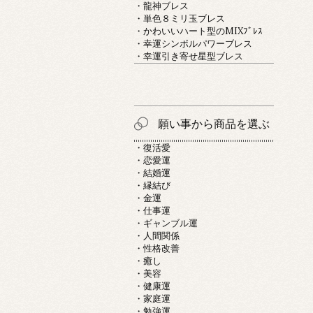
・龍神ブレス
・単色８ミリ玉ブレス
・かわいいハート型のMIXﾌﾞﾚｽ
・幸運シンボルパワーブレス
・幸運引き寄せ星型ブレス
願い事から商品を選ぶ
・復活愛
・恋愛運
・結婚運
・縁結び
・金運
・仕事運
・ギャンブル運
・人間関係
・性格改善
・癒し
・美容
・健康運
・家庭運
・勉強運