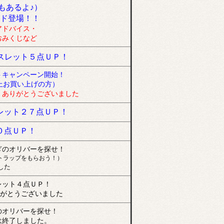
もあるよ♪）
ド登場！！
アドバイス・
おみくじなど
スレット５点ＵＰ！
トキャンペーン開始！
上お買い上げの方）
。ありがとうございました
レット２７点ＵＰ！
０点ＵＰ！
ぎのオリバーを探せ！
トラップをもらおう！）
した
レット４点ＵＰ！
りがとうございました
のオリバーを探せ！
は終了しました。