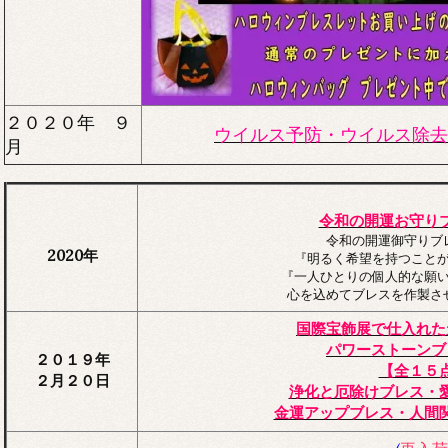
２０２０年 ９
ウイルス予防・ウイルス除去
月
令和の開運お守り
令和の開運御守りブ
2020年
『明るく希望を持つこと
『一人ひとりの個人的な願
心を込めてブレスを作製さ
国際宝飾展で仕入れた
パワーストーンブ
２０１９年
【全１５
２月２０日
浄化と厄除けブレス・
金運アップブレス・人間