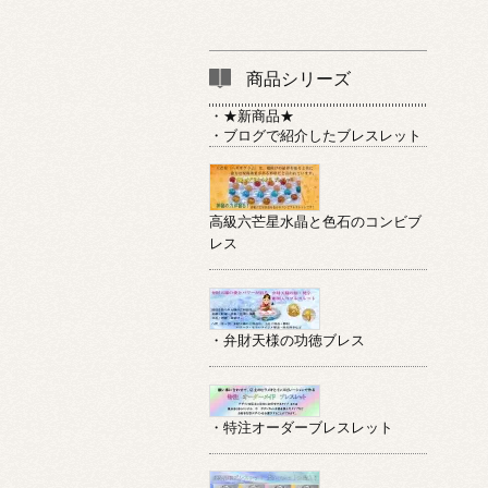
商品シリーズ
・★新商品★
・ブログで紹介したブレスレット
高級六芒星水晶と色石のコンビブ
レス
・弁財天様の功徳ブレス
・特注オーダーブレスレット