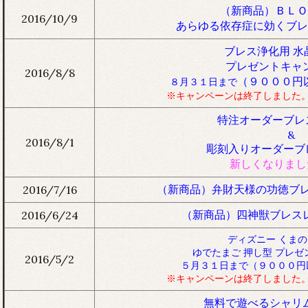
（新商品）ＢＬＯ
2016/10/9
あらゆる依存症に効くブレ
ブレス浄化用 水
プレゼントキャ
2016/8/8
（９０００円
８月３１日まで
※キャンペーンは終了しました
特注オーダーブレ
&
2016/8/1
彫刻入りオーダーブ
新しくなりました
（新商品）弁財天様の功徳ブレ
2016/7/16
（新商品）四神獣ブレス
2016/6/24
ディズニー くま
ゆでたまご 押し型 プレ
2016/5/2
５月３１日まで（９０００円
※キャンペーンは終了しました
無料で遊べるシャリ