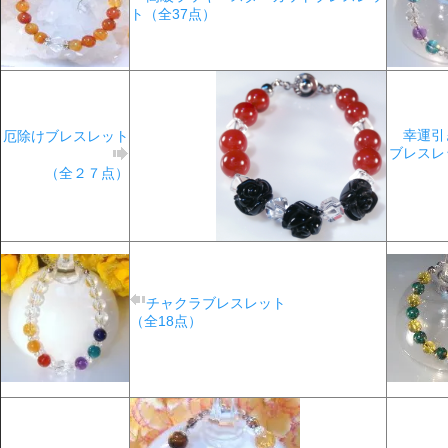
ト（全37点）
幸運引
厄除けブレスレット
ブレスレ
（全２７点）
チャクラブレスレット
（全18点）