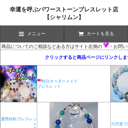
幸運を呼ぶパワーストーンブレスレット店
【シャリムン】
メニュー
カートを見る
商品についてのご相談などある方はサイト左側の
・お問い
クリックすると商品ページにリンクします(
特注オーダーメイド
ブレスレット
運勢好転ブレスレッ
ト
六芒星ブ