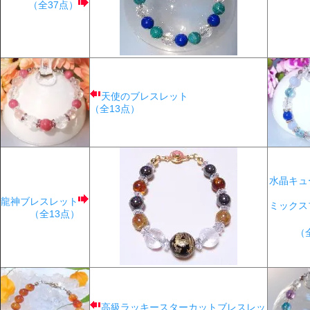
（全37点）
天使のブレスレット
（全13点）
水晶キュ
龍神ブレスレット
ミックス
（全13点）
（
高級ラッキースターカットブレスレッ