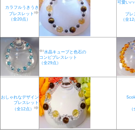
可愛いハ
カラフルうきうき
ブレスレット
ブレ
（全20点）
（全1
水晶キューブと色石の
コンビブレスレット
（全29点）
おしゃれなデザイン
5c
ブレスレット
（全12点）
（