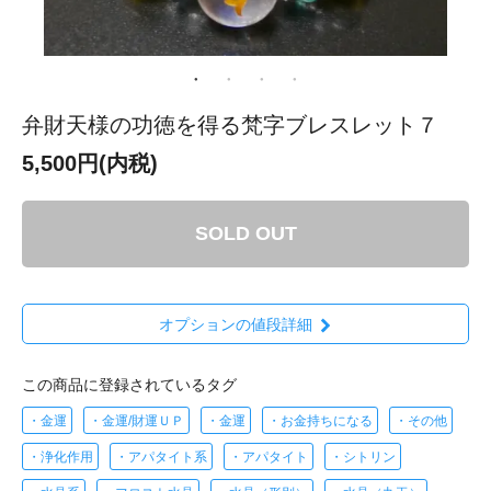
弁財天様の功徳を得る梵字ブレスレット７
5,500円(内税)
SOLD OUT
オプションの値段詳細
この商品に登録されているタグ
・金運
・金運/財運ＵＰ
・金運
・お金持ちになる
・その他
・浄化作用
・アパタイト系
・アパタイト
・シトリン