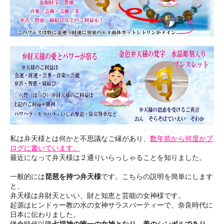
私は弁天様とは何かと不思議なご縁があり、
数年前から何度かブ
ログに書いています。
最近になって弁天様は２通りいらっしゃることを知りました。
一般的には
琵琶を持つ弁天様
です。こちらの説明を簡単にします
と、
弁天様は弁財天といい、財と知恵と芸能の女神様です。
起源はヒンドゥー教の水の女神サラスバーティーで、奈良時代に
日本に伝わりました。
鎌倉時代以降
七福神の唯一の女神となり、美のシンボルであり、