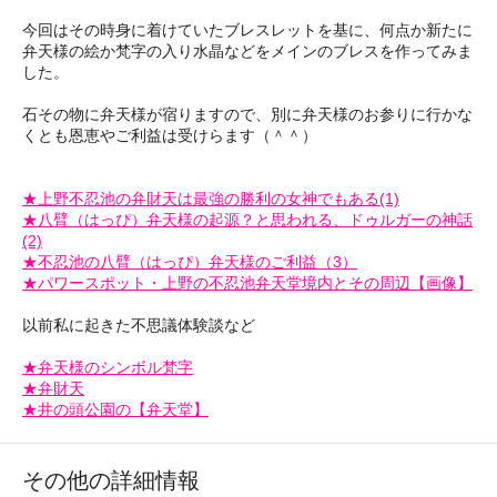
今回はその時身に着けていたブレスレットを基に、何点か新たに
弁天様の絵か梵字の入り水晶などをメインのブレスを作ってみま
した。
石その物に弁天様が宿りますので、別に弁天様のお参りに行かな
くとも恩恵やご利益は受けらます（＾＾）
★上野不忍池の弁財天は最強の勝利の女神でもある(1)
★八臂（はっぴ）弁天様の起源？と思われる、ドゥルガーの神話
(2)
★不忍池の八臂（はっぴ）弁天様のご利益（3）
★パワースポット・上野の不忍池弁天堂境内とその周辺【画像】
以前私に起きた不思議体験談など
★弁天様のシンボル梵字
★弁財天
★井の頭公園の【弁天堂】
その他の詳細情報