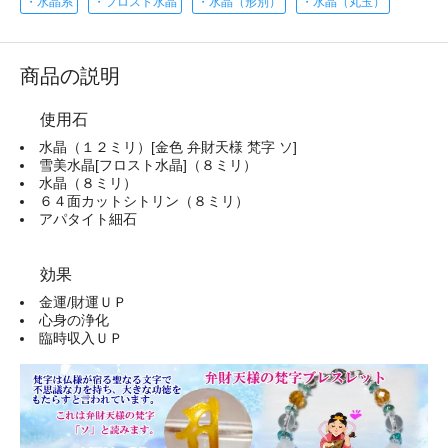
・水晶系
・フロスト水晶
・水晶（形別）
・水晶（丸玉）
商品の説明
使用石
水晶（１２ミリ）[金色 弁財天様 梵字 ソ]
雪美水晶[フロスト水晶]（８ミリ）
水晶（８ミリ）
６４面カットシトリン（８ミリ）
アパタイト細石
効果
金運/財運ＵＰ
心身の浄化
臨時収入ＵＰ