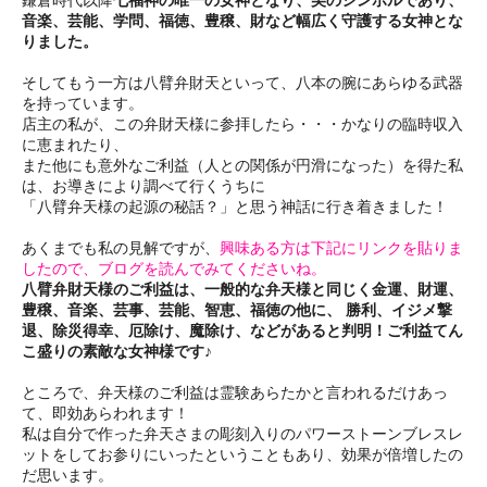
音楽、芸能、学問、福徳、豊穣、財など幅広く守護する女神とな
りました。
そしてもう一方は八臂弁財天といって、八本の腕にあらゆる武器
を持っています。
店主の私が、この弁財天様に参拝したら・・・かなりの臨時収入
に恵まれたり、
また他にも意外なご利益（人との関係が円滑になった）を得た私
は、お導きにより調べて行くうちに
「八臂弁天様の起源の秘話？」と思う神話に行き着きました！
あくまでも私の見解ですが、
興味ある方は下記にリンクを貼りま
したので、ブログを読んでみてくださいね。
八臂弁財天様のご利益は、一般的な弁天様と同じく金運、財運、
豊穣、音楽、芸事、芸能、智恵、福徳の他に、 勝利、イジメ撃
退、除災得幸、厄除け、魔除け、などがあると判明！ご利益てん
こ盛りの素敵な女神様です♪
ところで、弁天様のご利益は霊験あらたかと言われるだけあっ
て、即効あらわれます！
私は自分で作った弁天さまの彫刻入りのパワーストーンブレスレ
ットをしてお参りにいったということもあり、効果が倍増したの
だ思います。