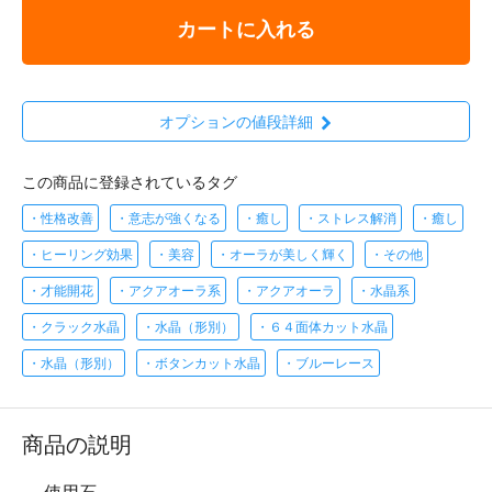
カートに入れる
オプションの値段詳細
この商品に登録されているタグ
・性格改善
・意志が強くなる
・癒し
・ストレス解消
・癒し
・ヒーリング効果
・美容
・オーラが美しく輝く
・その他
・才能開花
・アクアオーラ系
・アクアオーラ
・水晶系
・クラック水晶
・水晶（形別）
・６４面体カット水晶
・水晶（形別）
・ボタンカット水晶
・ブルーレース
商品の説明