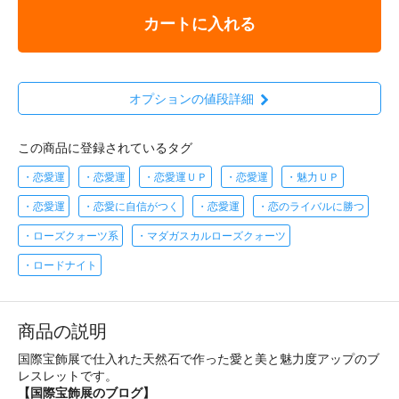
カートに入れる
オプションの値段詳細
この商品に登録されているタグ
・恋愛運
・恋愛運
・恋愛運ＵＰ
・恋愛運
・魅力ＵＰ
・恋愛運
・恋愛に自信がつく
・恋愛運
・恋のライバルに勝つ
・ローズクォーツ系
・マダガスカルローズクォーツ
・ロードナイト
商品の説明
国際宝飾展で仕入れた天然石で作った愛と美と魅力度アップのブ
レスレットです。
【国際宝飾展のブログ】