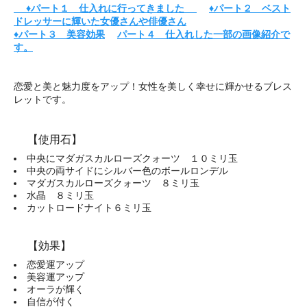
♦パート１ 仕入れに行ってきました
♦パート２ ベスト
ドレッサーに輝いた女優さんや俳優さん
♦パート３ 美容効果
パート４ 仕入れした一部の画像紹介で
す。
恋愛と美と魅力度をアップ！女性を美しく幸せに輝かせるブレス
レットです。
【使用石】
中央にマダガスカルローズクォーツ １０ミリ玉
中央の両サイドにシルバー色のボールロンデル
マダガスカルローズクォーツ ８ミリ玉
水晶 ８ミリ玉
カットロードナイト６ミリ玉
【効果】
恋愛運アップ
美容運アップ
オーラが輝く
自信が付く