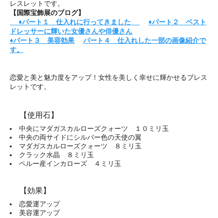
レスレットです。
【国際宝飾展のブログ】
♦パート１ 仕入れに行ってきました
♦パート２ ベスト
ドレッサーに輝いた女優さんや俳優さん
♦パート３ 美容効果
パート４ 仕入れした一部の画像紹介で
す。
恋愛と美と魅力度をアップ！女性を美しく幸せに輝かせるブレス
レットです。
【使用石】
中央にマダガスカルローズクォーツ １０ミリ玉
中央の両サイドにシルバー色の天使の翼
マダガスカルローズクォーツ ８ミリ玉
クラック水晶 ８ミリ玉
ペルー産インカローズ ４ミリ玉
【効果】
恋愛運アップ
美容運アップ