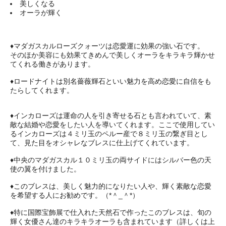
美しくなる
オーラが輝く
♦マダガスカルローズクォーツは恋愛運に効果の強い石です。
そのほか美容にも効果てきめんで美しくオーラをキラキラ輝かせ
てくれる働きがあります。
♦ロードナイトは別名薔薇輝石といい魅力を高め恋愛に自信をも
たらしてくれます。
♦インカローズは運命の人を引き寄せる石とも言われていて、素
敵な結婚や恋愛をしたい人を導いてくれます。ここで使用してい
るインカローズは４ミリ玉のペルー産で８ミリ玉の繋ぎ目とし
て、見た目をオシャレなブレスに仕上げてくれています。
♦中央のマダガスカル１０ミリ玉の両サイドにはシルバー色の天
使の翼を付けました。
♦このブレスは、美しく魅力的になりたい人や、輝く素敵な恋愛
を希望する人にお勧めです。（*＾_＾*）
♦特に国際宝飾展で仕入れた天然石で作ったこのブレスは、旬の
輝く女優さん達のキラキラオーラも含まれています（詳しくは上