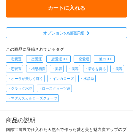
カートに入れる
オプションの値段詳細
この商品に登録されているタグ
・恋愛運
・恋愛運
・恋愛運ＵＰ
・恋愛運
・魅力ＵＰ
・恋愛運
・相思相愛
・美容
・美容
・若さを得る
・美容
・オーラが美しく輝く
・インカローズ
・水晶系
・クラック水晶
・ローズクォーツ系
・マダガスカルローズクォーツ
商品の説明
国際宝飾展で仕入れた天然石で作った愛と美と魅力度アップのブ