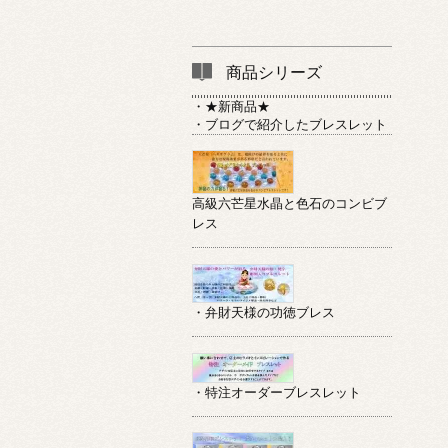
商品シリーズ
・★新商品★
・ブログで紹介したブレスレット
高級六芒星水晶と色石のコンビブ
レス
・弁財天様の功徳ブレス
・特注オーダーブレスレット