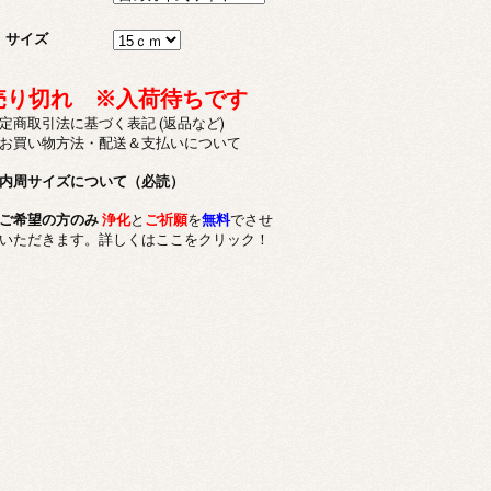
サイズ
売り切れ ※入荷待ちです
定商取引法に基づく表記 (返品など)
お買い物方法・配送＆支払いについて
内周サイズについて（必読）
ご希望の方のみ
浄化
と
ご祈願
を
無料
でさせ
いただきます。詳しくはここをクリック！