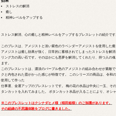
効果
ストレスの解消
癒し
精神レベルをアップする
ストレス解消、心の癒しと精神レベルをアップするブレスレットの紹介です
このブレスは、アメジストと淡い紫色のラベンダーアメジストを使用した癒
アメジストは癒し効果が強く、日常的に蓄積されてしまったストレスを解消
リング力の高い石です。そのほかにも悪夢を解消してくれたり、持つ人の魂
ます。
このブレスレットは、濃淡のパープル色のアメジストの組み合わせが素敵で
クと内包された霞がかった感じが特徴です。 このシリーズの商品は、令和
使用して作った
仕事運、金運アップのブレスレットです。 梅の花の水晶は中央に一玉、そ
タンカットを入れてみました。 ボタンカット水晶が入ることにより、オシ
※このブレスレットはクシナダヒメ様（稲田姫様）のご加護があります。
その経緯の不思議体験をブログに書きました。