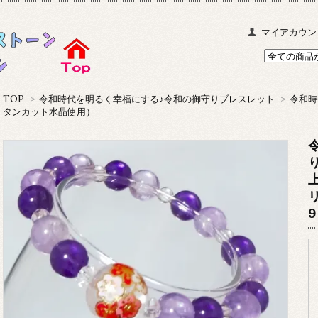
マイアカウン
TOP
>
令和時代を明るく幸福にする♪令和の御守りブレスレット
>
令和時
タンカット水晶使用）
9