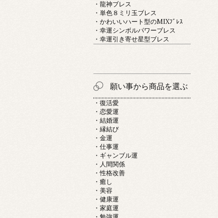
・龍神ブレス
・単色８ミリ玉ブレス
・かわいいハート型のMIXﾌﾞﾚｽ
・幸運シンボルパワーブレス
・幸運引き寄せ星型ブレス
願い事から商品を選ぶ
・復活愛
・恋愛運
・結婚運
・縁結び
・金運
・仕事運
・ギャンブル運
・人間関係
・性格改善
・癒し
・美容
・健康運
・家庭運
・勉強運