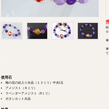
特
※
※
※
て
使用石
梅の花の絵入り水晶（１２ミリ）中央1玉
アメジスト（８ミリ）
ラベンダーアメジスト（8ミリ）
ボタンカット水晶