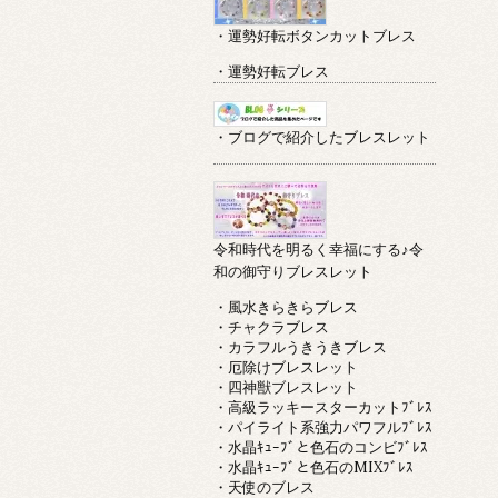
・運勢好転ボタンカットブレス
・運勢好転ブレス
・ブログで紹介したブレスレット
令和時代を明るく幸福にする♪令
和の御守りブレスレット
・風水きらきらブレス
・チャクラブレス
・カラフルうきうきブレス
・厄除けブレスレット
・四神獣ブレスレット
・高級ラッキースターカットﾌﾞﾚｽ
・パイライト系強力パワフルﾌﾞﾚｽ
・水晶ｷｭｰﾌﾞと色石のコンビﾌﾞﾚｽ
・水晶ｷｭｰﾌﾞと色石のMIXﾌﾞﾚｽ
・天使のブレス