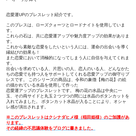
恋愛運UPのブレスレット紹介です。
このブレスは、ローズクォーツとロードナイトを使用していま
す。
これらの石は、共に恋愛運アップや魅力度アップの効果がありま
す。
これから素敵な恋愛をしたいという人には、運命の出会いを導く
縁結びの効果も！
また恋愛において消極的になってしまう人に自信を与えてくれま
す。
出会いを求めている人、片思いの人、恋人のいる人、どんなかた
ちの恋愛でも持つ人をサポートしてくれる恋愛アップの御守りブ
レスです。 このシリーズの商品は、令和の象徴【梅の花】の絵
の描かれている水晶を使用して作った
恋愛運アップのブレスレットです。 梅の花の水晶は中央に一
玉、その両サイドと丸玉２つづつの間には水晶のボタンカットを
入れてみました。 ボタンカット水晶が入ることにより、オシャ
レ感が演出されます。
※このブレスレットはクシナダヒメ様（稲田姫様）のご加護があ
ります。
その経緯の不思議体験をブログに書きました。