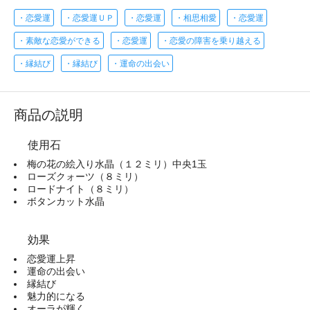
・恋愛運
・恋愛運ＵＰ
・恋愛運
・相思相愛
・恋愛運
・素敵な恋愛ができる
・恋愛運
・恋愛の障害を乗り越える
・縁結び
・縁結び
・運命の出会い
商品の説明
使用石
梅の花の絵入り水晶（１２ミリ）中央1玉
ローズクォーツ（８ミリ）
ロードナイト（８ミリ）
ボタンカット水晶
効果
恋愛運上昇
運命の出会い
縁結び
魅力的になる
オーラが輝く