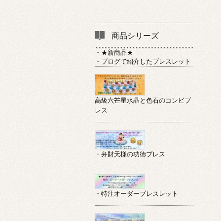
商品シリーズ
・★新商品★
・ブログで紹介したブレスレット
高級六芒星水晶と色石のコンビブ
レス
・弁財天様の功徳ブレス
・特注オーダーブレスレット