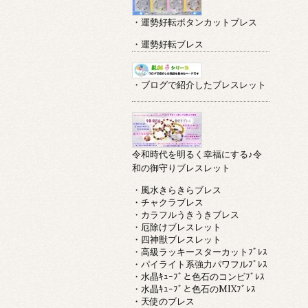
・運勢好転ボタンカットブレス
・運勢好転ブレス
・ブログで紹介したブレスレット
令和時代を明るく幸福にする♪令
和の御守りブレスレット
・風水きらきらブレス
・チャクラブレス
・カラフルうきうきブレス
・厄除けブレスレット
・四神獣ブレスレット
・高級ラッキースターカットﾌﾞﾚｽ
・パイライト系強力パワフルﾌﾞﾚｽ
・水晶ｷｭｰﾌﾞと色石のコンビﾌﾞﾚｽ
・水晶ｷｭｰﾌﾞと色石のMIXﾌﾞﾚｽ
・天使のブレス