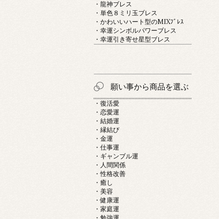
・龍神ブレス
・単色８ミリ玉ブレス
・かわいいハート型のMIXﾌﾞﾚｽ
・幸運シンボルパワーブレス
・幸運引き寄せ星型ブレス
願い事から商品を選ぶ
・復活愛
・恋愛運
・結婚運
・縁結び
・金運
・仕事運
・ギャンブル運
・人間関係
・性格改善
・癒し
・美容
・健康運
・家庭運
・勉強運