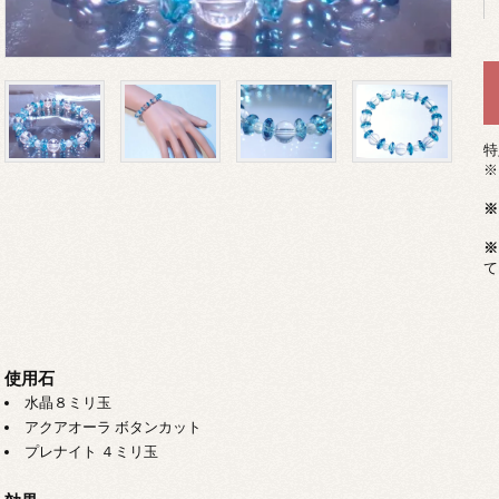
特
※
※
※
て
使用石
水晶８ミリ玉
アクアオーラ ボタンカット
プレナイト ４ミリ玉