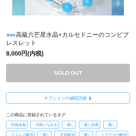
高級六芒星水晶+カルセドニーのコンビブ
レスレット
8,000円(内税)
SOLD OUT
オプションの値段詳細
この商品に登録されているタグ
・性格改善
・冷静になれる
・癒し
・癒し効果
・癒し
・ストレス解消
・癒し
・不安解消
・癒し
・トラウマの解消