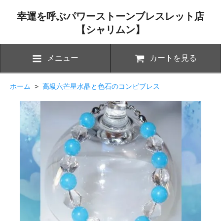
幸運を呼ぶパワーストーンブレスレット店
【シャリムン】
メニュー
カートを見る
ホーム
>
高級六芒星水晶と色石のコンビブレス