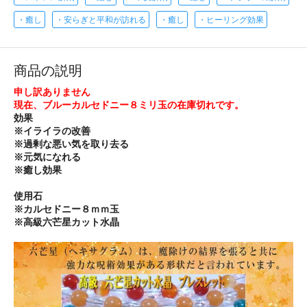
・癒し
・安らぎと平和が訪れる
・癒し
・ヒーリング効果
商品の説明
申し訳ありません
現在、ブルーカルセドニー８ミリ玉の在庫切れです。
効果
※イライラの改善
※過剰な悪い気を取り去る
※元気になれる
※癒し効果
使用石
※カルセドニー８ｍｍ玉
※高級六芒星カット水晶