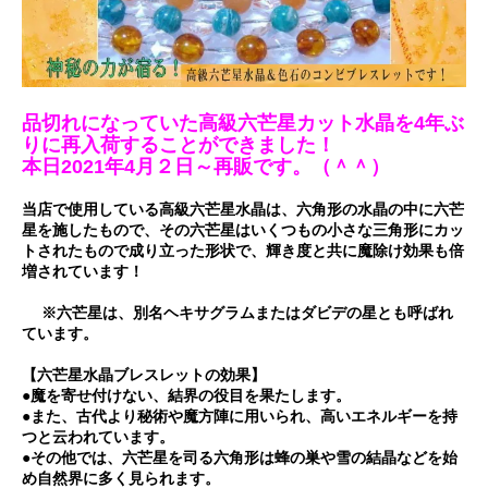
品切れになっていた高級六芒星カット水晶を4年ぶ
りに再入荷することができました！
本日2021年4月２日～再販です。（＾＾）
当店で使用している高級六芒星水晶は、六角形の水晶の中に六芒
星を施したもので、その六芒星はいくつもの小さな三角形にカッ
トされたもので成り立った形状で、輝き度と共に魔除け効果も倍
増されています！
※六芒星は、別名ヘキサグラムまたはダビデの星とも呼ばれ
ています。
【六芒星水晶ブレスレットの効果】
●魔を寄せ付けない、結界の役目を果たします。
●また、古代より秘術や魔方陣に用いられ、高いエネルギーを持
つと云われています。
●その他では、六芒星を司る六角形は蜂の巣や雪の結晶などを始
め自然界に多く見られます。