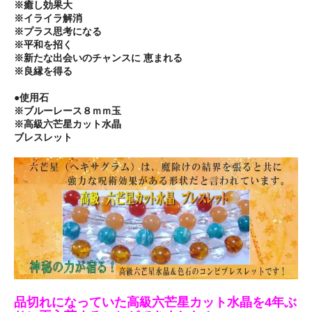
※癒し効果大
※イライラ解消
※プラス思考になる
※平和を招く
※新たな出会いのチャンスに 恵まれる
※良縁を得る
●使用石
※ブルーレース８ｍｍ玉
※高級六芒星カット水晶
ブレスレット
品切れになっていた高級六芒星カット水晶を4年ぶ