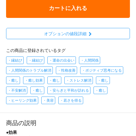
カートに入れる
オプションの値段詳細
この商品に登録されているタグ
・縁結び
・縁結び
・運命の出会い
・人間関係
・人間関係のトラブル解消
・性格改善
・ポジティブ思考になる
・癒し
・癒し効果
・癒し
・ストレス解消
・癒し
・不安解消
・癒し
・安らぎと平和が訪れる
・癒し
・ヒーリング効果
・美容
・若さを得る
商品の説明
●効果