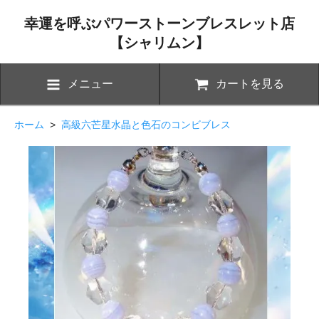
幸運を呼ぶパワーストーンブレスレット店
【シャリムン】
メニュー
カートを見る
ホーム
>
高級六芒星水晶と色石のコンビブレス