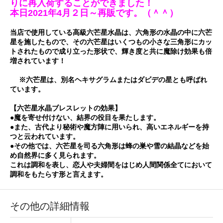
りに再入荷することができました！
本日2021年4月２日～再販です。（＾＾）
当店で使用している高級六芒星水晶は、六角形の水晶の中に六芒
星を施したもので、その六芒星はいくつもの小さな三角形にカッ
トされたもので成り立った形状で、輝き度と共に魔除け効果も倍
増されています！
※六芒星は、別名ヘキサグラムまたはダビデの星とも呼ばれ
ています。
【六芒星水晶ブレスレットの効果】
●魔を寄せ付けない、結界の役目を果たします。
●また、古代より秘術や魔方陣に用いられ、高いエネルギーを持
つと云われています。
●その他では、六芒星を司る六角形は蜂の巣や雪の結晶などを始
め自然界に多く見られます。
これは調和を表し、恋人や夫婦間をはじめ人間関係全てにおいて
調和をもたらす形と言えます。
その他の詳細情報