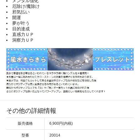
メンタル強化
厄除け/魔除け
邪気払い
開運
夢が叶う
目的達成
直感力ＵＰ
洞察力ＵＰ
その他の詳細情報
販売価格
6,900円(内税)
型番
20014