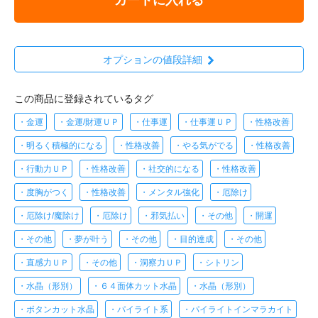
オプションの値段詳細
この商品に登録されているタグ
・金運
・金運/財運ＵＰ
・仕事運
・仕事運ＵＰ
・性格改善
・明るく積極的になる
・性格改善
・やる気がでる
・性格改善
・行動力ＵＰ
・性格改善
・社交的になる
・性格改善
・度胸がつく
・性格改善
・メンタル強化
・厄除け
・厄除け/魔除け
・厄除け
・邪気払い
・その他
・開運
・その他
・夢が叶う
・その他
・目的達成
・その他
・直感力ＵＰ
・その他
・洞察力ＵＰ
・シトリン
・水晶（形別）
・６４面体カット水晶
・水晶（形別）
・ボタンカット水晶
・パイライト系
・パイライトインマラカイト