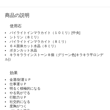
商品の説明
使用石
パイライトインマラカイト（１０ミリ）[中央]
シトリン（８ミリ）
パイライトインマラカイト（８ミリ）
６４面体カット水晶（８ミリ）
ボタンカット水晶
キラキララインストーン８個（グリーン色[キラキラ平ロンデ
ル]）
効果
金運/財運ＵＰ
仕事運ＵＰ
明るく積極的になる
やる気がでる
行動力ＵＰ
社交的になる
度胸がつく