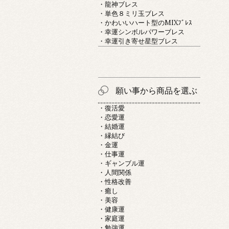
・龍神ブレス
・単色８ミリ玉ブレス
・かわいいハート型のMIXﾌﾞﾚｽ
・幸運シンボルパワーブレス
・幸運引き寄せ星型ブレス
願い事から商品を選ぶ
・復活愛
・恋愛運
・結婚運
・縁結び
・金運
・仕事運
・ギャンブル運
・人間関係
・性格改善
・癒し
・美容
・健康運
・家庭運
・勉強運