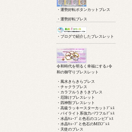
・運勢好転ボタンカットブレス
・運勢好転ブレス
・ブログで紹介したブレスレット
令和時代を明るく幸福にする♪令
和の御守りブレスレット
・風水きらきらブレス
・チャクラブレス
・カラフルうきうきブレス
・厄除けブレスレット
・四神獣ブレスレット
・高級ラッキースターカットﾌﾞﾚｽ
・パイライト系強力パワフルﾌﾞﾚｽ
・水晶ｷｭｰﾌﾞと色石のコンビﾌﾞﾚｽ
・水晶ｷｭｰﾌﾞと色石のMIXﾌﾞﾚｽ
・天使のブレス