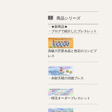
商品シリーズ
・★新商品★
・ブログで紹介したブレスレット
高級六芒星水晶と色石のコンビブ
レス
・弁財天様の功徳ブレス
・特注オーダーブレスレット