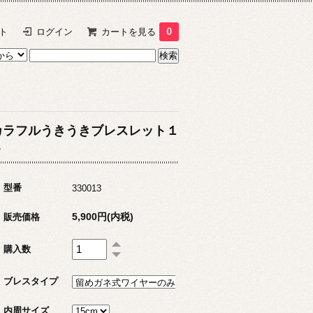
ト
ログイン
カートを見る
0
カラフルうきうきブレスレット１
３
型番
330013
5,900円(内税)
販売価格
購入数
ブレスタイプ
内周サイズ