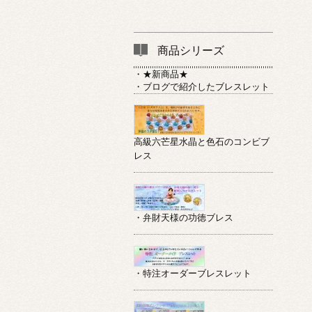
商品シリーズ
・★新商品★
・ブログで紹介したブレスレット
高級六芒星水晶と色石のコンビブ
レス
・弁財天様の功徳ブレス
・特注オーダーブレスレット