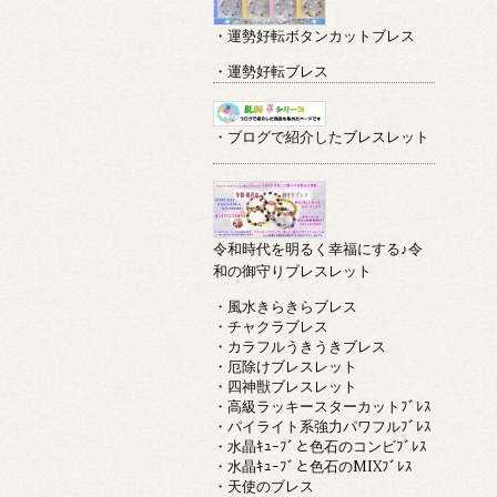
・運勢好転ボタンカットブレス
・運勢好転ブレス
・ブログで紹介したブレスレット
令和時代を明るく幸福にする♪令
和の御守りブレスレット
・風水きらきらブレス
・チャクラブレス
・カラフルうきうきブレス
・厄除けブレスレット
・四神獣ブレスレット
・高級ラッキースターカットﾌﾞﾚｽ
・パイライト系強力パワフルﾌﾞﾚｽ
・水晶ｷｭｰﾌﾞと色石のコンビﾌﾞﾚｽ
・水晶ｷｭｰﾌﾞと色石のMIXﾌﾞﾚｽ
・天使のブレス