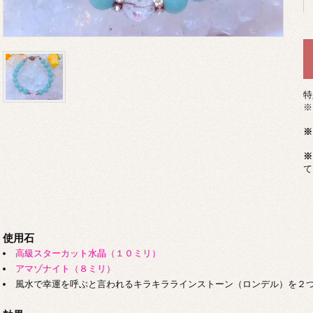
特
※
※
※
て
使用石
高級スターカット水晶（１０ミリ）
アマゾナイト（８ミリ）
風水で幸運を呼ぶと言われるキラキララインストーン（ロンデル）を２