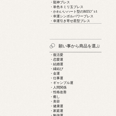
・龍神ブレス
・単色８ミリ玉ブレス
・かわいいハート型のMIXﾌﾞﾚｽ
・幸運シンボルパワーブレス
・幸運引き寄せ星型ブレス
願い事から商品を選ぶ
・復活愛
・恋愛運
・結婚運
・縁結び
・金運
・仕事運
・ギャンブル運
・人間関係
・性格改善
・癒し
・美容
・健康運
・家庭運
・勉強運