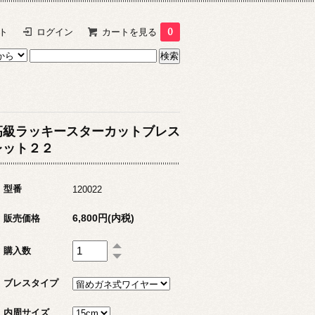
ト
ログイン
カートを見る
0
高級ラッキースターカットブレス
レット２２
型番
120022
6,800円(内税)
販売価格
購入数
ブレスタイプ
内周サイズ