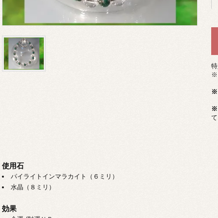
特
※
※
※
て
使用石
パイライトインマラカイト（６ミリ）
水晶（８ミリ）
効果