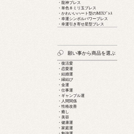
・龍神ブレス
・単色８ミリ玉ブレス
・かわいいハート型のMIXﾌﾞﾚｽ
・幸運シンボルパワーブレス
・幸運引き寄せ星型ブレス
願い事から商品を選ぶ
・復活愛
・恋愛運
・結婚運
・縁結び
・金運
・仕事運
・ギャンブル運
・人間関係
・性格改善
・癒し
・美容
・健康運
・家庭運
・勉強運