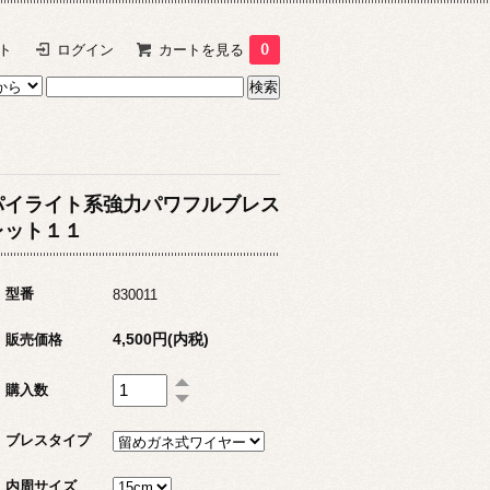
ト
ログイン
カートを見る
0
パイライト系強力パワフルブレス
レット１１
型番
830011
4,500円(内税)
販売価格
購入数
ブレスタイプ
内周サイズ