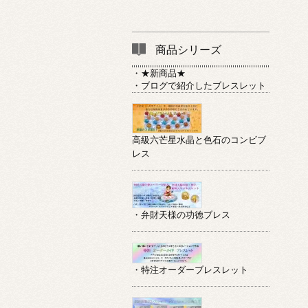
商品シリーズ
・★新商品★
・ブログで紹介したブレスレット
高級六芒星水晶と色石のコンビブ
レス
・弁財天様の功徳ブレス
・特注オーダーブレスレット