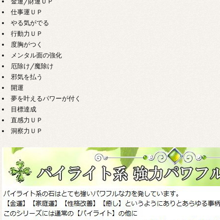
金運/財運ＵＰ
仕事運ＵＰ
やる気がでる
行動力ＵＰ
度胸がつく
メンタル面の強化
厄除け/魔除け
邪気を払う
開運
夢を叶えるパワーが付く
目標達成
直感力ＵＰ
洞察力ＵＰ