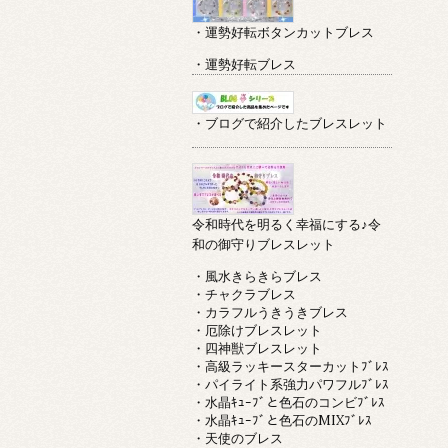
・運勢好転ボタンカットブレス
・運勢好転ブレス
・ブログで紹介したブレスレット
令和時代を明るく幸福にする♪令
和の御守りブレスレット
・風水きらきらブレス
・チャクラブレス
・カラフルうきうきブレス
・厄除けブレスレット
・四神獣ブレスレット
・高級ラッキースターカットﾌﾞﾚｽ
・パイライト系強力パワフルﾌﾞﾚｽ
・水晶ｷｭｰﾌﾞと色石のコンビﾌﾞﾚｽ
・水晶ｷｭｰﾌﾞと色石のMIXﾌﾞﾚｽ
・天使のブレス