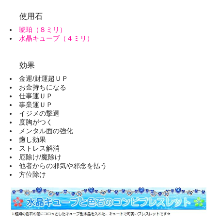
使用石
琥珀（８ミリ）
水晶キューブ（４ミリ）
効果
金運/財運超ＵＰ
お金持ちになる
仕事運ＵＰ
事業運ＵＰ
イジメの撃退
度胸がつく
メンタル面の強化
癒し効果
ストレス解消
厄除け/魔除け
他者からの邪気や邪念を払う
方位除け