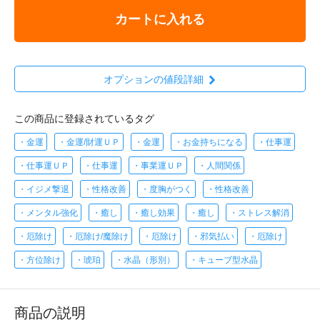
カートに入れる
オプションの値段詳細
この商品に登録されているタグ
・金運
・金運/財運ＵＰ
・金運
・お金持ちになる
・仕事運
・仕事運ＵＰ
・仕事運
・事業運ＵＰ
・人間関係
・イジメ撃退
・性格改善
・度胸がつく
・性格改善
・メンタル強化
・癒し
・癒し効果
・癒し
・ストレス解消
・厄除け
・厄除け/魔除け
・厄除け
・邪気払い
・厄除け
・方位除け
・琥珀
・水晶（形別）
・キューブ型水晶
商品の説明